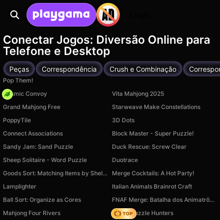
Login
Conectar Jogos: Diversão Online para
Telefone e Desktop
Peças
Correspondência
Crush e Combinação
Correspo
Pop Them!
Cosmic Convoy
Vita Mahjong 2025
Grand Mahjong Free
Starweave Make Constellations
PoppyTile
3D Dots
Connect Associations
Block Master - Super Puzzle!
Sandy Jam: Sand Puzzle
Duck Rescue: Screw Clear
Sheep Solitaire - Word Puzzle
Duotrace
Goods Sort: Matching Items by Shelves
Merge Cocktails: A Hot Party!
Lamplighter
Italian Animals Brainrot Craft
Ball Sort: Organize as Cores
FNAF Merge: Batalha dos Animatrônicos
Mahjong Four Rivers
K-Pop Puzzle Hunters