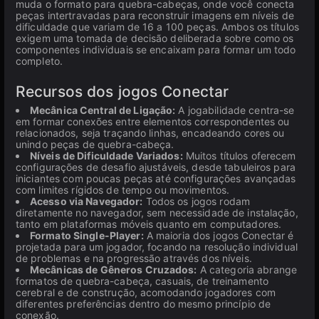
muda o formato para quebra-cabeças, onde você conecta
peças intertravadas para reconstruir imagens em níveis de
dificuldade que variam de 16 a 100 peças. Ambos os títulos
exigem uma tomada de decisão deliberada sobre como os
componentes individuais se encaixam para formar um todo
completo.
Recursos dos jogos Conectar
Mecânica Central de Ligação:
A jogabilidade centra-se
em formar conexões entre elementos correspondentes ou
relacionados, seja traçando linhas, encadeando cores ou
unindo peças de quebra-cabeça.
Níveis de Dificuldade Variados:
Muitos títulos oferecem
configurações de desafio ajustáveis, desde tabuleiros para
iniciantes com poucas peças até configurações avançadas
com limites rígidos de tempo ou movimentos.
Acesso via Navegador:
Todos os jogos rodam
diretamente no navegador, sem necessidade de instalação,
tanto em plataformas móveis quanto em computadores.
Formato Single-Player:
A maioria dos jogos Conectar é
projetada para um jogador, focando na resolução individual
de problemas e na progressão através dos níveis.
Mecânicas de Gêneros Cruzados:
A categoria abrange
formatos de quebra-cabeça, casuais, de treinamento
cerebral e de construção, acomodando jogadores com
diferentes preferências dentro do mesmo princípio de
conexão.