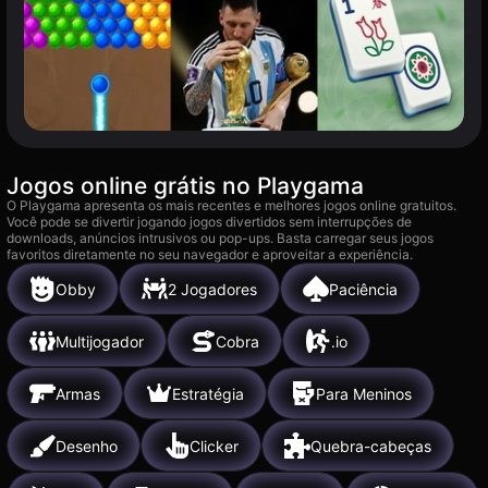
Jogos online grátis no Playgama
O Playgama apresenta os mais recentes e melhores jogos online gratuitos.
Você pode se divertir jogando jogos divertidos sem interrupções de
downloads, anúncios intrusivos ou pop-ups. Basta carregar seus jogos
favoritos diretamente no seu navegador e aproveitar a experiência.
Obby
2 Jogadores
Paciência
Multijogador
Cobra
.io
Armas
Estratégia
Para Meninos
Desenho
Clicker
Quebra-cabeças