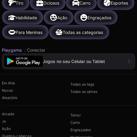
Tiro
Ociosos
Carro
Esportes
Habilidade
Ação
Engraçados
Para Meninas
Todas as categorias
Playgama
/
Conectar
Jogos no seu Celular ou Tablet
Em Alta
Todas as tags
Novos
Todas as séries
Aleatório
Arcade
Terror
.io
Carro
Ação
Engraçados
Quebra-cabeças