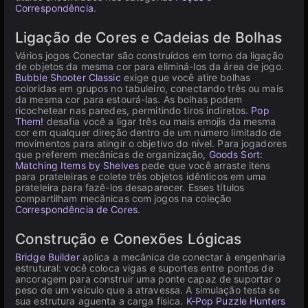
Correspondência
.
Ligação de Cores e Cadeias de Bolhas
Vários jogos Conectar são construídos em torno da ligação
de objetos da mesma cor para eliminá-los da área de jogo.
Bubble Shooter Classic
exige que você atire bolhas
coloridas em grupos no tabuleiro, conectando três ou mais
da mesma cor para estourá-las. As bolhas podem
ricochetear nas paredes, permitindo tiros indiretos.
Pop
Them!
desafia você a ligar três ou mais emojis da mesma
cor em qualquer direção dentro de um número limitado de
movimentos para atingir o objetivo do nível. Para jogadores
que preferem mecânicas de organização,
Goods Sort:
Matching Items by Shelves
pede que você arraste itens
para prateleiras e colete três objetos idênticos em uma
prateleira para fazê-los desaparecer. Esses títulos
compartilham mecânicas com jogos na coleção
Correspondência de Cores
.
Construção e Conexões Lógicas
Bridge Builder
aplica a mecânica de conectar à engenharia
estrutural: você coloca vigas e suportes entre pontos de
ancoragem para construir uma ponte capaz de suportar o
peso de um veículo que a atravessa. A simulação testa se
sua estrutura aguenta a carga física.
K-Pop Puzzle Hunters