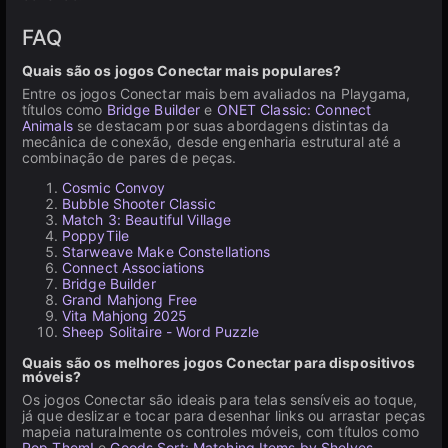
FAQ
Quais são os jogos Conectar mais populares?
Entre os jogos Conectar mais bem avaliados na Playgama,
títulos como
Bridge Builder
e
ONET Classic: Connect
Animals
se destacam por suas abordagens distintas da
mecânica de conexão, desde engenharia estrutural até a
combinação de pares de peças.
Cosmic Convoy
Bubble Shooter Classic
Match 3: Beautiful Village
PoppyTile
Starweave Make Constellations
Connect Associations
Bridge Builder
Grand Mahjong Free
Vita Mahjong 2025
Sheep Solitaire - Word Puzzle
Quais são os melhores jogos Conectar para dispositivos
móveis?
Os jogos Conectar são ideais para telas sensíveis ao toque,
já que deslizar e tocar para desenhar links ou arrastar peças
mapeia naturalmente os controles móveis, com títulos como
Pop Them!
e
Goods Sort: Matching Items by Shelves