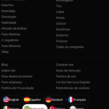
Multijogador
Esportes
Tiro
Estratégia
Cobra
Simulação
Armas
Habilidade
Clicker
Atirador de Bolhas
Paciência
Para Meninas
Desenho
2 Jogadores
Ociosos
Para Meninos
Todas as categorias
Obby
Blog
Contate-nos
Sobre nós
Aviso de remoção
Para desenvolvedores
Termos de uso
Para empresas
Lei dos Serviços Digitais
Política de Privacidade
Preferências de cookies
English
Español
Deutsch
Français
Italiano
Português
Türkçe
Polski