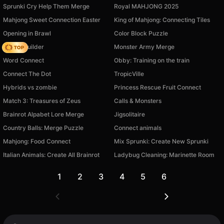
Sprunki Cry Help Them Merge
Royal MAHJONG 2025
Mahjong Sweet Connection Easter
King of Mahjong: Connecting Tiles
Opening in Brawl
Color Block Puzzle
Bridge Builder
Monster Army Merge
Word Connect
Obby: Training on the train
Connect The Dot
TropicVille
Hybrids vs zombie
Princess Rescue Fruit Connect
Match 3: Treasures of Zeus
Calls & Monsters
Brainrot Alpabet Lore Merge
Jigsolitaire
Country Balls: Merge Puzzle
Connect animals
Mahjong: Food Connect
Mix Sprunki: Create New Sprunki
Italian Animals: Create All Brainrot
Ladybug Cleaning: Marinette Room
1
2
3
4
5
6