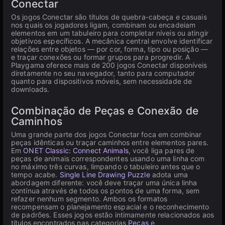
Conectar
Os jogos Conectar são títulos de quebra-cabeça e casuais
nos quais os jogadores ligam, combinam ou encadeiam
elementos em um tabuleiro para completar níveis ou atingir
objetivos específicos. A mecânica central envolve identificar
relações entre objetos — por cor, forma, tipo ou posição —
e traçar conexões ou formar grupos para progredir. A
Playgama oferece mais de 200 jogos Conectar disponíveis
diretamente no seu navegador, tanto para computador
quanto para dispositivos móveis, sem necessidade de
downloads.
Combinação de Peças e Conexão de
Caminhos
Uma grande parte dos jogos Conectar foca em combinar
peças idênticas ou traçar caminhos entre elementos pares.
Em
ONET Classic: Connect Animals
, você liga pares de
peças de animais correspondentes usando uma linha com
no máximo três curvas, limpando o tabuleiro antes que o
tempo acabe.
Single Line Drawing Puzzle
adota uma
abordagem diferente: você deve traçar uma única linha
contínua através de todos os pontos de uma forma, sem
refazer nenhum segmento. Ambos os formatos
recompensam o planejamento espacial e o reconhecimento
de padrões. Esses jogos estão intimamente relacionados aos
títulos encontrados nas categorias
Peças
e