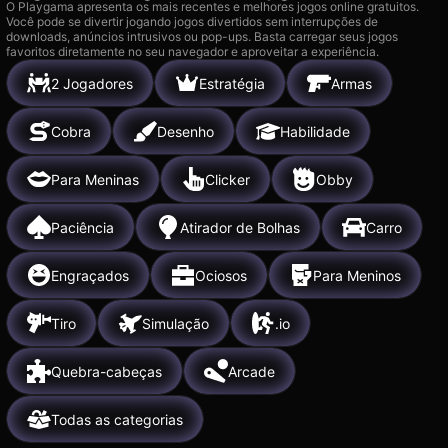
O Playgama apresenta os mais recentes e melhores jogos online gratuitos.
Você pode se divertir jogando jogos divertidos sem interrupções de
downloads, anúncios intrusivos ou pop-ups. Basta carregar seus jogos
favoritos diretamente no seu navegador e aproveitar a experiência.
2 Jogadores
Estratégia
Armas
Cobra
Desenho
Habilidade
Para Meninas
Clicker
Obby
Paciência
Atirador de Bolhas
Carro
Engraçados
Ociosos
Para Meninos
Tiro
Simulação
.io
Quebra-cabeças
Arcade
Todas as categorias