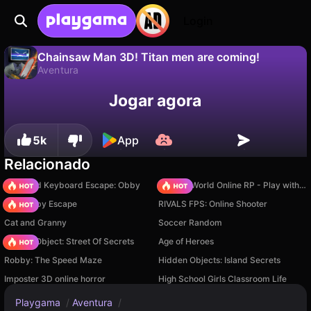
Login
Chainsaw Man 3D! Titan men are coming!
Aventura
Não
Salvar
Salve o progresso!
Jogar agora
Chainsaw Man 3D! Titan men are coming! é um jogo de aventura gratuito de Eccentric Studio. Jogue online na Playgama.
5k
App
Relacionado
+1 Speed Keyboard Escape: Obby
Sprunki World Online RP - Play with Friends!
Your Obby Escape
RIVALS FPS: Online Shooter
Cat and Granny
Soccer Random
Hidden Object: Street Of Secrets
Age of Heroes
Robby: The Speed Maze
Hidden Objects: Island Secrets
Imposter 3D online horror
High School Girls Classroom Life
Playgama
/
Aventura
/