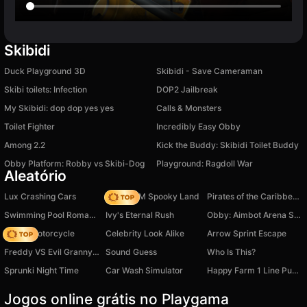
Skibidi
Duck Playground 3D
Skibidi - Save Cameraman
Skibi toilets: Infection
DOP2 Jailbreak
My Skibidi: dop dop yes yes
Calls & Monsters
Toilet Fighter
Incredibly Easy Obby
Among 2.2
Kick the Buddy: Skibidi Toilet Buddy
Obby Platform: Robby vs Skibi-Dog
Playground: Ragdoll War
Aleatório
Lux Crashing Cars
Moto X3M Spooky Land
Pirates of the Caribbean Online!
Swimming Pool Romance
Ivy's Eternal Rush
Obby: Aimbot Arena Shooter
Crazy Motorcycle
Celebrity Look Alike
Arrow Sprint Escape
Freddy VS Evil Granny Shooter Rush
Sound Guess
Who Is This?
Sprunki Night Time
Car Wash Simulator
Happy Farm 1 Line Puzzle
Jogos online grátis no Playgama