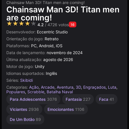
Chainsaw Man 3D! Titan men are coming!
Chainsaw Man 3D! Titan men
are coming!
★★★★★
4.2
/ 4726 votos
16
Desenvolvedor:
Eccentric Studio
Orientação do jogo:
Retrato
Plataformas:
PC, Android, iOS
Data de lançamento:
novembro de 2024
Última atualização:
agosto de 2026
Motor de jogo:
Unity
Idiomas suportados:
Inglês
Séries:
Skibidi
Categorias:
Ação
,
Arcade
,
Aventura
,
3D
,
Engraçados
,
Luta
,
Populares
,
Scrabble
,
Batalha Naval
Espada
Agilidade
Russos
Simples
Mundo
Indie
Unity
De 1
Para Adolescentes
3076
Fantasia
227
Faca
41
Jogador
1220
online
Aberto
1799
1570
105
2594
3177
382
4127
Viciantes
2936
Emocionantes
1106
De Um Botão
89