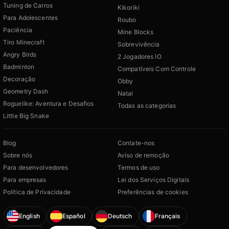
Tuning de Carros
Kikoriki
Para Adolescentes
Roubo
Paciência
Mine Blocks
Tiro Minecraft
Sobrevivência
Angry Birds
2 Jogadores IO
Badminton
Compatíveis Com Controle
Decoração
Obby
Geometry Dash
Natal
Roguelike: Aventura e Desafios
Todas as categorias
Little Big Snake
Blog
Contate-nos
Sobre nós
Aviso de remoção
Para desenvolvedores
Termos de uso
Para empresas
Lei dos Serviços Digitais
Política de Privacidade
Preferências de cookies
English
Español
Deutsch
Français