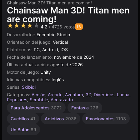
Chainsaw Man 3D! Titan men are coming!
Chainsaw Man 3D! Titan men
are coming!
★★★★★
4.2
/ 4726 votos
16
Desarrollador:
Eccentric Studio
Orientación del juego:
Vertical
Plataformas:
PC, Android, iOS
Fecha de lanzamiento:
noviembre de 2024
Última actualización:
agosto de 2026
Motor de juego:
Unity
Idiomas compatibles:
Inglés
Series:
Skibidi
Categorías:
Acción
,
Arcade
,
Aventura
,
3D
,
Divertidos
,
Lucha
,
Populares
,
Scrabble
,
Acorazado
Espadas
Agilidad
Indie
Rusos
Sencillos
Unity
Mundo
De 1
Para Adolescentes
3072
Fantasía
226
Jugador
Abierto
1217
1796
2589
en
1572
106
línea
382
4147
Cuchillos
41
Adictivos
2936
Emocionantes
1103
3172
Un Botón
89