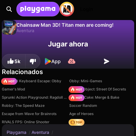
Login
Chainsaw Man 3D! Titan men are coming!
Aventura
No
Guardar
¡Guarda el progreso!
Jugar ahora
Chainsaw Man 3D! Titan men are coming! es un juego de aventura gratuito de Eccentric Studio. Juégalo en línea en Playgama.
5k
App
Relacionados
+1 Speed Keyboard Escape: Obby
Obby: Mini-Games
Gamer's Mod
Hidden Object: Street Of Secrets
Sprunki Action Playground: Ragdoll Sandbox
Piece of Cake: Merge & Bake
Robby: The Speed Maze
Soccer Random
Escape from Wave for Brainrots
Age of Heroes
RIVALS FPS: Online Shooter
Hedgies
Playgama
/
Aventura
/