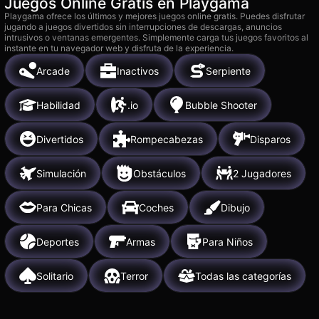
Juegos Online Gratis en Playgama
Playgama ofrece los últimos y mejores juegos online gratis. Puedes disfrutar
jugando a juegos divertidos sin interrupciones de descargas, anuncios
intrusivos o ventanas emergentes. Simplemente carga tus juegos favoritos al
instante en tu navegador web y disfruta de la experiencia.
Arcade
Inactivos
Serpiente
Habilidad
.io
Bubble Shooter
Divertidos
Rompecabezas
Disparos
Simulación
Obstáculos
2 Jugadores
Para Chicas
Coches
Dibujo
Deportes
Armas
Para Niños
Solitario
Terror
Todas las categorías