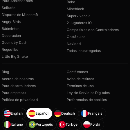
Para Adolescentes
Robo
Solitario
Mineblock
Disparos de Minecraft
Supervivencia
Angry Birds
2 Jugadores IO
Bádminton
Compatibles con Controladores
Decoración
Obstáculos
Geometry Dash
Navidad
Roguelike
Todas las categorías
Little Big Snake
Blog
Contáctanos
Acerca de nosotros
Aviso de retirada
Para desarrolladores
Términos de uso
Para empresas
Ley de Servicios Digitales
Política de privacidad
Preferencias de cookies
English
Español
Deutsch
Français
Italiano
Português
Türkçe
Polski