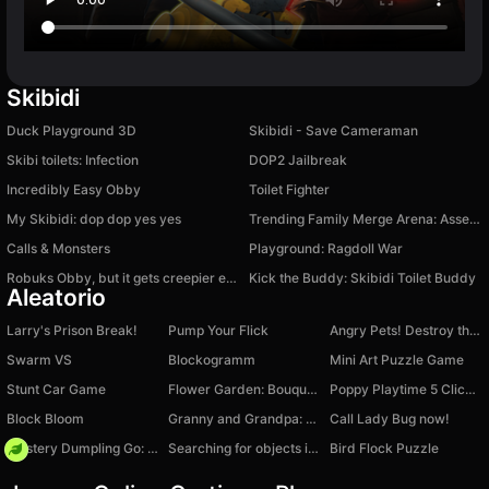
Skibidi
Duck Playground 3D
Skibidi - Save Cameraman
Skibi toilets: Infection
DOP2 Jailbreak
Incredibly Easy Obby
Toilet Fighter
My Skibidi: dop dop yes yes
Trending Family Merge Arena: Assemble a Meme Squad
Calls & Monsters
Playground: Ragdoll War
Robuks Obby, but it gets creepier every level
Kick the Buddy: Skibidi Toilet Buddy
Aleatorio
Larry's Prison Break!
Pump Your Flick
Angry Pets! Destroy the Building!
Swarm VS
Blockogramm
Mini Art Puzzle Game
Stunt Car Game
Flower Garden: Bouquet Sorting
Poppy Playtime 5 Clicker
Block Bloom
Granny and Grandpa: The Beginning of the Story
Call Lady Bug now!
Mystery Dumpling Go: Merge IO
Searching for objects in the world of magic
Bird Flock Puzzle