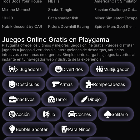
Toca Boca Your House
NBalls
AmericanCar: Simulator
Mix the Memes!
Snake Tangle
Fashion Challenge Catwalk Run
10x10
Eat a smaller fish
Miner Simulator: Escape
Nubik descent by CAR
Riders Downhill Racing
Spider Man: Spot the Differences!
Juegos Online Gratis en Playgama
Playgama ofrece los últimos y mejores juegos online gratis. Puedes disfrutar
jugando a juegos divertidos sin interrupciones de descargas, anuncios
intrusivos o ventanas emergentes. Simplemente carga tus juegos favoritos al
instante en tu navegador web y disfruta de la experiencia.
2 Jugadores
Divertidos
Multijugador
Obstáculos
Armas
Rompecabezas
Inactivos
Terror
Dibujo
Acción
.io
Coches
Solitario
Bubble Shooter
Para Niños