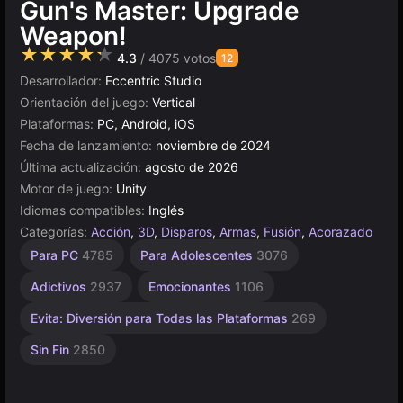
Gun's Master: Upgrade
Weapon!
★★★★★
4.3
/ 4075 votos
12
Desarrollador:
Eccentric Studio
Orientación del juego:
Vertical
Plataformas:
PC, Android, iOS
Fecha de lanzamiento:
noviembre de 2024
Última actualización:
agosto de 2026
Motor de juego:
Unity
Idiomas compatibles:
Inglés
Categorías:
Acción
,
3D
,
Disparos
,
Armas
,
Fusión
,
Acorazado
Matar
Conectar
Mentales
Agilidad
Escritorio
Construcción
Sencillos
Browser
Unity
Alta
De 1
Para PC
4785
Para Adolescentes
3076
Jugador
Calidad
2595
en
5026
67
1572
1235
5173
239
637
línea
3572
4132
Adictivos
2937
Emocionantes
1106
3175
Evita: Diversión para Todas las Plataformas
269
Sin Fin
2850