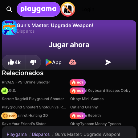
Login
Gun's Master: Upgrade Weapon!
Disparos
No
Guardar
¡Guarda el progreso!
Gun's Master: Upgrade Weapon! es un juego de disparos gratuito de Eccentric Studio. Juégalo en línea en Playgama.
Jugar ahora
4k
App
Relacionados
RIVALS FPS: Online Shooter
TB World
H.O.G.S.
+1 Speed Keyboard Escape: Obby
Sorter: Ragdoll Playground Shooter
Obby: Mini-Games
Playground Shooter! Shotgun vs. Ragdolls!
Cat and Granny
Italian Brainrot Hunting 3D
Stickman Rebirth
Save Your Friend's Sister
ObbyTycoon: Money Tycoon
Playgama
/
Disparos
/
Gun's Master: Upgrade Weapon!