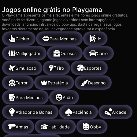
Jogos online grátis no Playgama
O Playgama apresenta os mais recentes e melhores jogos online gratuitos.
Você pode se divertir jogando jogos divertidos sem interrupções de
downloads, anúncios intrusivos ou pop-ups. Basta carregar seus jogos
favoritos diretamente no seu navegador e aproveitar a experiência.
Clicker
Para Meninas
.io
Multijogador
Ociosos
Carro
Simulação
Tiro
Esportes
Terror
Estratégia
Desenho
Para Meninos
Ação
Atirador de Bolhas
Paciência
Arcade
Armas
Habilidade
Obby