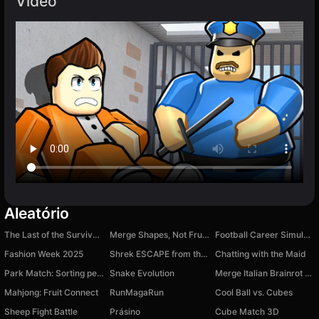
Vídeo
Aleatório
The Last of the Survivors
Merge Shapes, Not Fruits!
Football Career Simulator
Fashion Week 2025
Shrek ESCAPE from the Swamp 2
Chatting with the Maid
Park Match: Sorting people
Snake Evolution
Merge Italian Brainrot Fellas
Mahjong: Fruit Connect
RunMagaRun
Cool Ball vs. Cubes
Sheep Fight Battle
Prásino
Cube Match 3D