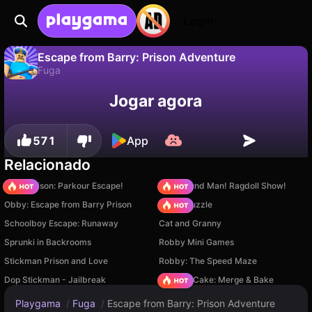
Login
Escape from Barry: Prison Adventure
Fuga
Não
Salvar
Salve o progresso!
Escape from Barry: Prison Adventure é um jogo de fuga gratuito de OM Games. Jogue online na Playgama.
Jogar agora
571
App
Relacionado
Barry Prison: Parkour Escape!
Playground Man! Ragdoll Show!
Obby: Escape from Barry Prison
Arrow Puzzle
Schoolboy Escape: Runaway
Cat and Granny
Sprunki in Backrooms
Robby Mini Games
Stickman Prison and Love
Robby: The Speed Maze
Dop Stickman - Jailbreak
Piece of Cake: Merge & Bake
Playgama
/
Fuga
/
Escape from Barry: Prison Adventure