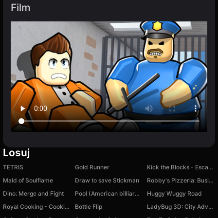
Film
Losuj
TETRIS
Gold Runner
Kick the Blocks - Escape Memes and Collect Mutants
Maid of Soulflame
Draw to save Stickman
Robby's Pizzeria: Business Tycoon!
Dino: Merge and Fight
Pool (American billiards)
Huggy Wuggy Road
Royal Cooking - Cooking Game
Bottle Flip
LadyBug 3D: City Adventures