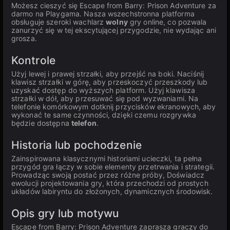
Możesz cieszyć się Escape from Barry: Prison Adventure za
darmo na Playgama. Nasza wszechstronna platforma
obsługuje szeroki wachlarz
wolny
gry online, co pozwala
zanurzyć się w tej ekscytującej przygodzie, nie wydając ani
grosza.
Kontrole
Użyj lewej i prawej strzałki, aby przejść na boki. Naciśnij
klawisz strzałki w górę, aby przeskoczyć przeszkody lub
uzyskać dostęp do wyższych platform. Użyj klawisza
strzałki w dół, aby przesuwać się pod wyzwaniami. Na
telefonie komórkowym dotknij przycisków ekranowych, aby
wykonać te same czynności, dzięki czemu rozgrywka
będzie dostępna
telefon
.
Historia lub pochodzenie
Zainspirowana klasycznymi historiami ucieczki, ta pełna
przygód gra łączy w sobie elementy przetrwania i strategii.
Prowadząc swoją postać przez różne próby, Doświadcz
ewolucji projektowania gry, która przechodzi od prostych
układów labiryntu do złożonych, dynamicznych środowisk.
Opis gry lub motywu
Escape from Barry: Prison Adventure zaprasza graczy do