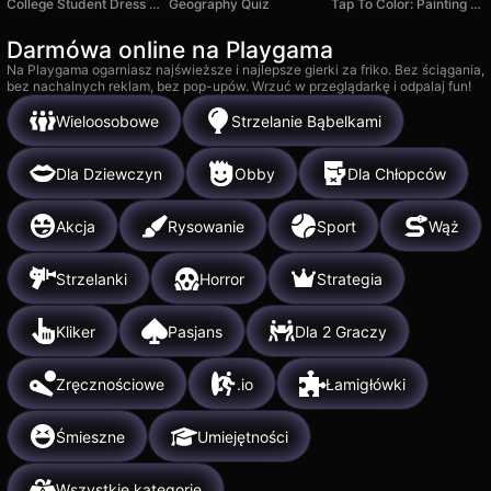
College Student Dress Up
Geography Quiz
Tap To Color: Painting Book
Darmówa online na Playgama
Na Playgama ogarniasz najświeższe i najlepsze gierki za friko. Bez ściągania,
bez nachalnych reklam, bez pop-upów. Wrzuć w przeglądarkę i odpalaj fun!
Wieloosobowe
Strzelanie Bąbelkami
Dla Dziewczyn
Obby
Dla Chłopców
Akcja
Rysowanie
Sport
Wąż
Strzelanki
Horror
Strategia
Kliker
Pasjans
Dla 2 Graczy
Zręcznościowe
.io
Łamigłówki
Śmieszne
Umiejętności
Wszystkie kategorie