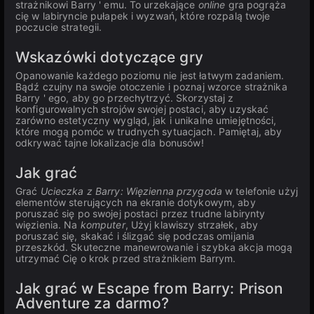
strażnikowi Barry ' emu. To urzekające
online
gra pogrąża
cię w labiryncie pułapek i wyzwań, które rozpalą twoje
poczucie strategii.
Wskazówki dotyczące gry
Opanowanie każdego poziomu nie jest łatwym zadaniem.
Bądź czujny na swoje otoczenie i poznaj wzorce strażnika
Barry ' ego, aby go przechytrzyć. Skorzystaj z
konfigurowalnych strojów swojej postaci, aby uzyskać
zarówno estetyczny wygląd, jak i unikalne umiejętności,
które mogą pomóc w trudnych sytuacjach. Pamiętaj, aby
odkrywać tajne lokalizacje dla bonusów!
Jak grać
Grać
Ucieczka z Barry: Więzienna przygoda
w telefonie użyj
elementów sterujących na ekranie dotykowym, aby
poruszać się po swojej postaci przez trudne labirynty
więzienia. Na
komputer
, Użyj klawiszy strzałek, aby
poruszać się, skakać i ślizgać się podczas omijania
przeszkód. Skuteczne manewrowanie i szybka akcja mogą
utrzymać Cię o krok przed strażnikiem Barrym.
Jak grać w Escape from Barry: Prison
Adventure za darmo?