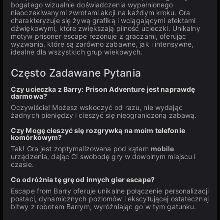
bogatego wizualnie doświadczenia wypełnionego
nieoczekiwanymi zwrotami akcji na każdym kroku. Gra
charakteryzuje się żywą grafiką i wciągającymi efektami
dźwiękowymi, które zwiększają pilność ucieczki. Unikalny
motyw prisoner escape rezonuje z graczami, oferując
wyzwania, które są zarówno zabawne, jak i intensywne,
idealne dla wszystkich grup wiekowych.
Często Zadawane Pytania
Czy ucieczka z Barry: Prison Adventure jest naprawdę
darmowa?
Oczywiście! Możesz wskoczyć od razu, nie wydając
żadnych pieniędzy i cieszyć się nieograniczoną zabawą.
Czy Mogę cieszyć się rozgrywką na moim telefonie
komórkowym?
Tak! Gra jest zoptymalizowana pod kątem
mobile
urządzenia, dając Ci swobodę gry w dowolnym miejscu i
czasie.
Co odróżnia tę grę od innych gier escape?
Escape from Barry oferuje unikalne połączenie personalizacji
postaci, dynamicznych poziomów i ekscytującej ostatecznej
bitwy z robotem Barrym, wyróżniając go w tym gatunku.