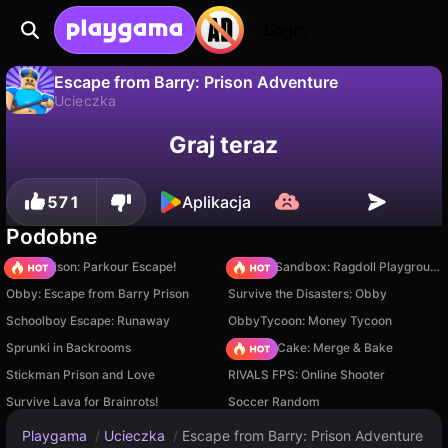
Login
Escape from Barry: Prison Adventure
Ucieczka
Nie
Zapisz
Zapisz postępy!
Escape from Barry: Prison Adventure to darmowa gra ucieczka od OM Games. Zagraj online na Playgama.
Graj teraz
571
Aplikacja
Podobne
Barry Prison: Parkour Escape!
Sprunki Sandbox: Ragdoll Playground Mode
Obby: Escape from Barry Prison
Survive the Disasters: Obby
Schoolboy Escape: Runaway
ObbyTycoon: Money Tycoon
Sprunki in Backrooms
Piece of Cake: Merge & Bake
Stickman Prison and Love
RIVALS FPS: Online Shooter
Survive Lava for Brainrots!
Soccer Random
Playgama
/
Ucieczka
/
Escape from Barry: Prison Adventure