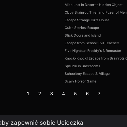
Mike Lost In Desert - Hidden Object
Obby Brainrot: Thief and Fuzer of Me
Escape Strange Girl’s House
Cube Stories: Escape
Stick Doors and Island
Escape from School: Evil Teacher!
Five Nights at Freddy's 3 Remaster
Knock-Knock! Escape from Brainrots 
Sprunki in Backrooms
Schoolboy Escape 2: Village
Scary Horror Game
1
2
3
4
5
6
7
 aby zapewnić sobie Ucieczka