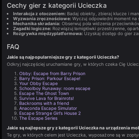
Cechy gier z kategorii Ucieczka
Interakcja z otoczeniem:
Badaj obiekty, zbieraj klucze i ma
Wyzwania zręcznościowe:
Wyczuj odpowiedni moment na sk
Mechanika skradania:
Obserwuj pola widzenia przeciwników
Zagadki logiczne:
Rozwiązuj łamigłówki przestrzenne, opart
Rozgrywka międzyplatformowa:
Uzyskaj dostęp do gier za
FAQ
Jakie są najpopularniejsze gry z kategorii Ucieczka?
Odkryj najczęściej uruchamiane gry, w których czeka Cię Ucie
Obby: Escape from Barry Prison
Barry Prison: Parkour Escape!
Your Obby Escape
Schoolboy Runaway: room escape
Escape The Ghost Town
Survive Lava for Brainrots!
Backrooms with a friend
Anaconda Escape Simulator
Escape Strange Girl’s House 2
The Escape Series
Jakie są najlepsze gry z kategorii Ucieczka na urządzenia mo
Te gry, w których celem jest Ucieczka, wyposażone są w zoptym