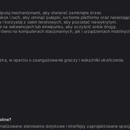
nipuluj mechanizmami, aby otwierać zamknięte drzwi.
ok i ruch, aby ominąć pułapki, ruchome platformy oraz narastając
 i korzystaj z osłon terenowych, aby pozostać niewykrytym.
e na sekwencjach lub ekwipunku, aby oczyścić sobie drogę.
równo na komputerach stacjonarnych, jak i urządzeniach mobilnyc
czka, w oparciu o zaangażowanie graczy i wskaźniki ukończenia.
bilne?
alizowane sterowanie dotykowe i interfejsy zaprojektowane specja