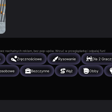
, bez nachalnych reklam, bez pop-upów. Wrzuć w przeglądarkę i odpalaj fun!
a
Zręcznościowe
Rysowanie
Dla 2 Gracz
oosobowe
Bezczynne
Wąż
Obby