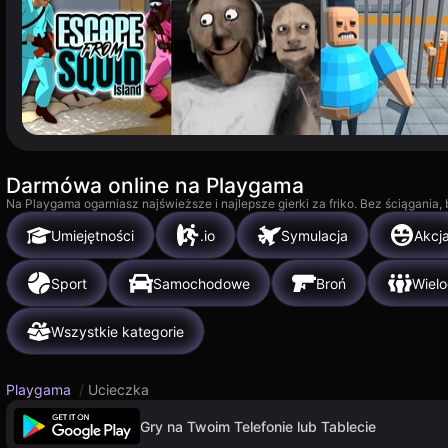
Darmówa online na Playgama
Na Playgama ogarniasz najświeższe i najlepsze gierki za friko. Bez ściągania
Umiejętności
.io
Symulacja
Akcj
Sport
Samochodowe
Broń
Wiel
Wszystkie kategorie
Playgama
/
Ucieczka
Gry na Twoim Telefonie lub Tablecie