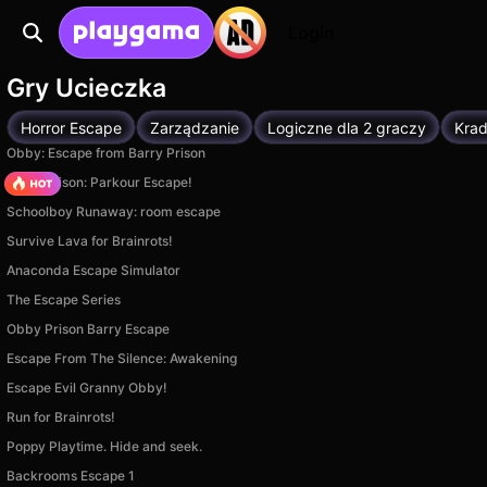
Login
Gry Ucieczka
Horror Escape
Zarządzanie
Logiczne dla 2 graczy
Krad
Obby: Escape from Barry Prison
Barry Prison: Parkour Escape!
Schoolboy Runaway: room escape
Survive Lava for Brainrots!
Anaconda Escape Simulator
The Escape Series
Obby Prison Barry Escape
Escape From The Silence: Awakening
Escape Evil Granny Obby!
Run for Brainrots!
Poppy Playtime. Hide and seek.
Backrooms Escape 1