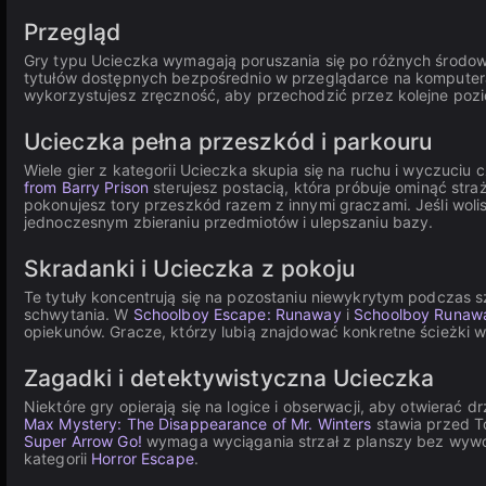
Przegląd
Gry typu Ucieczka wymagają poruszania się po różnych środow
tytułów dostępnych bezpośrednio w przeglądarce na komputerac
wykorzystujesz zręczność, aby przechodzić przez kolejne pozi
Ucieczka pełna przeszkód i parkouru
Wiele gier z kategorii Ucieczka skupia się na ruchu i wyczuci
from Barry Prison
sterujesz postacią, która próbuje ominąć str
pokonujesz tory przeszkód razem z innymi graczami. Jeśli wolis
jednoczesnym zbieraniu przedmiotów i ulepszaniu bazy.
Skradanki i Ucieczka z pokoju
Te tytuły koncentrują się na pozostaniu niewykrytym podczas s
schwytania. W
Schoolboy Escape: Runaway
i
Schoolboy Runaw
opiekunów. Gracze, którzy lubią znajdować konkretne ścieżki
Zagadki i detektywistyczna Ucieczka
Niektóre gry opierają się na logice i obserwacji, aby otwierać
Max Mystery: The Disappearance of Mr. Winters
stawia przed To
Super Arrow Go!
wymaga wyciągania strzał z planszy bez wywoły
kategorii
Horror Escape
.