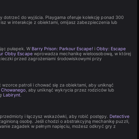
y dotrzeć do wyjścia. Playgama oferuje kolekcję ponad 300
z w interakcje z obiektami, omijasz zabezpieczenia lub
ając pułapek. W
Barry Prison: Parkour Escape!
i
Obby: Escape
ur Obby Escape
wprowadza mechanikę wieloosobową, w której
ieczki przed zagrożeniami środowiskowymi przy
 wzorce patroli i chować się za obiektami, aby uniknąć
ę
Chowanego
, aby uniknąć wykrycia przez rodziców lub
ię
Labirynt
.
z przedmioty i łączysz wskazówki, aby robić postępy.
Detective
ginioną osobę. Jeśli chodzi o abstrakcyjną mechanikę puzzli,
zywanie zagadek w pełnym napięciu, możesz odkryć gry z