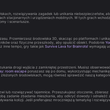
iskach, rozwiązywania zagadek lub unikania niebezpieczeństw, ab
h stacjonarnych i urządzeniach mobilnych. W tych grach wchodzis
omy i scenariusze.
u czasu. Przemierzasz środowiska 3D, skacząc po platformach i unik
ażników oraz fizyczne przeszkody, aby opuścić obiekt. Podobnie
Yo
z inne tempo, gry takie jak
Survive Lava for Brainrots!
wymagają uc
zukania drogi wyjścia z zamkniętej przestrzeni. Musisz obserwować
ay: room escape
poruszasz się po domu, wykorzystując mechanik
 w złożonych środowiskach, mogą również sprawdzić naszą kategor
 drzwi lub rozwiązywać tajemnice. Przeszukujesz otoczenie, zbieras
bą zadanie zbadania mieszkania, aby odkryć dowody i odnaleźć za
wania kolizji. Jeśli preferujesz mroczniejszą tematykę i rozwią