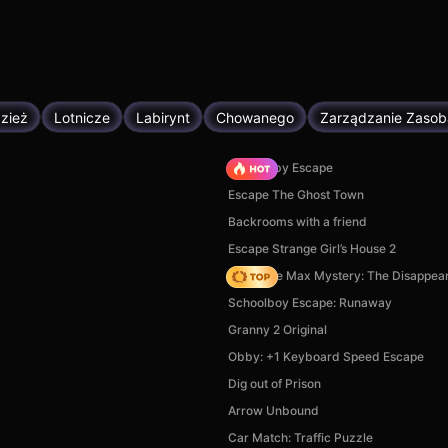
zież
Lotnicze
Labirynt
Chowanego
Zarządzanie Zasob
Your Obby Escape
Escape The Ghost Town
Backrooms with a friend
Escape Strange Girl’s House 2
Detective Max Mystery: The Disappear
Schoolboy Escape: Runaway
Granny 2 Original
Obby: +1 Keyboard Speed Escape
Dig out of Prison
Arrow Unbound
Car Match: Traffic Puzzle