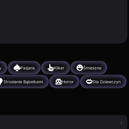
y
Pasjans
Kliker
Śmieszne
Strzelanie Bąbelkami
Horror
Dla Dziewczyn