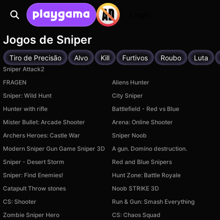
Login
Jogos de Sniper
Tiro de Precisão
Alvo
Kill
Furtivos
Roubo
Luta
Sniper Attack2
FRAGEN
Aliens Hunter
Sniper: Wild Hunt
City Sniper
Hunter with rifle
Battlefield - Red vs Blue
Mister Bullet: Arcade Shooter
Arena: Online Shooter
Archers Heroes: Castle War
Sniper Noob
Modern Sniper Gun Game Sniper 3D
A gun. Domino destruction.
Sniper - Desert Storm
Red and Blue Snipers
Sniper: Find Enemies!
Hunt Zone: Battle Royale
Catapult Throw stones
Noob STRIKE 3D
CS: Shooter
Run & Gun: Smash Everything
Zombie Sniper Hero
CS: Chaos Squad