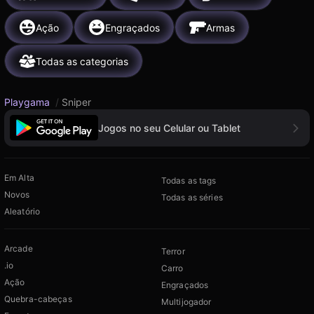
Ação
Engraçados
Armas
Todas as categorias
Playgama
/
Sniper
Jogos no seu Celular ou Tablet
Em Alta
Todas as tags
Novos
Todas as séries
Aleatório
Arcade
Terror
.io
Carro
Ação
Engraçados
Quebra-cabeças
Multijogador