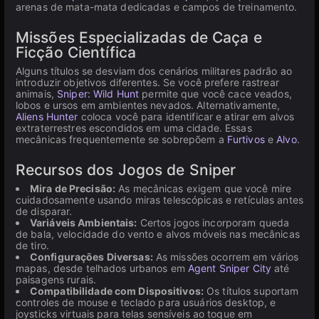
arenas de mata-mata dedicadas e campos de treinamento.
Missões Especializadas de Caça e
Ficção Científica
Alguns títulos se desviam dos cenários militares padrão ao
introduzir objetivos diferentes. Se você prefere rastrear
animais,
Sniper: Wild Hunt
permite que você cace veados,
lobos e ursos em ambientes nevados. Alternativamente,
Aliens Hunter
coloca você para identificar e atirar em alvos
extraterrestres escondidos em uma cidade. Essas
mecânicas frequentemente se sobrepõem a
Furtivos
e
Alvo
.
Recursos dos Jogos de Sniper
Mira de Precisão:
As mecânicas exigem que você mire
cuidadosamente usando miras telescópicas e retículas antes
de disparar.
Variáveis Ambientais:
Certos jogos incorporam queda
de bala, velocidade do vento e alvos móveis nas mecânicas
de tiro.
Configurações Diversas:
As missões ocorrem em vários
mapas, desde telhados urbanos em
Agent Sniper City
até
paisagens rurais.
Compatibilidade com Dispositivos:
Os títulos suportam
controles de mouse e teclado para usuários desktop, e
joysticks virtuais para telas sensíveis ao toque em