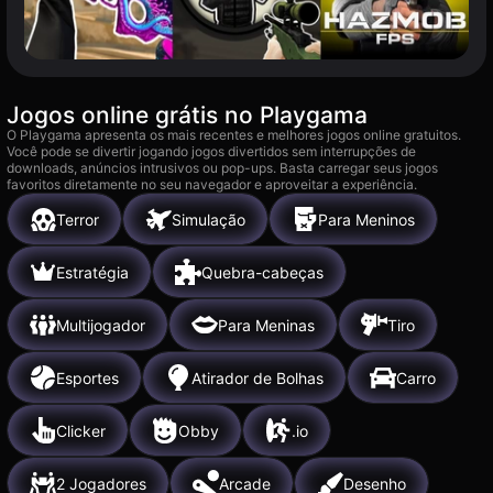
Jogos online grátis no Playgama
O Playgama apresenta os mais recentes e melhores jogos online gratuitos.
Você pode se divertir jogando jogos divertidos sem interrupções de
downloads, anúncios intrusivos ou pop-ups. Basta carregar seus jogos
favoritos diretamente no seu navegador e aproveitar a experiência.
Terror
Simulação
Para Meninos
Estratégia
Quebra-cabeças
Multijogador
Para Meninas
Tiro
Esportes
Atirador de Bolhas
Carro
Clicker
Obby
.io
2 Jogadores
Arcade
Desenho