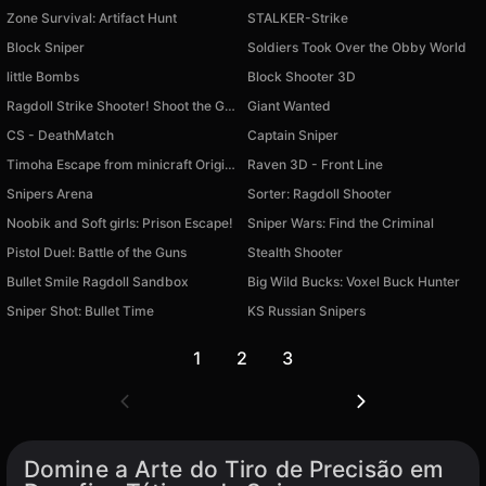
Zone Survival: Artifact Hunt
STALKER-Strike
Block Sniper
Soldiers Took Over the Obby World
little Bombs
Block Shooter 3D
Ragdoll Strike Shooter! Shoot the Gun!
Giant Wanted
CS - DeathMatch
Captain Sniper
Timoha Escape from minicraft Original!
Raven 3D - Front Line
Snipers Arena
Sorter: Ragdoll Shooter
Noobik and Soft girls: Prison Escape!
Sniper Wars: Find the Criminal
Pistol Duel: Battle of the Guns
Stealth Shooter
Bullet Smile Ragdoll Sandbox
Big Wild Bucks: Voxel Buck Hunter
Sniper Shot: Bullet Time
KS Russian Snipers
1
2
3
Domine a Arte do Tiro de Precisão em