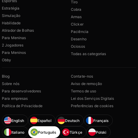
Esportes
Tiro
Estratégia
Cobra
Simulação
Armas
Habilidade
Clicker
Atirador de Bolhas
Paciência
Para Meninas
Desenho
2 Jogadores
Ociosos
Para Meninos
Todas as categorias
Obby
Blog
Contate-nos
Sobre nós
Aviso de remoção
Para desenvolvedores
Termos de uso
Para empresas
Lei dos Serviços Digitais
Política de Privacidade
Preferências de cookies
English
Español
Deutsch
Français
Italiano
Português
Türkçe
Polski