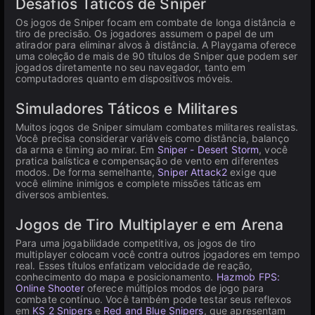
Desafios Táticos de Sniper
Os jogos de Sniper focam em combate de longa distância e
tiro de precisão. Os jogadores assumem o papel de um
atirador para eliminar alvos à distância. A Playgama oferece
uma coleção de mais de 90 títulos de Sniper que podem ser
jogados diretamente no seu navegador, tanto em
computadores quanto em dispositivos móveis.
Simuladores Táticos e Militares
Muitos jogos de Sniper simulam combates militares realistas.
Você precisa considerar variáveis como distância, balanço
da arma e timing ao mirar. Em
Sniper - Desert Storm
, você
pratica balística e compensação de vento em diferentes
modos. De forma semelhante,
Sniper Attack2
exige que
você elimine inimigos e complete missões táticas em
diversos ambientes.
Jogos de Tiro Multiplayer e em Arena
Para uma jogabilidade competitiva, os jogos de tiro
multiplayer colocam você contra outros jogadores em tempo
real. Esses títulos enfatizam velocidade de reação,
conhecimento do mapa e posicionamento.
Hazmob FPS:
Online Shooter
oferece múltiplos modos de jogo para
combate contínuo. Você também pode testar seus reflexos
em
KS 2 Snipers
e
Red and Blue Snipers
, que apresentam