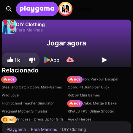
Login
DIY Clothing
Para Meninas
Não
Salvar
Salve o progresso!
DIY Clothing é um jogo de para meninas gratuito de Cocos Labs. Jogue online na Playgama.
Jogar agora
1k
App
Relacionado
TB World
Barry Prison: Parkour Escape!
Steal and Catch Obby: Mini-Games
Obby: +1 Jump per Click
Wild Love
Robby Mini Games
High School Teacher Simulator
Piece of Cake: Merge & Bake
Pregnant Mother Simulator
RIVALS FPS: Online Shooter
Fashion Princess - Dress Up for Girls
Age of Heroes
Playgama
/
Para Meninas
/
DIY Clothing