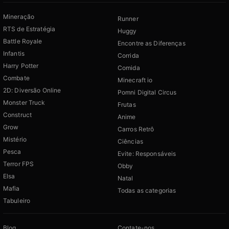
Mineração
Runner
RTS de Estratégia
Huggy
Battle Royale
Encontre as Diferenças
Infantis
Corrida
Harry Potter
Comida
Combate
Minecraft io
2D: Diversão Online
Pomni Digital Circus
Monster Truck
Frutas
Construct
Anime
Grow
Carros Retrô
Mistério
Ciências
Pesca
Evite: Responsáveis
Terror FPS
Obby
Elsa
Natal
Mafia
Todas as categorias
Tabuleiro
Blog
Contate-nos