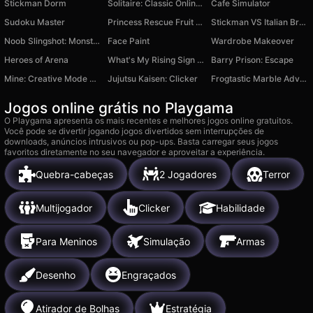
Stickman Dorm
Solitaire: Classic Online Card Game!
Cafe Simulator
Sudoku Master
Princess Rescue Fruit Connect
Stickman VS Italian Brainrot Fighters
Noob Slingshot: Monsters
Face Paint
Wardrobe Makeover
Heroes of Arena
What's My Rising Sign Quiz
Barry Prison: Escape
Mine: Creative Mode Online
Jujutsu Kaisen: Clicker
Frogtastic Marble Adventure
Jogos online grátis no Playgama
O Playgama apresenta os mais recentes e melhores jogos online gratuitos.
Você pode se divertir jogando jogos divertidos sem interrupções de
downloads, anúncios intrusivos ou pop-ups. Basta carregar seus jogos
favoritos diretamente no seu navegador e aproveitar a experiência.
Quebra-cabeças
2 Jogadores
Terror
Multijogador
Clicker
Habilidade
Para Meninos
Simulação
Armas
Desenho
Engraçados
Atirador de Bolhas
Estratégia