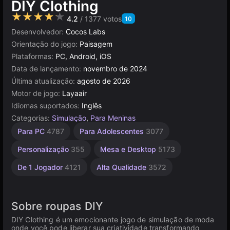
DIY Clothing
★★★★★
4.2
/ 1377 votos
10
Desenvolvedor:
Cocos Labs
Orientação do jogo:
Paisagem
Plataformas:
PC, Android, iOS
Data de lançamento:
novembro de 2024
Última atualização:
agosto de 2026
Motor de jogo:
Layaair
Idiomas suportados:
Inglês
Categorias:
Simulação
,
Para Meninas
Simples
Infantis
Navegador
Para PC
4787
Para Adolescentes
3077
1480
1571
5027
Personalização
355
Mesa e Desktop
5173
De 1 Jogador
4121
Alta Qualidade
3572
Sobre roupas DIY
DIY Clothing é um emocionante jogo de simulação de moda
onde você pode liberar sua criatividade transformando