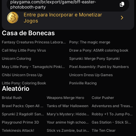
playgama.com/br/export/game/bff-easter-
photobooth-party
Entre para Incorporar e Monetizar
Jogos
Casa de Bonecas
Fantasy Creatures Princess Laboratory
Pony: The magic merge
Call May Little Pony Virus
Draw a Pony: ASMR coloring book
Unicorn Coloring
Sprunki: Merge Pony Sprunki
May Little Pony - Tamagotchi Pinkie Pie
Pixel Assembly: Paint by Numbers
Chibi Unicorn Dress Up
Unicorn Dress Up Games
Little Pony: Coloring Book
Poniville Racing
Aleatório
Bridal Rush
Weapons Merge Hero
Color Pusher
Brawl Packs: Open All Online
Tanks of War Halloween
Adventures and Treasures
Sprunki 2 Ragdoll! Sandbox, a mod for CS skins
Mary's Mystery: Hidden Object
Robby +1 To Jump Power Per Click
Playground Prime 3D
Your anime high school girl
Gas Station - Stick Simulator
Telekinesis Attack!
Stick vs Zombie, but in a car
Tile Ten Clear