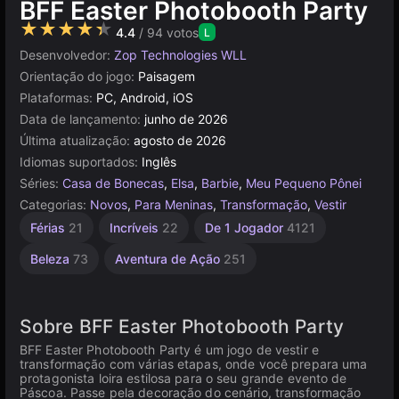
BFF Easter Photobooth Party
★★★★★
4.4
/ 94 votos
L
Desenvolvedor:
Zop Technologies WLL
Orientação do jogo:
Paisagem
Plataformas:
PC, Android, iOS
Data de lançamento:
junho de 2026
Última atualização:
agosto de 2026
Idiomas suportados:
Inglês
Séries:
Casa de Bonecas
,
Elsa
,
Barbie
,
Meu Pequeno Pônei
Categorias:
Novos
,
Para Meninas
,
Transformação
,
Vestir
Férias
21
Incríveis
22
De 1 Jogador
4121
Beleza
73
Aventura de Ação
251
Sobre BFF Easter Photobooth Party
BFF Easter Photobooth Party é um jogo de vestir e
transformação com várias etapas, onde você prepara uma
protagonista loira estilosa para o seu grande evento de
Páscoa. Passe pela decoração do cenário, transformação