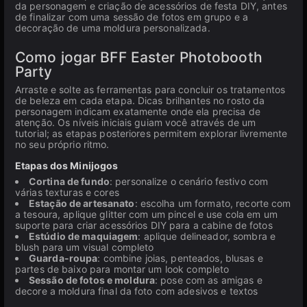
da personagem e criação de acessórios de festa DIY, antes
de finalizar com uma sessão de fotos em grupo e a
decoração de uma moldura personalizada.
Como jogar BFF Easter Photobooth
Party
Arraste e solte as ferramentas para concluir os tratamentos
de beleza em cada etapa. Dicas brilhantes no rosto da
personagem indicam exatamente onde ela precisa de
atenção. Os níveis iniciais guiam você através de um
tutorial; as etapas posteriores permitem explorar livremente
no seu próprio ritmo.
Etapas dos Minijogos
Cortina de fundo
: personalize o cenário festivo com
várias texturas e cores
Estação de artesanato
: escolha um formato, recorte com
a tesoura, aplique glitter com um pincel e use cola em um
suporte para criar acessórios DIY para a cabine de fotos
Estúdio de maquiagem
: aplique delineador, sombra e
blush para um visual completo
Guarda-roupa
: combine joias, penteados, blusas e
partes de baixo para montar um look completo
Sessão de fotos e moldura
: pose com as amigas e
decore a moldura final da foto com adesivos e textos