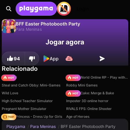
Login
BFF Easter Photobooth Party
Para Meninas
Não
Salvar
Salve o progresso!
Jogar agora
BFF Easter Photobooth Party é um jogo de para meninas gratuito de Zop Technologies WLL. Jogue online na Playgama.
94
App
Relacionado
TB World
Sprunki World Online RP - Play with Friends!
Steal and Catch Obby: Mini-Games
Robby Mini Games
Wild Love
Piece of Cake: Merge & Bake
High School Teacher Simulator
Imposter 3D online horror
Pregnant Mother Simulator
RIVALS FPS: Online Shooter
Fashion Princess - Dress Up for Girls
Age of Heroes
Playgama
/
Para Meninas
/
BFF Easter Photobooth Party