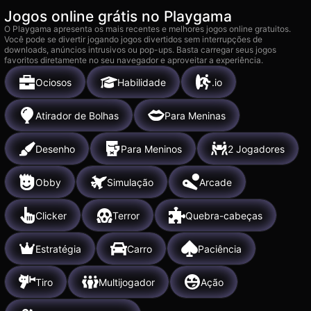
Jogos online grátis no Playgama
O Playgama apresenta os mais recentes e melhores jogos online gratuitos.
Você pode se divertir jogando jogos divertidos sem interrupções de
downloads, anúncios intrusivos ou pop-ups. Basta carregar seus jogos
favoritos diretamente no seu navegador e aproveitar a experiência.
Ociosos
Habilidade
.io
Atirador de Bolhas
Para Meninas
Desenho
Para Meninos
2 Jogadores
Obby
Simulação
Arcade
Clicker
Terror
Quebra-cabeças
Estratégia
Carro
Paciência
Tiro
Multijogador
Ação