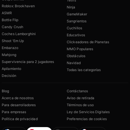
Tetris
Roblox: Brookhaven
Ninja
ASMR
GameMaker
Bottle Flip
Sangrientos
Candy Crush
Cuchillos
Coches Lamborghini
Educativos
Shoot 'Em Up
Clickeadores de Planetas
Embarazo
MMO Populares
Mahjong
Obstáculos
Supervivencia para 2 jugadores
Navidad
Apilamiento
Todas las categorías
Decisión
Blog
Contáctanos
Acerca de nosotros
Aviso de retirada
Para desarrolladores
Términos de uso
Para empresas
Ley de Servicios Digitales
Política de privacidad
Preferencias de cookies