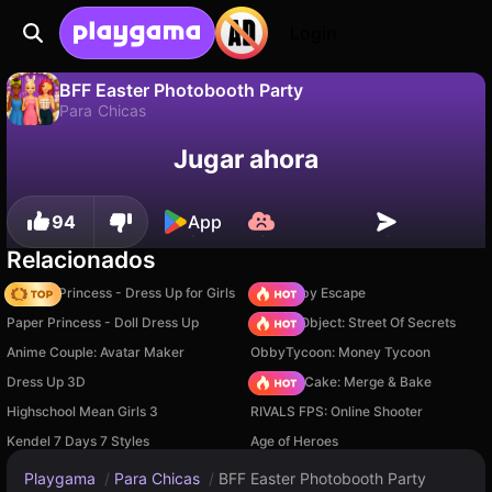
Login
BFF Easter Photobooth Party
Para Chicas
No
Guardar
¡Guarda el progreso!
Jugar ahora
BFF Easter Photobooth Party es un juego de para chicas gratuito de Zop Technologies WLL. Juégalo en línea en Playgama.
94
App
Relacionados
Fashion Princess - Dress Up for Girls
Your Obby Escape
Paper Princess - Doll Dress Up
Hidden Object: Street Of Secrets
Anime Couple: Avatar Maker
ObbyTycoon: Money Tycoon
Dress Up 3D
Piece of Cake: Merge & Bake
Highschool Mean Girls 3
RIVALS FPS: Online Shooter
Kendel 7 Days 7 Styles
Age of Heroes
Playgama
/
Para Chicas
/
BFF Easter Photobooth Party