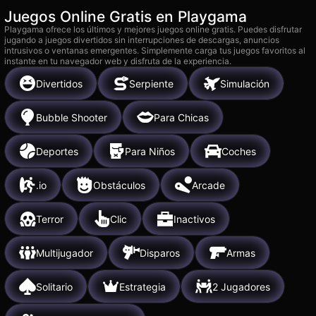
Juegos Online Gratis en Playgama
Playgama ofrece los últimos y mejores juegos online gratis. Puedes disfrutar
jugando a juegos divertidos sin interrupciones de descargas, anuncios
intrusivos o ventanas emergentes. Simplemente carga tus juegos favoritos al
instante en tu navegador web y disfruta de la experiencia.
Divertidos
Serpiente
Simulación
Bubble Shooter
Para Chicas
Deportes
Para Niños
Coches
.io
Obstáculos
Arcade
Terror
Clic
Inactivos
Multijugador
Disparos
Armas
Solitario
Estrategia
2 Jugadores