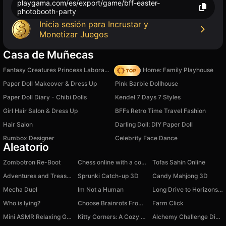
playgama.com/es/export/game/bff-easter-
photobooth-party
Inicia sesión para Incrustar y
Monetizar Juegos
Casa de Muñecas
Fantasy Creatures Princess Laboratory
My Town Home: Family Playhouse
Paper Doll Makeover & Dress Up
Pink Barbie Dollhouse
Paper Doll Diary - Chibi Dolls
Kendel 7 Days 7 Styles
Girl Hair Salon & Dress Up
BFFs Retro Time Travel Fashion
Hair Salon
Darling Doll: DIY Paper Doll
Rumbox Designer
Celebrity Face Dance
Aleatorio
Zombotron Re-Boot
Chess online with a computer
Tofas Sahin Online
Adventures and Treasures
Sprunki Catch-up 3D
Candy Mahjong 3D
Mecha Duel
Im Not a Human
Long Drive to Horizons Sim
Who is lying?
Choose Brainrots From Bosses
Farm Click
Mini ASMR Relaxing Game Relax
Kitty Corners: A Cozy Logic Puzzle
Alchemy Challenge Digital Circus, Brainrot, Fnaf