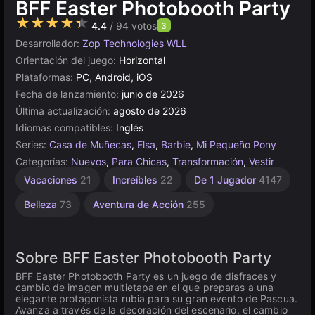
BFF Easter Photobooth Party
★★★★★
4.4
/ 94 votos
3
Desarrollador:
Zop Technologies WLL
Orientación del juego:
Horizontal
Plataformas:
PC, Android, iOS
Fecha de lanzamiento:
junio de 2026
Última actualización:
agosto de 2026
Idiomas compatibles:
Inglés
Series:
Casa de Muñecas
,
Elsa
,
Barbie
,
Mi Pequeño Pony
Categorías:
Nuevos
,
Para Chicas
,
Transformación
,
Vestir
Vacaciones
21
Increíbles
22
De 1 Jugador
4147
Belleza
73
Aventura de Acción
255
Sobre BFF Easter Photobooth Party
BFF Easter Photobooth Party es un juego de disfraces y
cambio de imagen multietapa en el que preparas a una
elegante protagonista rubia para su gran evento de Pascua.
Avanza a través de la decoración del escenario, el cambio