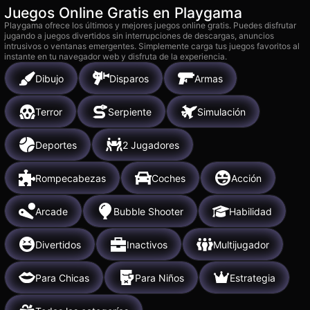
Juegos Online Gratis en Playgama
Playgama ofrece los últimos y mejores juegos online gratis. Puedes disfrutar
jugando a juegos divertidos sin interrupciones de descargas, anuncios
intrusivos o ventanas emergentes. Simplemente carga tus juegos favoritos al
instante en tu navegador web y disfruta de la experiencia.
Dibujo
Disparos
Armas
Terror
Serpiente
Simulación
Deportes
2 Jugadores
Rompecabezas
Coches
Acción
Arcade
Bubble Shooter
Habilidad
Divertidos
Inactivos
Multijugador
Para Chicas
Para Niños
Estrategia