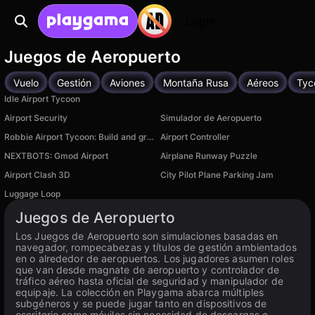
Login
Juegos de Aeropuerto
Vuelo
Gestión
Aviones
Montaña Rusa
Aéreos
Tyc
Idle Airport Tycoon
Airport Security
Simulador de Aeropuerto
Robbie Airport Tycoon: Build and grow rich
Airport Controller
NEXTBOTS: Gmod Airport
Airplane Runway Puzzle
Airport Clash 3D
City Pilot Plane Parking Jam
Luggage Loop
Juegos de Aeropuerto
Los Juegos de Aeropuerto son simulaciones basadas en
navegador, rompecabezas y títulos de gestión ambientados
en o alrededor de aeropuertos. Los jugadores asumen roles
que van desde magnate de aeropuerto y controlador de
tráfico aéreo hasta oficial de seguridad y manipulador de
equipaje. La colección en Playgama abarca múltiples
subgéneros y se puede jugar tanto en dispositivos de
escritorio como móviles sin necesidad de descargas o