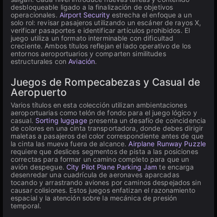
desbloqueable ligado a la finalización de objetivos
operacionales.
Airport Security
estrecha el enfoque a un
solo rol: revisar pasajeros utilizando un escáner de rayos X,
verificar pasaportes e identificar artículos prohibidos. El
juego utiliza un formato interminable con dificultad
creciente. Ambos títulos reflejan el lado operativo de los
entornos aeroportuarios y comparten similitudes
estructurales con
Aviación
.
Juegos de Rompecabezas y Casual de
Aeropuerto
Varios títulos en esta colección utilizan ambientaciones
aeroportuarias como telón de fondo para el juego lógico y
casual.
Sorting luggage
presenta un desafío de coincidencia
de colores en una cinta transportadora, donde debes dirigir
maletas a pasajeros del color correspondiente antes de que
la cinta las mueva fuera de alcance.
Airplane Runway Puzzle
requiere que deslices segmentos de pista a las posiciones
correctas para formar un camino completo para que un
avión despegue.
City Pilot Plane Parking Jam
te encarga
desenredar una cuadrícula de aeronaves aparcadas
tocando y arrastrando aviones por caminos despejados sin
causar colisiones. Estos juegos enfatizan el razonamiento
espacial y la atención sobre la mecánica de presión
temporal.