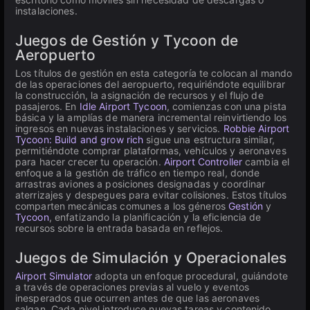
instalaciones.
Juegos de Gestión y Tycoon de
Aeropuerto
Los títulos de gestión en esta categoría te colocan al mando
de las operaciones del aeropuerto, requiriéndote equilibrar
la construcción, la asignación de recursos y el flujo de
pasajeros. En
Idle Airport Tycoon
, comienzas con una pista
básica y la amplías de manera incremental reinvirtiendo los
ingresos en nuevas instalaciones y servicios.
Robbie Airport
Tycoon: Build and grow rich
sigue una estructura similar,
permitiéndote comprar plataformas, vehículos y aeronaves
para hacer crecer tu operación.
Airport Controller
cambia el
enfoque a la gestión de tráfico en tiempo real, donde
arrastras aviones a posiciones designadas y coordinar
aterrizajes y despegues para evitar colisiones. Estos títulos
comparten mecánicas comunes a los géneros
Gestión
y
Tycoon
, enfatizando la planificación y la eficiencia de
recursos sobre la entrada basada en reflejos.
Juegos de Simulación y Operacionales
Airport Simulator
adopta un enfoque procedural, guiándote
a través de operaciones previas al vuelo y eventos
inesperados que ocurren antes de que las aeronaves
salgan. Cada nivel introduce nuevas tareas y contenido