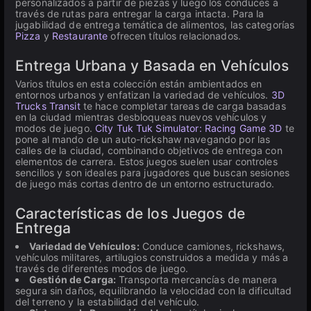
personalizados a partir de piezas y luego los conduces a
través de rutas para entregar la carga intacta. Para la
jugabilidad de entrega temática de alimentos, las categorías
Pizza
y
Restaurante
ofrecen títulos relacionados.
Entrega Urbana y Basada en Vehículos
Varios títulos en esta colección están ambientados en
entornos urbanos y enfatizan la variedad de vehículos.
3D
Trucks Transit
te hace completar tareas de carga basadas
en la ciudad mientras desbloqueas nuevos vehículos y
modos de juego.
City Tuk Tuk Simulator: Racing Game 3D
te
pone al mando de un auto-rickshaw navegando por las
calles de la ciudad, combinando objetivos de entrega con
elementos de carrera. Estos juegos suelen usar controles
sencillos y son ideales para jugadores que buscan sesiones
de juego más cortas dentro de un entorno estructurado.
Características de los Juegos de
Entrega
Variedad de Vehículos:
Conduce camiones, rickshaws,
vehículos militares, artilugios construidos a medida y más a
través de diferentes modos de juego.
Gestión de Carga:
Transporta mercancías de manera
segura sin daños, equilibrando la velocidad con la dificultad
del terreno y la estabilidad del vehículo.