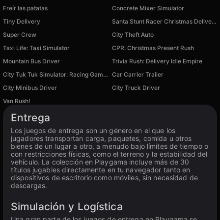
Freír las patatas
Concrete Mixer Simulator
Tiny Delivery
Santa Stunt Racer Christmas Delivery
Super Crew
City Theft Auto
Taxi Life: Taxi Simulator
CPR: Christmas Present Rush
Mountain Bus Driver
Trivia Rush: Delivery Idle Empire
City Tuk Tuk Simulator: Racing Game 3D
Car Carrier Trailer
Disponible en PC
Disponible en PC
City Minibus Driver
City Truck Driver
Disponible en PC
Disponible en PC
Van Rush!
Disponible en PC
Entrega
Los juegos de entrega son un género en el que los
jugadores transportan carga, paquetes, comida u otros
bienes de un lugar a otro, a menudo bajo límites de tiempo o
con restricciones físicas, como el terreno y la estabilidad del
vehículo. La colección en Playgama incluye más de 30
títulos jugables directamente en tu navegador tanto en
dispositivos de escritorio como móviles, sin necesidad de
descargas.
Simulación y Logística
Una gran parte de los juegos de entrega en Playgama se