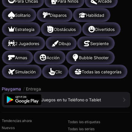
Para Chicas
Para Niños
Arcade
Solitario
Disparos
Habilidad
Estrategia
Obstáculos
Divertidos
2 Jugadores
Dibujo
Serpiente
Armas
Acción
Bubble Shooter
Simulación
Clic
Todas las categorías
Playgama
/
Entrega
Juegos en tu Teléfono o Tablet
Tendencias ahora
Todas las etiquetas
Nuevos
Todas las series