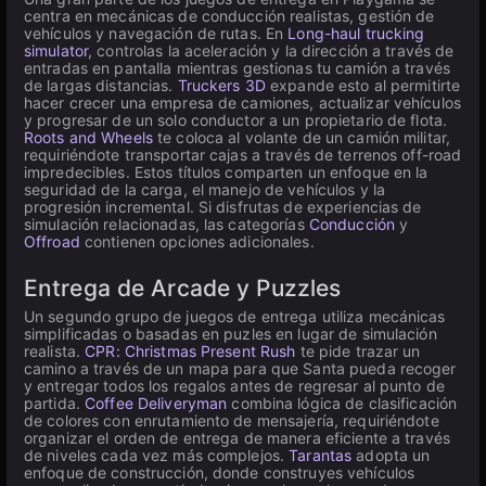
centra en mecánicas de conducción realistas, gestión de
vehículos y navegación de rutas. En
Long-haul trucking
simulator
, controlas la aceleración y la dirección a través de
entradas en pantalla mientras gestionas tu camión a través
de largas distancias.
Truckers 3D
expande esto al permitirte
hacer crecer una empresa de camiones, actualizar vehículos
y progresar de un solo conductor a un propietario de flota.
Roots and Wheels
te coloca al volante de un camión militar,
requiriéndote transportar cajas a través de terrenos off-road
impredecibles. Estos títulos comparten un enfoque en la
seguridad de la carga, el manejo de vehículos y la
progresión incremental. Si disfrutas de experiencias de
simulación relacionadas, las categorías
Conducción
y
Offroad
contienen opciones adicionales.
Entrega de Arcade y Puzzles
Un segundo grupo de juegos de entrega utiliza mecánicas
simplificadas o basadas en puzles en lugar de simulación
realista.
CPR: Christmas Present Rush
te pide trazar un
camino a través de un mapa para que Santa pueda recoger
y entregar todos los regalos antes de regresar al punto de
partida.
Coffee Deliveryman
combina lógica de clasificación
de colores con enrutamiento de mensajería, requiriéndote
organizar el orden de entrega de manera eficiente a través
de niveles cada vez más complejos.
Tarantas
adopta un
enfoque de construcción, donde construyes vehículos