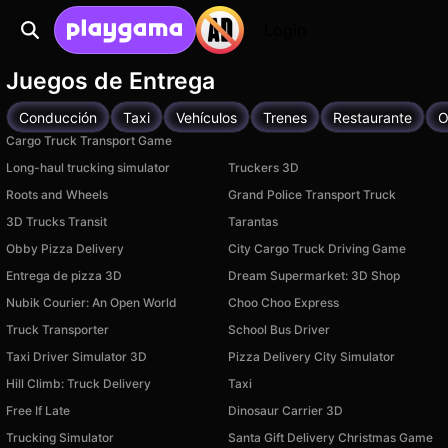
Login
Juegos de Entrega
Conducción
Taxi
Vehículos
Trenes
Restaurante
O
Cargo Truck Transport Game
Long-haul trucking simulator
Truckers 3D
Roots and Wheels
Grand Police Transport Truck
3D Trucks Transit
Tarantas
Obby Pizza Delivery
City Cargo Truck Driving Game
Entrega de pizza 3D
Dream Supermarket: 3D Shop
Nubik Courier: An Open World
Choo Choo Express
Truck Transporter
School Bus Driver
Taxi Driver Simulator 3D
Pizza Delivery City Simulator
Hill Climb: Truck Delivery
Taxi
Free If Late
Dinosaur Carrier 3D
Trucking Simulator
Santa Gift Delivery Christmas Game