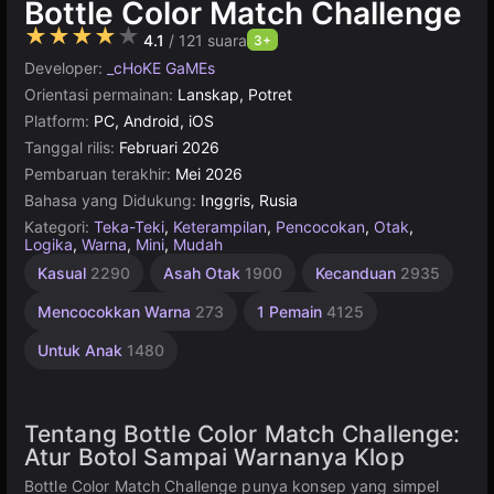
Bottle Color Match Challenge
★★★★★
4.1
/ 121 suara
3+
Developer:
_cHoKE GaMEs
Orientasi permainan:
Lanskap, Potret
Platform:
PC, Android, iOS
Tanggal rilis:
Februari 2026
Pembaruan terakhir:
Mei 2026
Bahasa yang Didukung:
Inggris, Rusia
Kategori:
Teka-Teki
,
Keterampilan
,
Pencocokan
,
Otak
,
Logika
,
Warna
,
Mini
,
Mudah
Kasual
2290
Asah Otak
1900
Kecanduan
2935
Mencocokkan Warna
273
1 Pemain
4125
Untuk Anak
1480
Tentang Bottle Color Match Challenge:
Atur Botol Sampai Warnanya Klop
Bottle Color Match Challenge punya konsep yang simpel