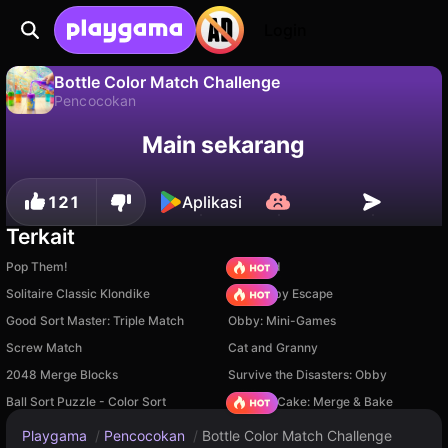
Login
Bottle Color Match Challenge
Pencocokan
Tidak
Simpan
Simpan progresnya!
Bottle Color Match Challenge adalah game pencocokan gratis oleh _cHoKE GaMEs. Mainkan online di Playgama.
Main sekarang
121
Aplikasi
Terkait
Pop Them!
TB World
Solitaire Classic Klondike
Your Obby Escape
Good Sort Master: Triple Match
Obby: Mini-Games
Screw Match
Cat and Granny
2048 Merge Blocks
Survive the Disasters: Obby
Ball Sort Puzzle - Color Sort
Piece of Cake: Merge & Bake
Playgama
/
Pencocokan
/
Bottle Color Match Challenge