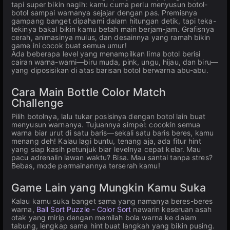
tapi super bikin nagih: kamu cuma perlu menyusun botol-
botol sampai warnanya sejajar dengan pas. Premisnya
gampang banget dipahami dalam hitungan detik, tapi teka-
tekinya bakal bikin kamu betah main berjam-jam. Grafisnya
cerah, animasinya mulus, dan desainnya yang ramah bikin
game ini cocok buat semua umur!
Ada beberapa level yang menampilkan lima botol berisi
cairan warna-warni—biru muda, pink, ungu, hijau, dan biru—
yang diposisikan di atas barisan botol berwarna abu-abu.
Cara Main Bottle Color Match
Challenge
Pilih botolnya, lalu tukar posisinya dengan botol lain buat
menyusun warnanya. Tujuannya simpel: cocokin semua
warna biar urut di satu baris—sekali satu baris beres, kamu
menang deh! Kalau lagi buntu, tenang aja, ada fitur hint
yang siap kasih petunjuk biar levelnya cepat kelar. Mau
pacu adrenalin lawan waktu? Bisa. Mau santai tanpa stres?
Bebas, mode permainannya terserah kamu!
Game Lain yang Mungkin Kamu Suka
Kalau kamu suka banget sama yang namanya beres-beres
warna,
Ball Sort Puzzle - Color Sort
nawarin keseruan asah
otak yang mirip dengan memilah bola warna ke dalam
tabung, lengkap sama hint buat langkah yang bikin pusing.