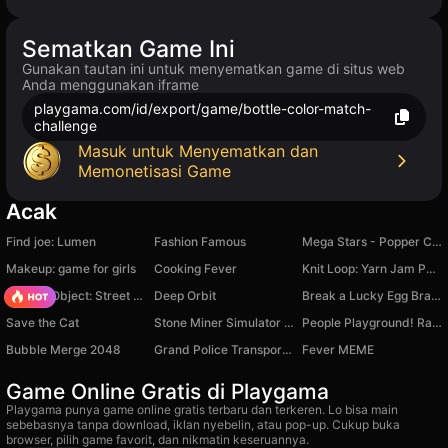
Sematkan Game Ini
Gunakan tautan ini untuk menyematkan game di situs web
Anda menggunakan iframe
playgama.com/id/export/game/bottle-color-match-
challenge
Masuk untuk Menyematkan dan
Memonetisasi Game
Acak
Find joe: Lumen
Fashion Famous
Mega Stars - Popper Crazy
Makeup: game for girls
Cooking Fever
Knit Loop: Yarn Jam Puzzle
Hidden Object: Street Of Secrets
Deep Orbit
Break a Lucky Egg Brainrots
Save the Cat
Stone Miner Simulator | Robby
People Playground! Ragdoll Arena!
Bubble Merge 2048
Grand Police Transport Truck
Fever MEME
Game Online Gratis di Playgama
Playgama punya game online gratis terbaru dan terkeren. Lo bisa main
sebebasnya tanpa download, iklan nyebelin, atau pop-up. Cukup buka
browser, pilih game favorit, dan nikmatin keseruannya.