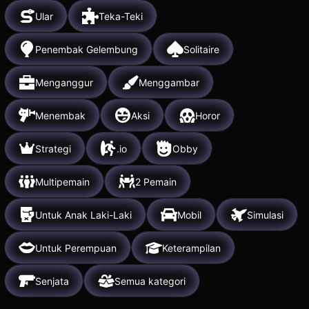
Ular
Teka-Teki
Penembak Gelembung
Solitaire
Menganggur
Menggambar
Menembak
Aksi
Horor
Strategi
.io
Obby
Multipemain
2 Pemain
Untuk Anak Laki-Laki
Mobil
Simulasi
Untuk Perempuan
Keterampilan
Senjata
Semua kategori