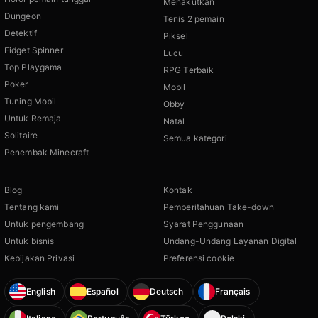
Menakutkan
Dungeon
Tenis 2 pemain
Detektif
Piksel
Fidget Spinner
Lucu
Top Playgama
RPG Terbaik
Poker
Mobil
Tuning Mobil
Obby
Untuk Remaja
Natal
Solitaire
Semua kategori
Penembak Minecraft
Blog
Kontak
Tentang kami
Pemberitahuan Take-down
Untuk pengembang
Syarat Penggunaan
Untuk bisnis
Undang-Undang Layanan Digital
Kebijakan Privasi
Preferensi cookie
English
Español
Deutsch
Français