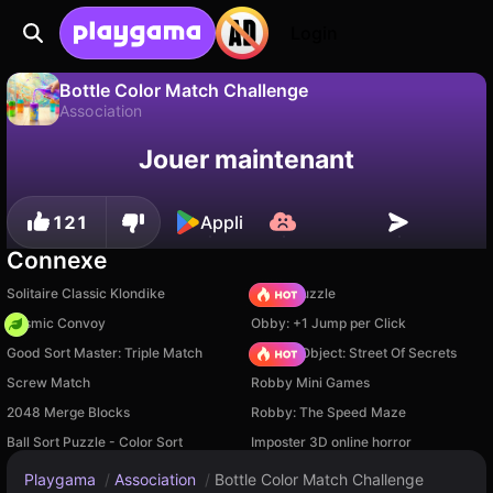
Login
Bottle Color Match Challenge
Association
Sauvegardez la
Non
Enregistrer
Jouer maintenant
Bottle Color Match Challenge est un jeu de association gratuit par _cHoKE GaMEs. Joue-y en ligne sur Playgama.
progression !
121
Appli
Connexe
Solitaire Classic Klondike
Arrow Puzzle
Cosmic Convoy
Obby: +1 Jump per Click
Good Sort Master: Triple Match
Hidden Object: Street Of Secrets
Screw Match
Robby Mini Games
2048 Merge Blocks
Robby: The Speed Maze
Ball Sort Puzzle - Color Sort
Imposter 3D online horror
Playgama
/
Association
/
Bottle Color Match Challenge