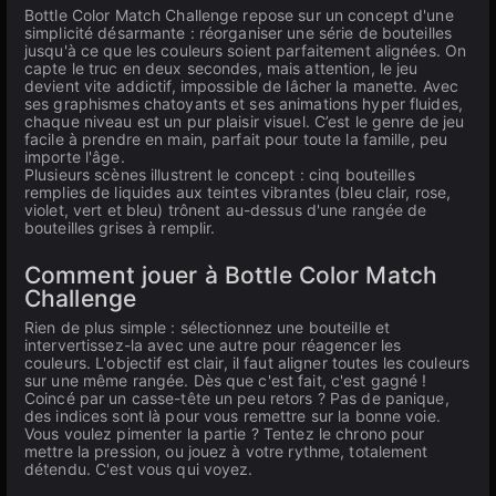
Bottle Color Match Challenge repose sur un concept d'une
simplicité désarmante : réorganiser une série de bouteilles
jusqu'à ce que les couleurs soient parfaitement alignées. On
capte le truc en deux secondes, mais attention, le jeu
devient vite addictif, impossible de lâcher la manette. Avec
ses graphismes chatoyants et ses animations hyper fluides,
chaque niveau est un pur plaisir visuel. C’est le genre de jeu
facile à prendre en main, parfait pour toute la famille, peu
importe l'âge.
Plusieurs scènes illustrent le concept : cinq bouteilles
remplies de liquides aux teintes vibrantes (bleu clair, rose,
violet, vert et bleu) trônent au-dessus d'une rangée de
bouteilles grises à remplir.
Comment jouer à Bottle Color Match
Challenge
Rien de plus simple : sélectionnez une bouteille et
intervertissez-la avec une autre pour réagencer les
couleurs. L'objectif est clair, il faut aligner toutes les couleurs
sur une même rangée. Dès que c'est fait, c'est gagné !
Coincé par un casse-tête un peu retors ? Pas de panique,
des indices sont là pour vous remettre sur la bonne voie.
Vous voulez pimenter la partie ? Tentez le chrono pour
mettre la pression, ou jouez à votre rythme, totalement
détendu. C'est vous qui voyez.