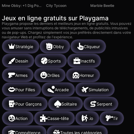
Mine Obby: +1 Dig Power per Hit
City Tycoon
Marble Beetle
Jeux en ligne gratuits sur Playgama
Playgama propose les derniers et meilleurs jeux en ligne gratuits. Vous pouvez
vous amuser sans interruptions de téléchargements, de publicités intrusives
ou de pop-ups. Chargez simplement vos jeux préférés directement dans votre
navigateur Web et profitez de l'expérience.
Stratégie
Obby
Cliqueur
Dessin
Sports
Inactifs
Armes
Drôles
Horreur
Pour Filles
Arcade
Simulation
Pour Garçons
Solitaire
Serpent
Action
Casse-tête
.io
Tir
Compétence
Toutes les catégories