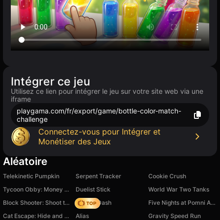
Intégrer ce jeu
Utilisez ce lien pour intégrer le jeu sur votre site web via une
iframe
playgama.com/fr/export/game/bottle-color-match-
challenge
Connectez-vous pour Intégrer et
Monétiser des Jeux
Aléatoire
Telekinetic Pumpkin
Serpent Tracker
Cookie Crush
Tycoon Obby: Money Millionaire
Duelist Stick
World War Two Tanks
Block Shooter: Shoot the Blocks!
Soccer Dash
Five Nights at Pomni Amazing Digital Circus
Cat Escape: Hide and Seek
Alias
Gravity Speed Run