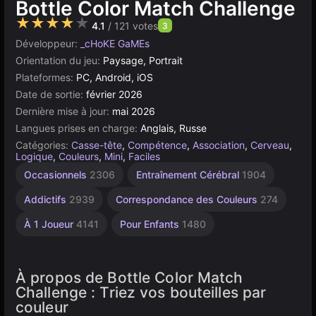
Bottle Color Match Challenge
★★★★★
4.1
/ 121 votes
3
Développeur:
_cHoKE GaMEs
Orientation du jeu:
Paysage, Portrait
Plateformes:
PC, Android, iOS
Date de sortie:
février 2026
Dernière mise à jour:
mai 2026
Langues prises en charge:
Anglais, Russe
Catégories:
Casse-tête
,
Compétence
,
Association
,
Cerveau
,
Logique
,
Couleurs
,
Mini
,
Faciles
Occasionnels
2306
Entraînement Cérébral
1904
Addictifs
2939
Correspondance des Couleurs
274
À 1 Joueur
4141
Pour Enfants
1480
À propos de Bottle Color Match
Challenge : Triez vos bouteilles par
couleur