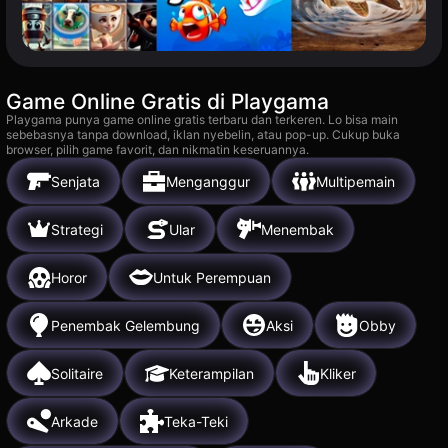
Game Online Gratis di Playgama
Playgama punya game online gratis terbaru dan terkeren. Lo bisa main
sebebasnya tanpa download, iklan nyebelin, atau pop-up. Cukup buka
browser, pilih game favorit, dan nikmatin keseruannya.
Senjata
Menganggur
Multipemain
Strategi
Ular
Menembak
Horor
Untuk Perempuan
Penembak Gelembung
Aksi
Obby
Solitaire
Keterampilan
Kliker
Arkade
Teka-Teki