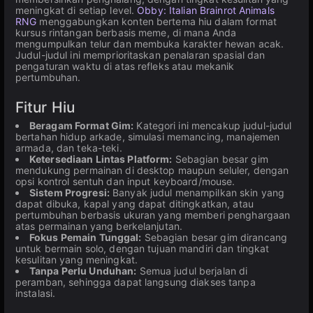
meningkat di setiap level.
Obby: Italian Brainrot Animals
RNG
menggabungkan konten bertema hiu dalam format
kursus rintangan berbasis meme, di mana Anda
mengumpulkan telur dan membuka karakter hewan acak.
Judul-judul ini memprioritaskan penalaran spasial dan
pengaturan waktu di atas refleks atau mekanik
pertumbuhan.
Fitur Hiu
Beragam Format Gim:
Kategori ini mencakup judul-judul
bertahan hidup arkade, simulasi memancing, manajemen
armada, dan teka-teki.
Ketersediaan Lintas Platform:
Sebagian besar gim
mendukung permainan di desktop maupun seluler, dengan
opsi kontrol sentuh dan input keyboard/mouse.
Sistem Progresi:
Banyak judul menampilkan skin yang
dapat dibuka, kapal yang dapat ditingkatkan, atau
pertumbuhan berbasis ukuran yang memberi penghargaan
atas permainan yang berkelanjutan.
Fokus Pemain Tunggal:
Sebagian besar gim dirancang
untuk bermain solo, dengan tujuan mandiri dan tingkat
kesulitan yang meningkat.
Tanpa Perlu Unduhan:
Semua judul berjalan di
peramban, sehingga dapat langsung diakses tanpa
instalasi.