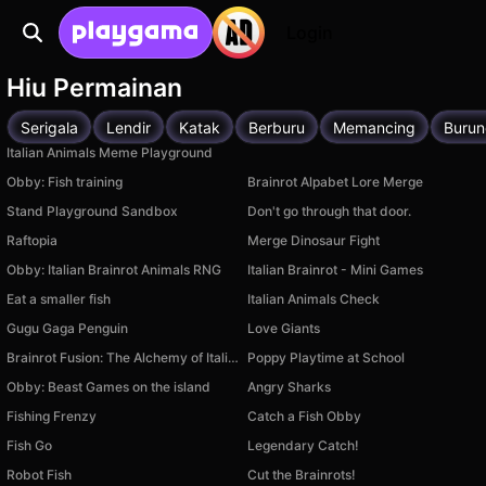
Login
Hiu Permainan
Serigala
Lendir
Katak
Berburu
Memancing
Buru
Italian Animals Meme Playground
Obby: Fish training
Brainrot Alpabet Lore Merge
Stand Playground Sandbox
Don't go through that door.
Raftopia
Merge Dinosaur Fight
Obby: Italian Brainrot Animals RNG
Italian Brainrot - Mini Games
Eat a smaller fish
Italian Animals Check
Gugu Gaga Penguin
Love Giants
Brainrot Fusion: The Alchemy of Italian Animals
Poppy Playtime at School
Obby: Beast Games on the island
Angry Sharks
Fishing Frenzy
Catch a Fish Obby
Fish Go
Legendary Catch!
Robot Fish
Cut the Brainrots!