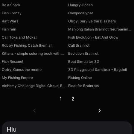
Be a Shark!
Hungry Ocean
Fish Frenzy
Cowpocalypse
Raft Wars
Obby: Survive the Disasters
Fish rain
Mahjong Italian Brainrot Neuroanimals
Call Toka and Moka!
Fish Evolution - Eat And Grow
Robby Fishing: Catch them all!
Call Brainrot
Kittens - simple coloring book with stickers
Evolution Brainrot
Fish Rescue!
Boat Simulator 3D
Obby: Guess the meme
3D Playground Sandbox - Ragdoll
My Fishing Empire
Fishing Online
Alchemy Challenge Digital Circus, Brainrot, Fnaf
Float for Brainrots
1
2
Hiu