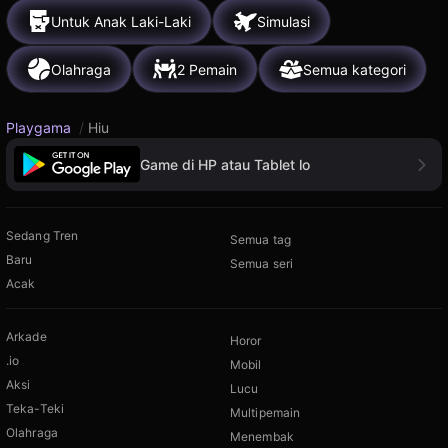
Untuk Anak Laki-Laki
Simulasi
Olahraga
2 Pemain
Semua kategori
Playgama
/
Hiu
Game di HP atau Tablet lo
Sedang Tren
Semua tag
Baru
Semua seri
Acak
Arkade
Horor
.io
Mobil
Aksi
Lucu
Teka-Teki
Multipemain
Olahraga
Menembak