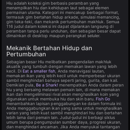
Hiu adalah koleksi gim berbasis peramban yang
menampilkan hiu dan kehidupan laut sebagai elemen
permainan utama. Kategori ini mencakup berbagai format,
termasuk gim bertahan hidup arkade, simulasi memancing,
gim teka-teki, dan mekanik pertumbuhan makhluk. Semua
116 judul dalam koleksi ini dapat dijalankan langsung di
peramban tanpa perlu unduhan, dan sebagian besar dapat
dimainkan di desktop maupun perangkat seluler.
Mekanik Bertahan Hidup dan
Pertumbuhan
Sebagian besar Hiu melibatkan pengendalian makhluk
akuatik yang tumbuh dengan memakan lawan yang lebih
kecil. Di
Eat a smaller fish
, Anda menavigasi lautan,
memakan ikan yang lebih kecil untuk memperbesar ukuran
sambil menghindari bahaya seperti jaring, gurita, dan kail.
Demikian pula,
Be a Shark!
menempatkan Anda dalam peran
hiu yang bersaing melawan pemain lain, di mana memakan
ikan dan mengeliminasi rival akan menghasilkan koin yang
digunakan untuk membuka hiu dan skin baru.
Fish Go
menambahkan lapisan penggabungan ke dalam formula ini:
Anda menggabungkan ikan yang sama untuk menghasilkan
varian yang lebih kuat sambil menghindari hiu dan bertahan
lebih lama dari pemain lain. Judul-judul ini berbagi siklus
umum berupa pengumpulan sumber daya, progresi ukuran,
dan menghindari ancaman. Jika Anda menyukai tantangan