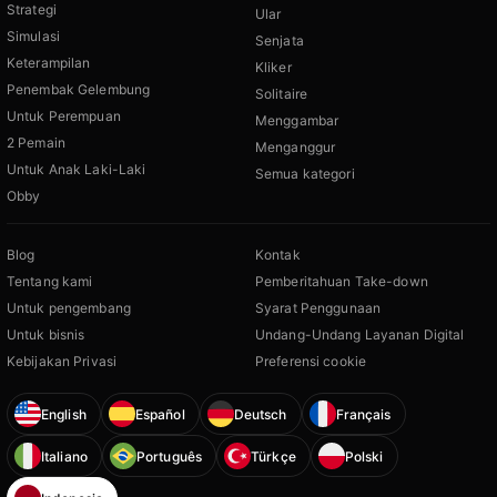
Strategi
Ular
Simulasi
Senjata
Keterampilan
Kliker
Penembak Gelembung
Solitaire
Untuk Perempuan
Menggambar
2 Pemain
Menganggur
Untuk Anak Laki-Laki
Semua kategori
Obby
Blog
Kontak
Tentang kami
Pemberitahuan Take-down
Untuk pengembang
Syarat Penggunaan
Untuk bisnis
Undang-Undang Layanan Digital
Kebijakan Privasi
Preferensi cookie
English
Español
Deutsch
Français
Italiano
Português
Türkçe
Polski