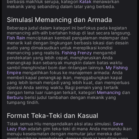
berbasis makhluk serupa, kategori
Katak
menawarkan
mekanik yang sebanding dalam latar yang berbeda.
Simulasi Memancing dan Armada
Beberapa judul dalam kategori ini berfokus pada kegiatan
memancing alih-alih bertahan hidup di laut secara langsung.
Fish Rain
menciptakan kembali pengalaman melempar dan
menarik kail dengan lingkungan berbasis lokasi dan desain
audio yang dimaksudkan untuk mereplikasi kondisi
memancing yang realistis.
Fishing Frenzy
mengambil
pendekatan yang lebih cepat, mengharuskan Anda
menangkap ikan sebanyak mungkin dalam batas waktu
sambil menghindari bom dan rintangan lainnya.
My Fishing
Empire
mengalihkan fokus ke manajemen armada: Anda
membeli kapal penangkap ikan, menggabungkan kapal
yang lebih lemah menjadi yang lebih kuat, dan memperluas
operasi Anda seiring waktu. Bagi pemain yang tertarik
dengan tema luar ruangan terkait, kategori
Memancing
dan
Berburu
berisi judul tambahan dengan mekanik yang
tumpang tindih.
Format Teka-Teki dan Kasual
Tidak semua Hiu mengandalkan aksi atau simulasi.
Save
Lazy Fish
adalah gim teka-teki di mana Anda memandu ikan
menuju keselamatan dengan memutar jalur mereka dan
membersihkan penghalang, dengan tingkat kesulitan yang