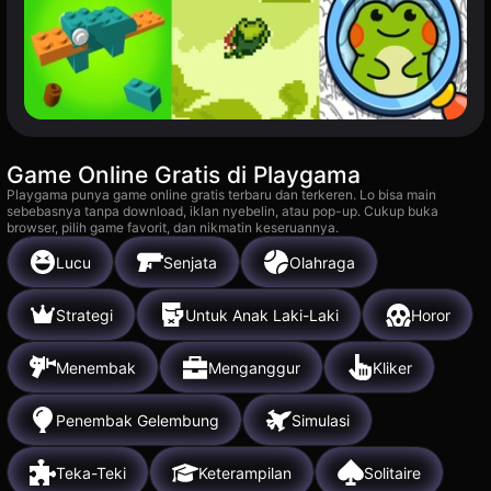
Game Online Gratis di Playgama
Playgama punya game online gratis terbaru dan terkeren. Lo bisa main
sebebasnya tanpa download, iklan nyebelin, atau pop-up. Cukup buka
browser, pilih game favorit, dan nikmatin keseruannya.
Lucu
Senjata
Olahraga
Strategi
Untuk Anak Laki-Laki
Horor
Menembak
Menganggur
Kliker
Penembak Gelembung
Simulasi
Teka-Teki
Keterampilan
Solitaire