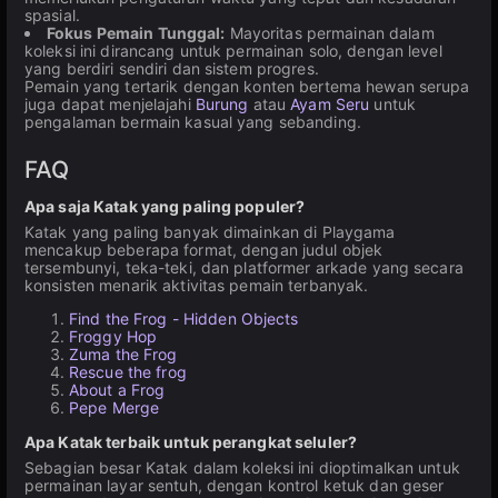
spasial.
Fokus Pemain Tunggal:
Mayoritas permainan dalam
koleksi ini dirancang untuk permainan solo, dengan level
yang berdiri sendiri dan sistem progres.
Pemain yang tertarik dengan konten bertema hewan serupa
juga dapat menjelajahi
Burung
atau
Ayam Seru
untuk
pengalaman bermain kasual yang sebanding.
FAQ
Apa saja Katak yang paling populer?
Katak yang paling banyak dimainkan di Playgama
mencakup beberapa format, dengan judul objek
tersembunyi, teka-teki, dan platformer arkade yang secara
konsisten menarik aktivitas pemain terbanyak.
Find the Frog - Hidden Objects
Froggy Hop
Zuma the Frog
Rescue the frog
About a Frog
Pepe Merge
Apa Katak terbaik untuk perangkat seluler?
Sebagian besar Katak dalam koleksi ini dioptimalkan untuk
permainan layar sentuh, dengan kontrol ketuk dan geser