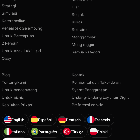
Strategi
Ular
Simulasi
Senjata
Keterampilan
Kliker
Penembak Gelembung
Solitaire
Untuk Perempuan
Menggambar
2 Pemain
Menganggur
Untuk Anak Laki-Laki
Semua kategori
Obby
Blog
Kontak
Tentang kami
Pemberitahuan Take-down
Untuk pengembang
Syarat Penggunaan
Untuk bisnis
Undang-Undang Layanan Digital
Kebijakan Privasi
Preferensi cookie
English
Español
Deutsch
Français
Italiano
Português
Türkçe
Polski