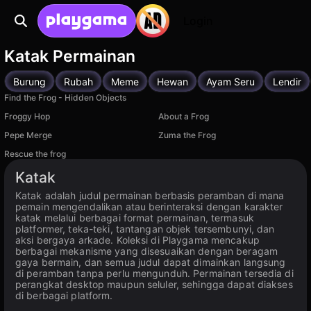
Login
Katak Permainan
Burung
Rubah
Meme
Hewan
Ayam Seru
Lendir
Find the Frog - Hidden Objects
Froggy Hop
About a Frog
Pepe Merge
Zuma the Frog
Rescue the frog
Tersedia di PC
Katak
Katak adalah judul permainan berbasis peramban di mana
pemain mengendalikan atau berinteraksi dengan karakter
katak melalui berbagai format permainan, termasuk
platformer, teka-teki, tantangan objek tersembunyi, dan
aksi bergaya arkade. Koleksi di Playgama mencakup
berbagai mekanisme yang disesuaikan dengan beragam
gaya bermain, dan semua judul dapat dimainkan langsung
di peramban tanpa perlu mengunduh. Permainan tersedia di
perangkat desktop maupun seluler, sehingga dapat diakses
di berbagai platform.