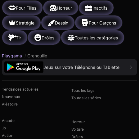
Pour Filles
Horreur
Inactifs
Stratégie
Dessin
Pour Garçons
Tir
Drôles
Toutes les catégories
Playgama
/
Grenouille
Jeux sur votre Téléphone ou Tablette
Tendances actuelles
Tous les tags
Nouveaux
Toutes les séries
Aléatoire
Arcade
Horreur
.io
Voiture
Action
Drôles