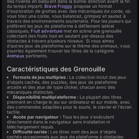
des rivières en balayant dans la bonne direction avant la fin
du temps imparti.
Brave Froggy
propose un format
d'exploration de grottes avec des mécaniques de corde, où
vous tirez une corde, vous balancez, grimpez et sautez à
travers des environnements souterrains. Pour les joueurs qui
préfèrent les jeux de plateforme à défilement latéral
classiques,
Fruit adventure
met en scène une grenouille
collectant des fruits tout en sautant par-dessus des
obstacles à travers plusieurs niveaux. Si vous aimez
d'autres jeux de plateforme sur le thème des animaux, vous
pourriez également trouver les titres de la catégorie
Animaux
pertinents.
Caractéristiques des Grenouille
Formats de jeu multiples :
La collection inclut des jeux
d'objets cachés, des puzzles, des jeux de plateforme
arcade et des jeux de type clicker, chacun avec des
mécaniques distinctes.
Disponibilité multiplateforme :
La plupart des titres
prennent en charge le jeu sur ordinateur et sur mobile, avec
des commandes adaptées pour la souris, le clavier et l'écran
tactile.
Accès par navigateur :
Tous les jeux s'exécutent
directement dans le navigateur sans installation ni
téléchargement requis.
Difficulté variée :
Les titres vont des jeux d'objets
cachés occasionnels aux jeux de plateforme à obstacles