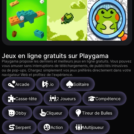
Jeux en ligne gratuits sur Playgama
Playgama propose les derniers et meilleurs jeux en ligne gratuits. Vous pouvez
vous amuser sans interruptions de téléchargements, de publicités intrusives
ou de pop-ups. Chargez simplement vos jeux préférés directement dans votre
navigateur Web et profitez de l'expérience.
Arcade
.io
Solitaire
Casse-tête
2 Joueurs
Compétence
Obby
Cliqueur
Tireur de Bulles
Serpent
Action
Multijoueur