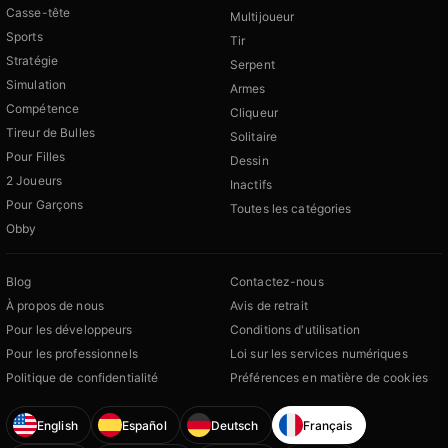
Casse-tête
Multijoueur
Sports
Tir
Stratégie
Serpent
Simulation
Armes
Compétence
Cliqueur
Tireur de Bulles
Solitaire
Pour Filles
Dessin
2 Joueurs
Inactifs
Pour Garçons
Toutes les catégories
Obby
Blog
Contactez-nous
À propos de nous
Avis de retrait
Pour les développeurs
Conditions d'utilisation
Pour les professionnels
Loi sur les services numériques
Politique de confidentialité
Préférences en matière de cookies
English
Español
Deutsch
Français