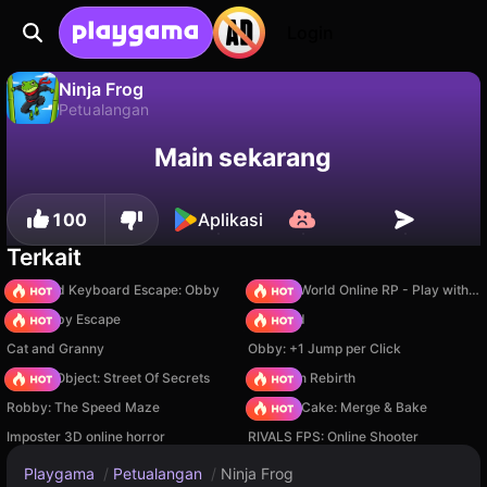
Login
Ninja Frog
Petualangan
Tidak
Simpan
Simpan progresnya!
Ninja Frog adalah game petualangan gratis oleh The Butterfly Game Studio. Mainkan online di Playgama.
Main sekarang
100
Aplikasi
Terkait
+1 Speed Keyboard Escape: Obby
Sprunki World Online RP - Play with Friends!
Your Obby Escape
TB World
Cat and Granny
Obby: +1 Jump per Click
Hidden Object: Street Of Secrets
Stickman Rebirth
Robby: The Speed Maze
Piece of Cake: Merge & Bake
Imposter 3D online horror
RIVALS FPS: Online Shooter
Playgama
/
Petualangan
/
Ninja Frog