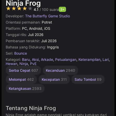
Ninja Frog
★★★★★
4.1
/ 100 suara
3+
Developer:
The Butterfly Game Studio
Orientasi permainan:
Potret
Platform:
PC, Android, iOS
Tanggal rilis:
Juli 2026
Pembaruan terakhir:
Juli 2026
Bahasa yang Didukung:
Inggris
Seri:
Bounce
Kategori:
Baru
,
Aksi
,
Arkade
,
Petualangan
,
Keterampilan
,
Lari
,
Hewan
,
Ninja
,
PvE
1
Serba Cepat
607
Kecanduan
2940
Pemain
4143
Melompat
462
Kecepatan
311
Satu Tombol
89
Ketangkasan
2593
Tentang Ninja Frog
Ninja Frog adalah game pendaki vertikal satu ketukan dari