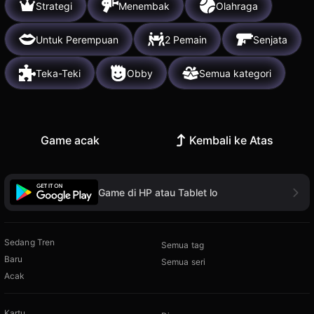
Strategi
Menembak
Olahraga
Untuk Perempuan
2 Pemain
Senjata
Teka-Teki
Obby
Semua kategori
Game acak
Kembali ke Atas
Game di HP atau Tablet lo
Sedang Tren
Semua tag
Baru
Semua seri
Acak
Kartu