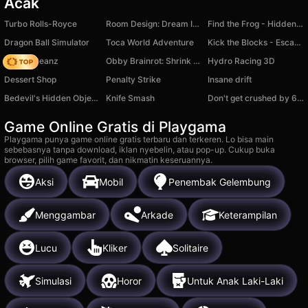
Acak
Turbo Rolls-Royce
Room Design: Dream Interior
Find the Frog - Hidden Objects
Dragon Ball Simulator
Toca World Adventure
Kick the Blocks - Escape Memes and Collect Mutants
Dunkin Beanz
Obby Brainrot: Shrink and Grab Memes!
Hydro Racing 3D
Dessert Shop
Penalty Strike
Insane drift
Bedevil's Hidden Objects 1 - Farm
Knife Smash
Don't get crushed by 67: Obby
Game Online Gratis di Playgama
Playgama punya game online gratis terbaru dan terkeren. Lo bisa main
sebebasnya tanpa download, iklan nyebelin, atau pop-up. Cukup buka
browser, pilih game favorit, dan nikmatin keseruannya.
Aksi
Mobil
Penembak Gelembung
Menggambar
Arkade
Keterampilan
Lucu
Kliker
Solitaire
Simulasi
Horor
Untuk Anak Laki-Laki