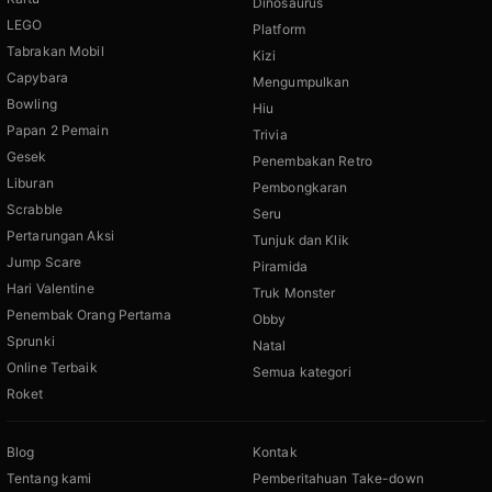
Dinosaurus
LEGO
Platform
Tabrakan Mobil
Kizi
Capybara
Mengumpulkan
Bowling
Hiu
Papan 2 Pemain
Trivia
Gesek
Penembakan Retro
Liburan
Pembongkaran
Scrabble
Seru
Pertarungan Aksi
Tunjuk dan Klik
Jump Scare
Piramida
Hari Valentine
Truk Monster
Penembak Orang Pertama
Obby
Sprunki
Natal
Online Terbaik
Semua kategori
Roket
Blog
Kontak
Tentang kami
Pemberitahuan Take-down