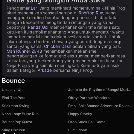
Game yang Mungkin Anda Sukai
Penggemar
Lari
yang menikmati momentum naik Ninja Frog
akan menemukan sensasi serupa di
Rooftop Run
, yang
mengganti dinding bambu dengan parkour di atap kota
dengan kecepatan menghindari rintangan yang sama
cepatnya.
Panda Go!
mempertahankan ritme refleks satu
ketukan itu sambil menantang Anda untuk mengatur waktu
lompatan melalui cincin dalam sesi arcade singkat. Untuk
jalur rintangan bertema hewan yang cepat dengan energi
santai yang sama,
Chicken Dash
adalah pilihan yang pas.
Man Runner 2048
menambahkan mekanisme
penggabungan ke format endless-runner, memberikan rasa
kekuatan yang berkembang yang mencerminkan kesulitan
Ninja Frog yang semakin meningkat. Keempatnya masuk
dalam kategori
Arkade
bersama Ninja Frog.
Bounce
Up Jelly! Up!
Jump to the Rhythm of Songs! Musical Ball!
Find The Pets
Obby: Parkour Wonders
Stickman Swing
Emoji Ball: Bounce Adventure Roller Ball
Neon Loop: Pulse Run
Hoppy Stacky
BouncePop Quest
Drop Stack Ball Game
Sling Chicken
Blim-Plom!