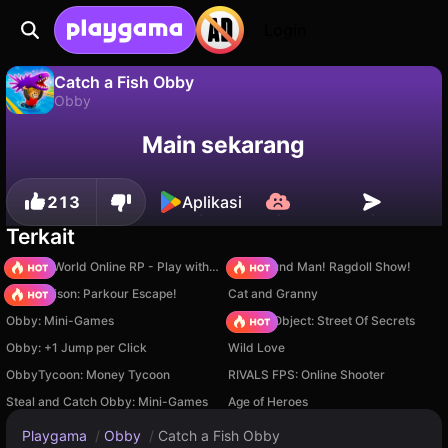
Login
Catch a Fish Obby
Obby
Tidak
Simpan
Simpan progresnya!
Catch a Fish Obby adalah game obby gratis oleh gameVgames. Mainkan online di Playgama.
Main sekarang
213
Aplikasi
Terkait
Sprunki World Online RP - Play with Friends!
Playground Man! Ragdoll Show!
Barry Prison: Parkour Escape!
Cat and Granny
Obby: Mini-Games
Hidden Object: Street Of Secrets
Obby: +1 Jump per Click
Wild Love
ObbyTycoon: Money Tycoon
RIVALS FPS: Online Shooter
Steal and Catch Obby: Mini-Games
Age of Heroes
Playgama
/
Obby
/
Catch a Fish Obby