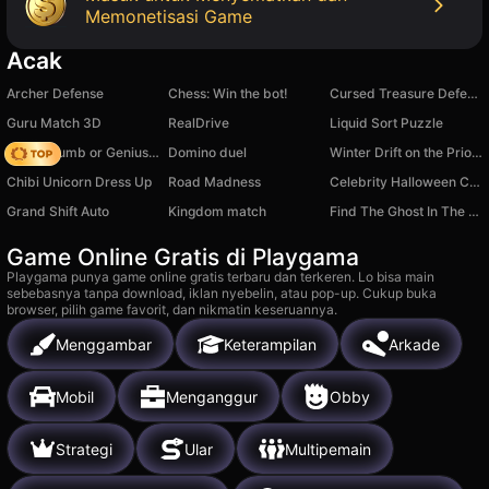
Memonetisasi Game
Acak
Archer Defense
Chess: Win the bot!
Cursed Treasure Defense
Guru Match 3D
RealDrive
Liquid Sort Puzzle
Obby: Dumb or Genius IQ Test
Domino duel
Winter Drift on the Priora
Chibi Unicorn Dress Up
Road Madness
Celebrity Halloween Costumes
Grand Shift Auto
Kingdom match
Find The Ghost In The Photo
Game Online Gratis di Playgama
Playgama punya game online gratis terbaru dan terkeren. Lo bisa main
sebebasnya tanpa download, iklan nyebelin, atau pop-up. Cukup buka
browser, pilih game favorit, dan nikmatin keseruannya.
Menggambar
Keterampilan
Arkade
Mobil
Menganggur
Obby
Strategi
Ular
Multipemain