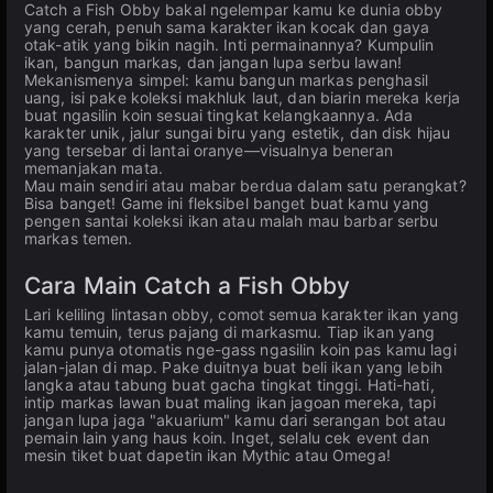
Catch a Fish Obby bakal ngelempar kamu ke dunia obby
yang cerah, penuh sama karakter ikan kocak dan gaya
otak-atik yang bikin nagih. Inti permainannya? Kumpulin
ikan, bangun markas, dan jangan lupa serbu lawan!
Mekanismenya simpel: kamu bangun markas penghasil
uang, isi pake koleksi makhluk laut, dan biarin mereka kerja
buat ngasilin koin sesuai tingkat kelangkaannya. Ada
karakter unik, jalur sungai biru yang estetik, dan disk hijau
yang tersebar di lantai oranye—visualnya beneran
memanjakan mata.
Mau main sendiri atau mabar berdua dalam satu perangkat?
Bisa banget! Game ini fleksibel banget buat kamu yang
pengen santai koleksi ikan atau malah mau barbar serbu
markas temen.
Cara Main Catch a Fish Obby
Lari keliling lintasan obby, comot semua karakter ikan yang
kamu temuin, terus pajang di markasmu. Tiap ikan yang
kamu punya otomatis nge-gass ngasilin koin pas kamu lagi
jalan-jalan di map. Pake duitnya buat beli ikan yang lebih
langka atau tabung buat gacha tingkat tinggi. Hati-hati,
intip markas lawan buat maling ikan jagoan mereka, tapi
jangan lupa jaga "akuarium" kamu dari serangan bot atau
pemain lain yang haus koin. Inget, selalu cek event dan
mesin tiket buat dapetin ikan Mythic atau Omega!