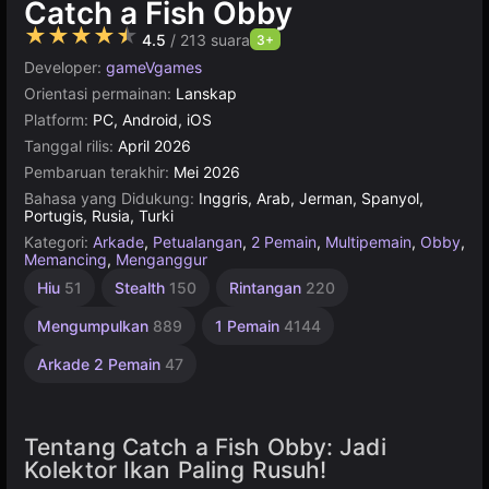
Catch a Fish Obby
★★★★★
4.5
/ 213 suara
3+
Developer:
gameVgames
Orientasi permainan:
Lanskap
Platform:
PC, Android, iOS
Tanggal rilis:
April 2026
Pembaruan terakhir:
Mei 2026
Bahasa yang Didukung:
Inggris, Arab, Jerman, Spanyol,
Portugis, Rusia, Turki
Kategori:
Arkade
,
Petualangan
,
2 Pemain
,
Multipemain
,
Obby
,
Memancing
,
Menganggur
Bertahan
Hewan
Hiu
51
Stealth
150
Rintangan
220
Brainrot
Hidup
91
Italia
Mengumpulkan
889
1 Pemain
4144
122
Arkade 2 Pemain
47
Tentang Catch a Fish Obby: Jadi
Kolektor Ikan Paling Rusuh!