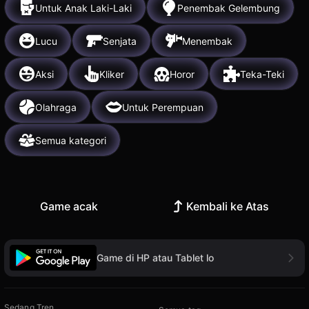
Untuk Anak Laki-Laki
Penembak Gelembung
Lucu
Senjata
Menembak
Aksi
Kliker
Horor
Teka-Teki
Olahraga
Untuk Perempuan
Semua kategori
Game acak
Kembali ke Atas
Game di HP atau Tablet lo
Sedang Tren