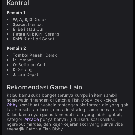
Kontrol
Pemain 1
W, A, S, D
: Gerak
Space
: Lompat
E
: Beli atau Curi
F atau Klik Kiri
: Serang
Shift Kiri
: Lari Cepat
Pemain 2
Tombol Panah
: Gerak
L
: Lompat
O
: Beli atau Curi
K
: Serang
J
: Lari Cepat
Rekomendasi Game Lain
Kalau kamu suka banget serunya kumpulin item sambil
ngelewatin rintangan di Catch a Fish Obby, cek koleksi
Obby
kami buat nyobain tantangan platformer lain yang gak
kalah rusuh, lari-larian, dan adu strategi sama pemain lain.
Kalau kamu nyari game kompetitif lain yang lebih ngebut,
kategori
Arkade
punya banyak judul seru soal koleksi,
ngerebut markas, dan kejar-kejaran skor yang punya vibe
seenerjik Catch a Fish Obby.