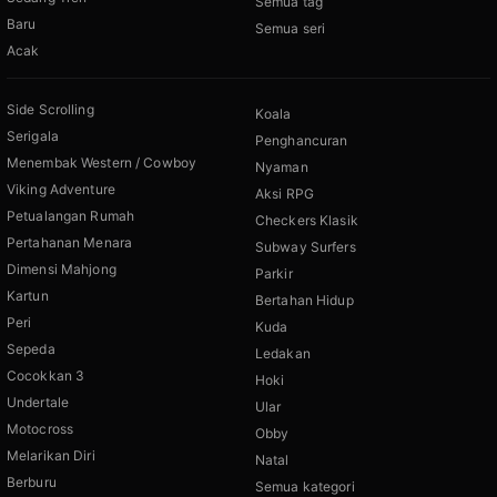
Semua tag
Baru
Semua seri
Acak
Side Scrolling
Koala
Serigala
Penghancuran
Menembak Western / Cowboy
Nyaman
Viking Adventure
Aksi RPG
Petualangan Rumah
Checkers Klasik
Pertahanan Menara
Subway Surfers
Dimensi Mahjong
Parkir
Kartun
Bertahan Hidup
Peri
Kuda
Sepeda
Ledakan
Cocokkan 3
Hoki
Undertale
Ular
Motocross
Obby
Melarikan Diri
Natal
Berburu
Semua kategori