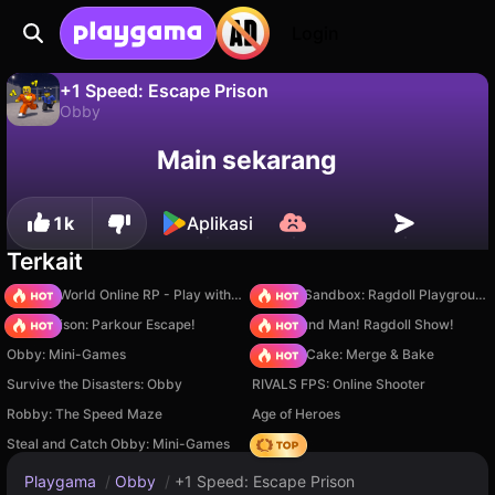
Login
+1 Speed: Escape Prison
Obby
Tidak
Simpan
Simpan progresnya!
+1 Speed: Escape Prison adalah game obby gratis oleh Alexander Grishin. Mainkan online di Playgama.
Main sekarang
1k
Aplikasi
Terkait
Sprunki World Online RP - Play with Friends!
Sprunki Sandbox: Ragdoll Playground Mode
Barry Prison: Parkour Escape!
Playground Man! Ragdoll Show!
Obby: Mini-Games
Piece of Cake: Merge & Bake
Survive the Disasters: Obby
RIVALS FPS: Online Shooter
Robby: The Speed Maze
Age of Heroes
Steal and Catch Obby: Mini-Games
Hedgies
Playgama
/
Obby
/
+1 Speed: Escape Prison