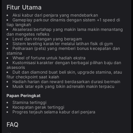
Fitur Utama
Aksi kabur dari penjara yang mendebarkan
Gameplay parkour dinamis dengan sistem +1 speed di
tiap langkah
Akselerasi bertahap yang makin lama makin menantang
dan mengetes refleks
Level dan rintangan yang beragam
Sistem leveling karakter melalui latihan fisik di gym
Peliharaan (pets) yang memberi bonus kecepatan dan
stamina
Wheel of fortune untuk hadiah ekstra
Kustomisasi karakter dengan berbagai pilihan baju dan
aksesoris
Duit dan diamond buat beli skin, upgrade stamina, atau
fitur checkpoint saat kalah
Hadiah harian dan reward berdasarkan durasi bermain
Musik latar epik yang bikin adrenalin makin terpacu
Papan Peringkat
Stamina tertinggi
Kecepatan gerak tertinggi
Progres terjauh selama kabur dari penjara
FAQ