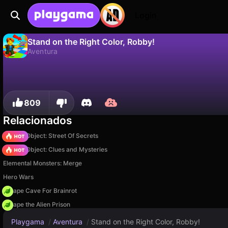
Login
Stand on the Right Color, Robby!
Aventura
No
Guardar
¡Guarda el progreso!
Stand on the Right Color, Robby! es un juego de aventura gratuito de oriken studio. Juégalo en línea en Playgama.
809
Relacionados
Hidden Object: Street Of Secrets
Hidden Object: Clues and Mysteries
Elemental Monsters: Merge
Hero Wars
Escape Cave For Brainrot
Escape the Alien Prison
Playgama
/
Aventura
/
Stand on the Right Color, Robby!