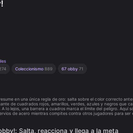
!
les
274
Coleccionismo
889
67 obby
71
resume en una única regla de oro: salta sobre el color correcto ante
gigante de cuadrados rojos, amarillos, verdes, azules y negros que c
o lejos, una barrera a cuadros marca el límite del peligro. Aquí s
nervios de acero mientras compites contra otros jugadores para ser 
bby!: Salta, reacciona y llega a la meta