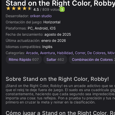
Stand on the Right Color, Robby
★★★★★
4.5
/ 809 votos
3
Desarrollador:
oriken studio
Orientación del juego:
Horizontal
Plataformas:
PC, Android, iOS
Fecha de lanzamiento:
agosto de 2025
Última actualización:
enero de 2026
Idiomas compatibles:
Inglés
Categorías:
Arcade
,
Aventura
,
Habilidad
,
Correr
,
De Colores
,
Móvi
Ritmo Rápido
607
Saltar
462
Combinación de Colores
Sobre Stand on the Right Color, Robby!
¡Stand on the Right Color, Robby! es un arcade adictivo que se 
que el reloj te deje fuera de juego. El suelo es una cuadrícula 
constantemente, haciendo que cada segundo sea impredecible. A l
importa una cosa: tus reflejos. Pon a prueba tu precisión y tus 
primero en cruzar la meta y reinar en la clasificación.
Cómo jugar a Stand on the Right Color, Ro