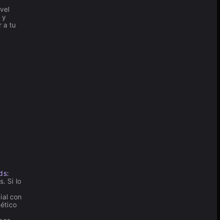
ivel
 y
 a tu
ds:
. Si lo
ial con
ético