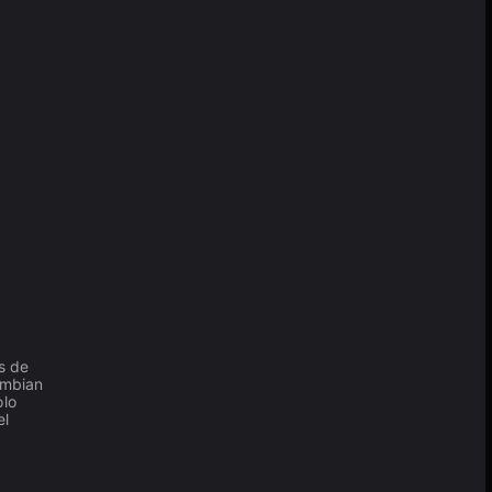
s de
ambian
olo
el