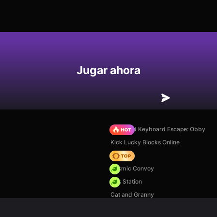
Jugar ahora
+1 Speed Keyboard Escape: Obby
Kick Lucky Blocks Online
Hedgies
Cosmic Convoy
Gas Station
Cat and Granny