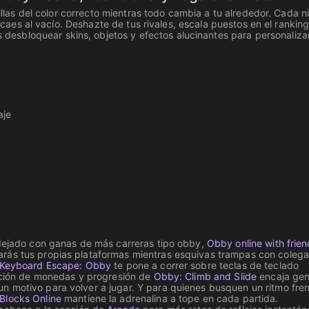
sillas del color correcto mientras todo cambia a tu alrededor. Cada n
e caes al vacío. Deshazte de tus rivales, escala puestos en el ranking
sbloquear skins, objetos y efectos alucinantes para personalizar
aje
 dejado con ganas de más carreras tipo obby,
Obby online with frien
rás tus propias plataformas mientras esquivas trampas con colegas
Keyboard Escape: Obby
te pone a correr sobre teclas de teclado
ección de monedas y progresión de
Obby: Climb and Slide
encaja gen
n motivo para volver a jugar. Y para quienes busquen un ritmo fren
 Blocks Online
mantiene la adrenalina a tope en cada partida.