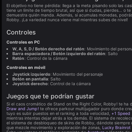
El objetivo no tiene pérdida: llega a la meta pisando solo las ca
tiene un límite de tiempo brutal, así que si dudas, pierdes... o t
demuestra quién manda. Además, si acumulas monedas, podrás de
Robby. ¡La variedad nunca viene mal mientras subes de nivel!
Controles
Controles en PC
W, A, S, D / Botón derecho del ratón
: Movimiento del person
Barra espaciadora / Botón izquierdo del ratón
: Salto
Ratón
: Control de la cámara
Controles en móvil
Joystick izquierdo
: Movimiento del personaje
Botón en pantalla
: Salto
Joystick derecho
: Control de la cámara
Juegos que te podrían gustar
Si el caos cromático de Stand on the Right Color, Robby! te ha
Draw and Jump!
te ofrece parkour multijugador puro donde crea
tuyo es subir puestos en el ranking a toda velocidad,
+1 Speed 
mientras intentas dejar atrás a los demás. El sistema de recol
el sistema de desbloqueo de skins de Robby, dándote siempre u
que mezcle movimiento y exploración de zonas,
Lucky Brainrot