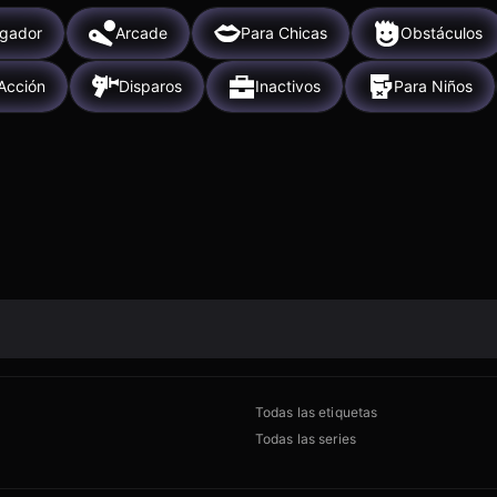
ugador
Arcade
Para Chicas
Obstáculos
Acción
Disparos
Inactivos
Para Niños
Todas las etiquetas
Todas las series