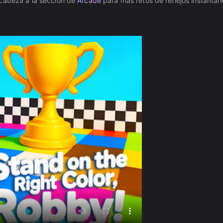
cabeza a la sección de
Arcade
para más retos de reflejos instantán