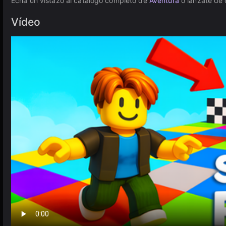
Echa un vistazo al catálogo completo de
Aventura
o lánzate de 
Vídeo