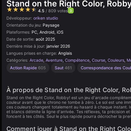
Stand on the Right Color, Robby
★★★★★
4.5
/ 809 votes
3
Développeur:
oriken studio
Orientation du jeu:
Paysage
Plateformes:
PC, Android, iOS
Date de sortie:
août 2025
Dernière mise à jour:
janvier 2026
Langues prises en charge:
Anglais
Catégories:
Arcade
,
Aventure
,
Compétence
,
Course
,
Couleurs
,
Mo
Action Rapide
605
Saut
461
Correspondance des Cou
À propos de Stand on the Right Color, Ro
Stand on the Right Color, Robby! est un jeu d'arcade complètemen
couleur avant que le chrono ne tombe à zéro. Le sol est une imm
ces couleurs changent totalement au hasard à chaque instant. Im
et blancs délimite la ligne d'arrivée. Tes réflexes, ta précision
foncent à tes côtés. Seul le plus rapide pourra décrocher la pr
Comment jouer à Stand on the Right Color, 