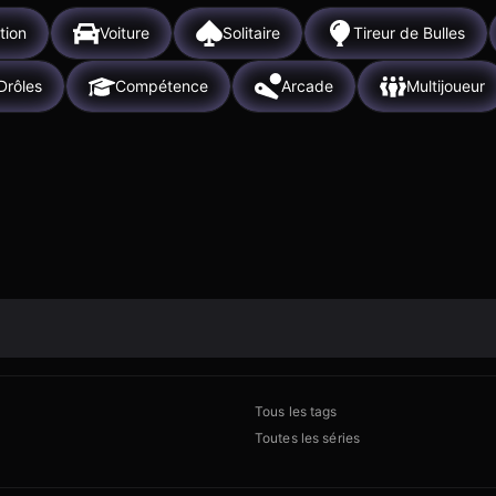
tion
Voiture
Solitaire
Tireur de Bulles
Drôles
Compétence
Arcade
Multijoueur
Tous les tags
Toutes les séries