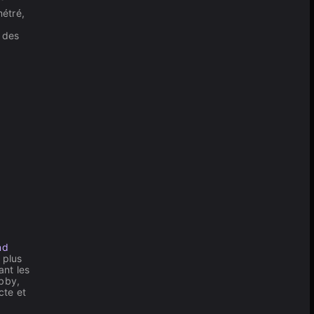
métré,
t des
nd
 plus
ant les
obby,
cte et