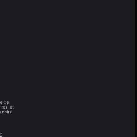
le de
res, et
 noirs
e