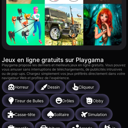
Jeux en ligne gratuits sur Playgama
Playgama propose les derniers et meilleurs jeux en ligne gratuits. Vous pouvez
vous amuser sans interruptions de téléchargements, de publicités intrusives
ou de pop-ups. Chargez simplement vos jeux préférés directement dans votre
navigateur Web et profitez de l'expérience.
Horreur
Dessin
Cliqueur
Tireur de Bulles
Drôles
Obby
Casse-tête
Solitaire
Simulation