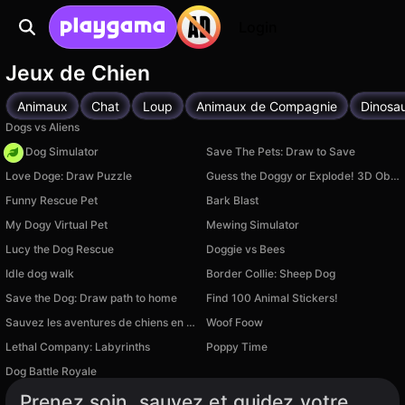
Login
Jeux de Chien
Animaux
Chat
Loup
Animaux de Compagnie
Dinosa
Dogs vs Aliens
Pet Dog Simulator
Save The Pets: Draw to Save
Love Doge: Draw Puzzle
Guess the Doggy or Explode! 3D Obby Dress-Up
Funny Rescue Pet
Bark Blast
My Dogy Virtual Pet
Mewing Simulator
Lucy the Dog Rescue
Doggie vs Bees
Idle dog walk
Border Collie: Sheep Dog
Save the Dog: Draw path to home
Find 100 Animal Stickers!
Sauvez les aventures de chiens en 3D !
Woof Foow
Lethal Company: Labyrinths
Poppy Time
Disponible sur PC
Dog Battle Royale
Disponible sur PC
Prenez soin, sauvez et guidez votre