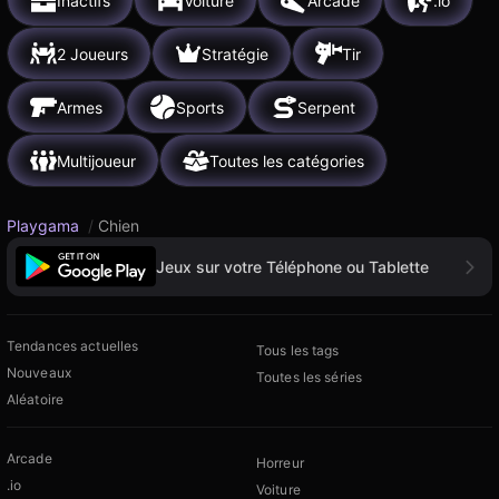
Inactifs
Voiture
Arcade
.io
2 Joueurs
Stratégie
Tir
Armes
Sports
Serpent
Multijoueur
Toutes les catégories
Playgama
/
Chien
Jeux sur votre Téléphone ou Tablette
Tendances actuelles
Tous les tags
Nouveaux
Toutes les séries
Aléatoire
Arcade
Horreur
.io
Voiture