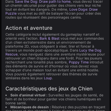
Dans
Save the Dog: Draw path to home
, vous devez tracer
un chemin sécurisé pour guider des chiens vers leur niche
tout en évitant les dangers. De même,
Love Doge: Draw
Puzzle
vous met au défi de balayer l'écran pour créer des
routes qui réunissent des personnages canins.
Action et aventure
Cette catégorie inclut également du gameplay narratif et
orienté vers l'action.
Bark & Blast
vous met aux commandes
d'un chien extraterrestre dans un environnement de
plateforme 2D, vous obligeant à viser, tirer et foncer à
travers un monde post-apocalyptique. Dans
Lucy the Dog
Rescue
, vous naviguez dans une aventure mystérieuse pour
retrouver un chien disparu dans une forêt. Pour les joueurs
recherchant une tonalité plus sombre,
Poppy Time
introduit
des éléments de survie et d'horreur où vous devez vous
échapper d'une maison tout en évitant une entité hostile.
Vous pouvez également retrouver des thèmes de survie
similaires dans les jeux
Loup
.
Caractéristiques des jeux de Chien
Soin d'animal virtuel :
Surveillez les jauges de santé, de
faim et de bonheur pour garder vos chiens numériques en
bonne santé.
Mécaniques de dessin :
Résolvez des puzzles en traçant
des lignes et des chemins à l'aide d'une souris ou d'un écran