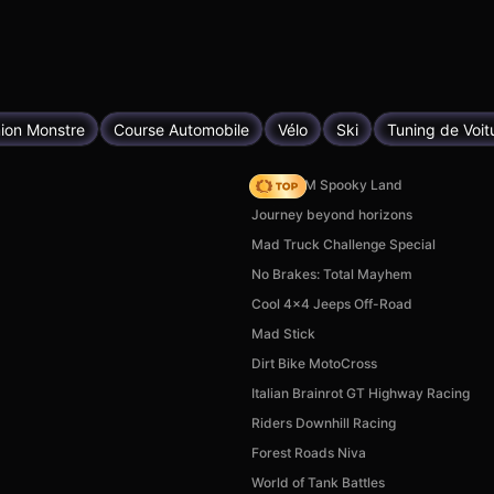
ion Monstre
Course Automobile
Vélo
Ski
Tuning de Voit
Moto X3M Spooky Land
Journey beyond horizons
Mad Truck Challenge Special
No Brakes: Total Mayhem
Cool 4x4 Jeeps Off-Road
Mad Stick
Dirt Bike MotoCross
Italian Brainrot GT Highway Racing
Riders Downhill Racing
Forest Roads Niva
World of Tank Battles