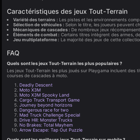
Caractéristiques des jeux Tout-Terrain
Variété des terrains :
Les pistes et les environnements comp
Sélection de véhicules :
Selon le titre, les joueurs peuvent 
Mécaniques de cascades :
De nombreux jeux récompensent le
Éléments de combat :
Certains titres intègrent des armes, 
Jeu multiplateforme :
La majorité des jeux de cette collecti
FAQ
Quels sont les jeux Tout-Terrain les plus populaires ?
Les jeux Tout-Terrain les plus joués sur Playgama incluent des ti
courses de cascades à moto.
Deadly Descent
Moto X3M
Moto X3M Spooky Land
Cargo Truck Transport Game
Journey beyond horizons
Dangerous race for two
Mad Truck Challenge Special
Drive Hill: Monster Trucks
No Brakes: Total Mayhem
Arrow Escape: Tap Out Puzzle
Quels sont les meilleurs jeux Tout-Terrain sur mobile ?