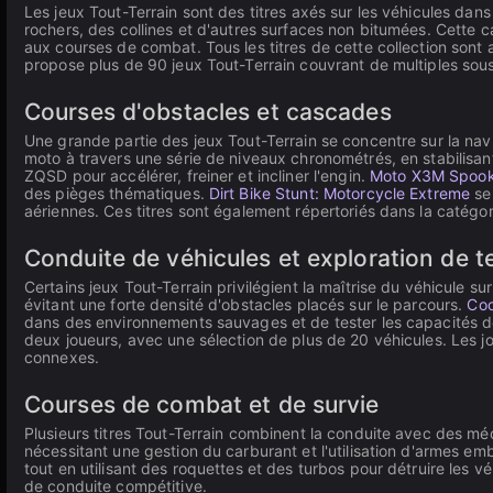
Les jeux Tout-Terrain sont des titres axés sur les véhicules dan
rochers, des collines et d'autres surfaces non bitumées. Cette 
aux courses de combat. Tous les titres de cette collection sont
propose plus de 90 jeux Tout-Terrain couvrant de multiples sou
Courses d'obstacles et cascades
Une grande partie des jeux Tout-Terrain se concentre sur la nav
moto à travers une série de niveaux chronométrés, en stabilisant 
ZQSD pour accélérer, freiner et incliner l'engin.
Moto X3M Spoo
des pièges thématiques.
Dirt Bike Stunt: Motorcycle Extreme
se
aériennes. Ces titres sont également répertoriés dans la catégo
Conduite de véhicules et exploration de te
Certains jeux Tout-Terrain privilégient la maîtrise du véhicule su
évitant une forte densité d'obstacles placés sur le parcours.
Coo
dans des environnements sauvages et de tester les capacités d
deux joueurs, avec une sélection de plus de 20 véhicules. Les 
connexes.
Courses de combat et de survie
Plusieurs titres Tout-Terrain combinent la conduite avec des 
nécessitant une gestion du carburant et l'utilisation d'armes e
tout en utilisant des roquettes et des turbos pour détruire les v
de conduite compétitive.