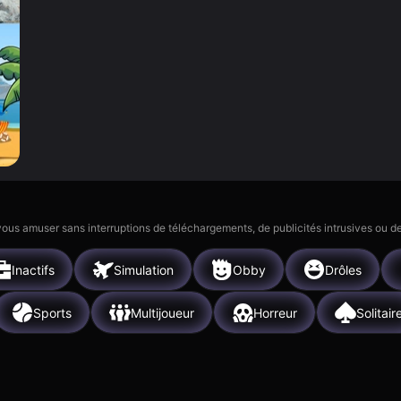
 vous amuser sans interruptions de téléchargements, de publicités intrusives ou
Inactifs
Simulation
Obby
Drôles
Sports
Multijoueur
Horreur
Solitair