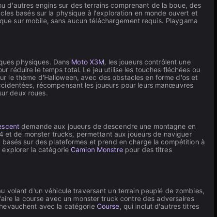
 ou d'autres engins sur des terrains comprenant de la boue, des
cles basés sur la physique à l'exploration en monde ouvert et
ur que sur mobile, sans aucun téléchargement requis. Playgama
isques physiques. Dans
Moto X3M
, les joueurs contrôlent une
r réduire le temps total. Le jeu utilise les touches fléchées ou
r le thème d'Halloween, avec des obstacles en forme d'os et
accidentées, récompensant les joueurs pour leurs manœuvres
sur deux roues.
escent
demande aux joueurs de descendre une montagne en
x4 et de monster trucks, permettant aux joueurs de naviguer
és basés sur des plateformes et prend en charge la compétition à
 explorer la catégorie
Camion Monstre
pour des titres
au volant d'un véhicule traversant un terrain peuplé de zombies,
faire la course avec un monster truck contre des adversaires
e chevauchent avec la catégorie
Course
, qui inclut d'autres titres