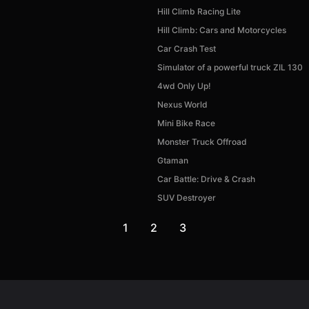
Hill Climb Racing Lite
Hill Climb: Cars and Motorcycles
Car Crash Test
Simulator of a powerful truck ZIL 130
4wd Only Up!
Nexus World
Mini Bike Race
Monster Truck Offroad
Gtaman
Car Battle: Drive & Crash
SUV Destroyer
1
2
3