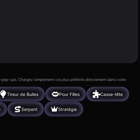
 de pop-ups. Chargez simplement vos jeux préférés directement dans votre
Tireur de Bulles
Pour Filles
Casse-tête
e
Serpent
Stratégie