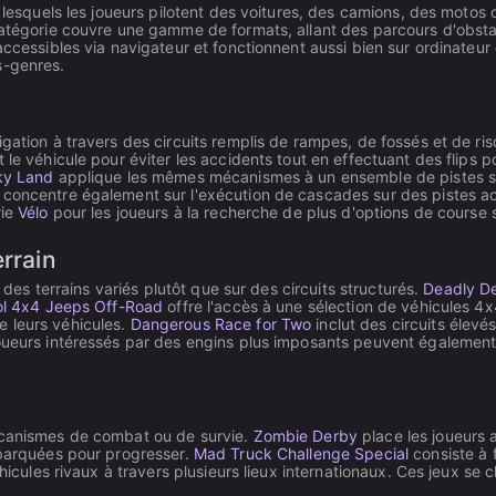
s lesquels les joueurs pilotent des voitures, des camions, des motos
catégorie couvre une gamme de formats, allant des parcours d'obsta
 accessibles via navigateur et fonctionnent aussi bien sur ordinate
s-genres.
igation à travers des circuits remplis de rampes, de fossés et de r
le véhicule pour éviter les accidents tout en effectuant des flips pou
ky Land
applique les mêmes mécanismes à un ensemble de pistes su
 concentre également sur l'exécution de cascades sur des pistes 
rie
Vélo
pour les joueurs à la recherche de plus d'options de course 
rrain
r des terrains variés plutôt que sur des circuits structurés.
Deadly D
l 4x4 Jeeps Off-Road
offre l'accès à une sélection de véhicules 4
e leurs véhicules.
Dangerous Race for Two
inclut des circuits élev
joueurs intéressés par des engins plus imposants peuvent également
mécanismes de combat ou de survie.
Zombie Derby
place les joueurs 
mbarquées pour progresser.
Mad Truck Challenge Special
consiste à 
éhicules rivaux à travers plusieurs lieux internationaux. Ces jeux s