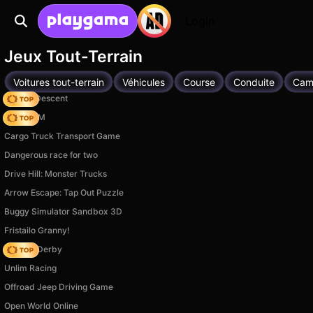
Login
Jeux Tout-Terrain
Voitures tout-terrain
Véhicules
Course
Conduite
Cam
Deadly Descent
Moto X3M
Cargo Truck Transport Game
Dangerous race for two
Drive Hill: Monster Trucks
Arrow Escape: Tap Out Puzzle
Buggy Simulator Sandbox 3D
Fristailo Granny!
Zombie Derby
Unlim Racing
Offroad Jeep Driving Game
Open World Online