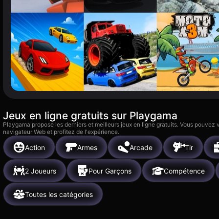
Jeux en ligne gratuits sur Playgama
Playgama propose les derniers et meilleurs jeux en ligne gratuits. Vous pouvez
navigateur Web et profitez de l'expérience.
Action
Armes
Arcade
Tir
2 Joueurs
Pour Garçons
Compétence
Toutes les catégories