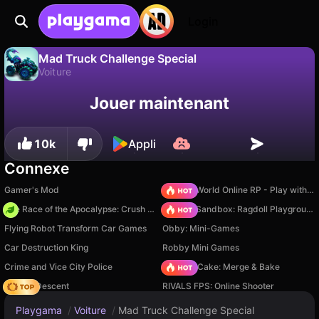
Login
Mad Truck Challenge Special
Voiture
Sauvegardez la
Non
Enregistrer
Jouer maintenant
Mad Truck Challenge Special est un jeu de voiture gratuit par SMOKOKO LTD. Joue-y en ligne sur Playgama.
progression !
10k
Appli
Connexe
Gamer's Mod
Sprunki World Online RP - Play with Friends!
The Race of the Apocalypse: Crush the Zombies!
Sprunki Sandbox: Ragdoll Playground Mode
Flying Robot Transform Car Games
Obby: Mini-Games
Car Destruction King
Robby Mini Games
Crime and Vice City Police
Piece of Cake: Merge & Bake
Deadly Descent
RIVALS FPS: Online Shooter
Playgama
/
Voiture
/
Mad Truck Challenge Special