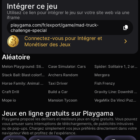
Intégrer ce jeu
Utilisez ce lien pour intégrer le jeu sur votre site web via une
iframe
playgama.com/fr/export/game/mad-truck-
challenge-special
Connectez-vous pour Intégrer et
Monétiser des Jeux
Aléatoire
Melon Playground: Stick Battle
Case Simulator: Cars
Spider: Solitaire 1, 2 or 4 suits for free
Stack Ball: Blast colorful bricks 3d
Archers Random
Mergora
Horse Family: Animal Simulator
Taxi Driver
Fish Frenzy
Craft Drill
Build a Car
Gravity Line: Downhill MTB
Mope io
Mansion Tycoon
VegaMix Da Vinci Puzzles
Jeux en ligne gratuits sur Playgama
Playgama propose les derniers et meilleurs jeux en ligne gratuits. Vous pouvez
vous amuser sans interruptions de téléchargements, de publicités intrusives
ou de pop-ups. Chargez simplement vos jeux préférés directement dans votre
navigateur Web et profitez de l'expérience.