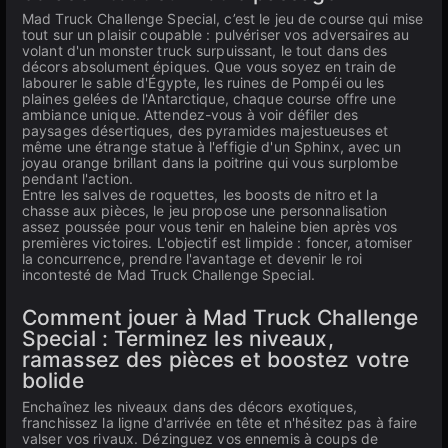
Mad Truck Challenge Special, c’est le jeu de course qui mise
tout sur un plaisir coupable : pulvériser vos adversaires au
volant d'un monster truck surpuissant, le tout dans des
décors absolument épiques. Que vous soyez en train de
labourer le sable d'Égypte, les ruines de Pompéi ou les
plaines gelées de l'Antarctique, chaque course offre une
ambiance unique. Attendez-vous à voir défiler des
paysages désertiques, des pyramides majestueuses et
même une étrange statue à l'effigie d'un Sphinx, avec un
joyau orange brillant dans la poitrine qui vous surplombe
pendant l'action.
Entre les salves de roquettes, les boosts de nitro et la
chasse aux pièces, le jeu propose une personnalisation
assez poussée pour vous tenir en haleine bien après vos
premières victoires. L'objectif est limpide : foncer, atomiser
la concurrence, prendre l'avantage et devenir le roi
incontesté de Mad Truck Challenge Special.
Comment jouer à Mad Truck Challenge
Special : Terminez les niveaux,
ramassez des pièces et boostez votre
bolide
Enchaînez les niveaux dans des décors exotiques,
franchissez la ligne d'arrivée en tête et n'hésitez pas à faire
valser vos rivaux. Dézinguez vos ennemis à coups de