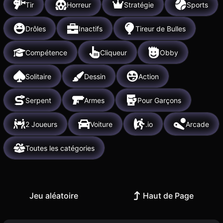
Tir
Horreur
Stratégie
Sports
Drôles
Inactifs
Tireur de Bulles
Compétence
Cliqueur
Obby
Solitaire
Dessin
Action
Serpent
Armes
Pour Garçons
2 Joueurs
Voiture
.io
Arcade
Toutes les catégories
Jeu aléatoire
Haut de Page