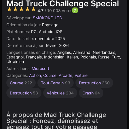
Mad Truck Challenge Special
★★★★★
4.7
/ 10 008 votes
7
Développeur:
SMOKOKO LTD
Orientation du jeu:
Paysage
Plateformes:
PC, Android, iOS
Date de sortie:
novembre 2025
Dernière mise à jour:
février 2026
Langues prises en charge:
Anglais, Allemand, Néerlandais,
Espagnol, Français, Indonésien, Italien, Polonais, Russe, Turc,
Ukrainien
Autres Liens:
Microsoft
Catégories:
Action
,
Course
,
Arcade
,
Voiture
Fusée
Vitesse
Combat
Démolition
Monstertruck
Tuning
Crash
Course
222
Tout-Terrain
93
Destruction
360
49
311
441
de
de
16
17
Voiture
Voiture
Destruction
58
Véhicules
234
Crash
64
491
85
À propos de Mad Truck Challenge
Special : Foncez, démolissez et
écrasez tout sur votre passage