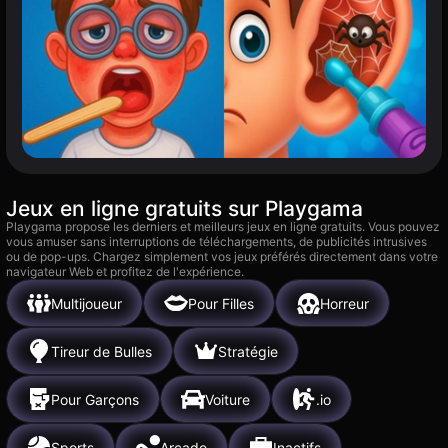
Jeux en ligne gratuits sur Playgama
Playgama propose les derniers et meilleurs jeux en ligne gratuits. Vous pouvez
vous amuser sans interruptions de téléchargements, de publicités intrusives
ou de pop-ups. Chargez simplement vos jeux préférés directement dans votre
navigateur Web et profitez de l'expérience.
Multijoueur
Pour Filles
Horreur
Tireur de Bulles
Stratégie
Pour Garçons
Voiture
.io
Sports
Arcade
Inactifs