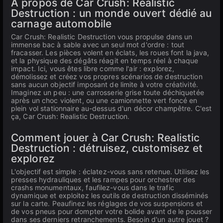
À propos de Car Crush: Realistic
Destruction : un monde ouvert dédié au
carnage automobile
Car Crush: Realistic Destruction vous propulse dans un
immense bac à sable avec un seul mot d'ordre : tout
fracasser. Les pièces volent en éclats, les roues font la java,
et la physique des dégâts réagit en temps réel à chaque
impact. Ici, vous êtes libre comme l'air : explorez,
démolissez et créez vos propres scénarios de destruction
sans aucun objectif imposant de limite à votre créativité.
Imaginez un peu : une carrosserie grise toute déchiquetée
après un choc violent, ou une camionnette vert foncé en
plein vol stationnaire au-dessus d'un décor champêtre. C'est
ça, Car Crush: Realistic Destruction.
Comment jouer à Car Crush: Realistic
Destruction : détruisez, customisez et
explorez
L'objectif est simple : éclatez-vous sans retenue. Utilisez les
presses hydrauliques et les rampes pour orchestrer des
crashs monumentaux, faufilez-vous dans le trafic
dynamique et exploitez les outils de destruction disséminés
sur la carte. Peaufinez les réglages de vos suspensions et
de vos pneus pour dompter votre bolide avant de le pousser
dans ses derniers retranchements. Besoin d'un autre jouet ?