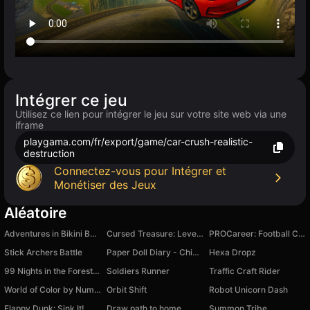
Intégrer ce jeu
Utilisez ce lien pour intégrer le jeu sur votre site web via une
iframe
playgama.com/fr/export/game/car-crush-realistic-
destruction
Connectez-vous pour Intégrer et
Monétiser des Jeux
Aléatoire
Adventures in Bikini Bottom
Cursed Treasure: Level Pack
PROCareer: Football Career Simulator
Stick Archers Battle
Paper Doll Diary - Chibi Dolls
Hexa Dropz
99 Nights in the Forest Horror Craft!
Soldiers Runner
Traffic Craft Rider
World of Color by Numbers
Orbit Shift
Robot Unicorn Dash
Flappy Dunk: Sink It!
Draw path to home
Summon Tribe