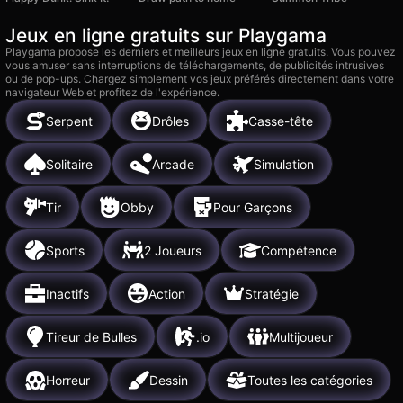
Jeux en ligne gratuits sur Playgama
Playgama propose les derniers et meilleurs jeux en ligne gratuits. Vous pouvez
vous amuser sans interruptions de téléchargements, de publicités intrusives
ou de pop-ups. Chargez simplement vos jeux préférés directement dans votre
navigateur Web et profitez de l'expérience.
Serpent
Drôles
Casse-tête
Solitaire
Arcade
Simulation
Tir
Obby
Pour Garçons
Sports
2 Joueurs
Compétence
Inactifs
Action
Stratégie
Tireur de Bulles
.io
Multijoueur
Horreur
Dessin
Toutes les catégories