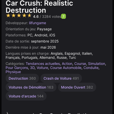
Car Crush: Realistic
Destruction
★★★★★
4.6
/ 3284 votes
7
Développeur:
lilfungame
Orientation du jeu:
Paysage
Plateformes:
PC, Android, iOS
Date de sortie:
septembre 2025
Dernière mise à jour:
mai 2026
Langues prises en charge:
Anglais, Espagnol, Italien,
Français, Portugais, Allemand, Russe, Turc
Catégories:
Tendances actuelles
,
Action
,
Course
,
Simulation
,
Pour Garçons
,
3D
,
Voiture
,
Course Automobile
,
Conduite
,
Physique
Destruction
360
Crash de Voiture
491
Voitures de Démolition
163
Monde Ouvert
382
Voiture d'arcade
144