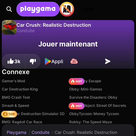
Login
Car Crush: Realistic Destruction
Conduite
Sauvegardez la
Non
Enregistrer
Car Crush: Realistic Destruction est un jeu de conduite gratuit par lilfungame. Joue-y en ligne sur Playgama.
Jouer maintenant
progression !
3k
Appli
Connexe
Gamer's Mod
Your Obby Escape
Car Destruction King
Obby: Mini-Games
BMG Crash Test
Survive the Disasters: Obby
Smash & Speed
Hidden Object: Street Of Secrets
Online Car Destruction Simulator 3D
ObbyTycoon: Money Tycoon
BMG: Ragdoll Car Race
Robby: The Speed Maze
Playgama
/
Conduite
/
Car Crush: Realistic Destruction