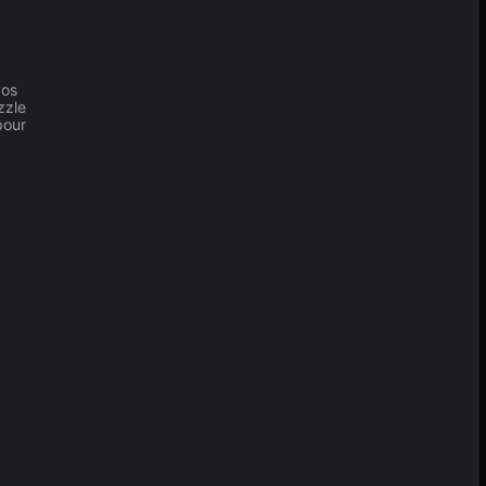
vos
zzle
pour