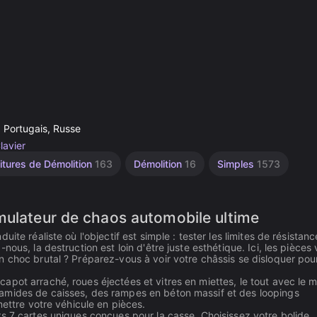
, Portugais, Russe
lavier
itures de Démolition
163
Démolition
16
Simples
1573
mulateur de chaos automobile ultime
te réaliste où l'objectif est simple : tester les limites de résistan
ous, la destruction est loin d'être juste esthétique. Ici, les pièces 
 choc brutal ? Préparez-vous à voir votre châssis se disloquer pou
pot arraché, roues éjectées et vitres en miettes, le tout avec le 
amides de caisses, des rampes en béton massif et des loopings
mettre votre véhicule en pièces.
s 7 cartes uniques conçues pour la casse. Choisissez votre bolide,