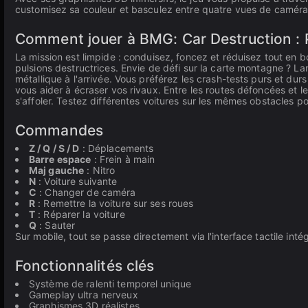
customisez sa couleur et basculez entre quatre vues de caméra
Comment jouer à BMG: Car Destruction : Pi
La mission est limpide : conduisez, foncez et réduisez tout en bou
pulsions destructrices. Envie de défi sur la carte montagne ? La
métallique à l'arrivée. Vous préférez les crash-tests purs et du
vous aider à écraser vos rivaux. Entre les routes défoncées et
s'affoler. Testez différentes voitures sur les mêmes obstacles po
Commandes
Z / Q / S / D
: Déplacements
Barre espace
: Frein à main
Maj gauche
: Nitro
N
: Voiture suivante
C
: Changer de caméra
R
: Remettre la voiture sur ses roues
T
: Réparer la voiture
Q
: Sauter
Sur mobile, tout se passe directement via l'interface tactile inté
Fonctionnalités clés
Système de ralenti temporel unique
Gameplay ultra nerveux
Graphismes 3D réalistes