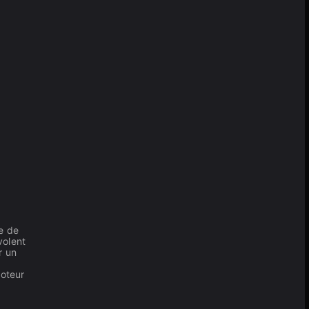
ce de
volent
r un
moteur