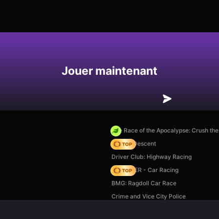
Enregistrer
Jouer maintenant
The Race of the Apocalypse: Crush th
Deadly Descent
Driver Club: Highway Racing
MR RACER - Car Racing
BMG: Ragdoll Car Race
Crime and Vice City Police