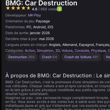
BMG: Car Destruction
★★★★★
4.6
/ 968 votes
3
Développeur:
MK-Play
Orientation du jeu:
Paysage
Plateformes:
PC, Android, iOS
Date de sortie:
janvier 2026
Dernière mise à jour:
mai 2026
Langues prises en charge:
Anglais, Allemand, Espagnol, Français
Catégories:
Action
,
Simulation
,
3D
,
Voiture
,
Conduite
,
Physique
,
C
Destruction
360
Crash
64
Crash de Voiture
491
Vo
À propos de BMG: Car Destruction : Le si
BMG: Car Destruction, c'est la promesse d'une simulation de condui
vos véhicules. Chaque voiture a son propre caractère, et croyez-n
en éclats grâce à une physique modélisée aux petits oignons. Un
résultat hyper satisfaisant.
Imaginez un peu : une carrosserie rouge complètement broyée, ca
en feu. Vous aurez accès à des zones bac à sable avec des pyr
métalliques jaune et gris qui n'attendent que vos exploits pour 
Avec ses graphismes 3D immersifs, le jeu vous propulse à traver