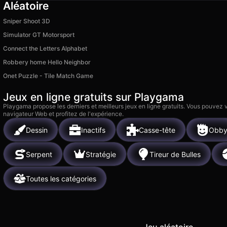
Aléatoire
Sniper Shoot 3D
Simulator GT Motorsport
Connect the Letters Alphabet
Robbery home Hello Neighbor
Onet Puzzle - Tile Match Game
Jeux en ligne gratuits sur Playgama
Playgama propose les derniers et meilleurs jeux en ligne gratuits. Vous pouvez
navigateur Web et profitez de l'expérience.
Dessin
Inactifs
Casse-tête
Obb
Serpent
Stratégie
Tireur de Bulles
Toutes les catégories