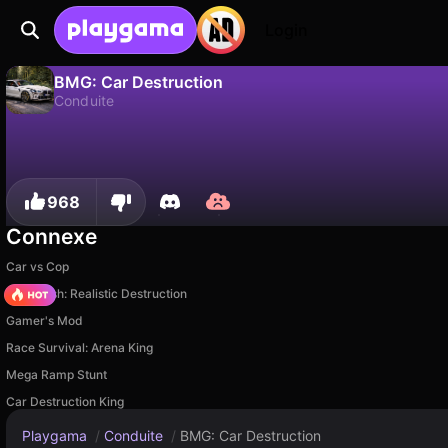
Login
BMG: Car Destruction
Conduite
Non
Sauvegardez la progression !
BMG: Car Destruction est un jeu de conduite gratuit par MK-Play. Joue-y en ligne sur Playgama.
968
Connexe
Car vs Cop
Car Crush: Realistic Destruction
Gamer's Mod
Race Survival: Arena King
Mega Ramp Stunt
Car Destruction King
Playgama
/
Conduite
/
BMG: Car Destruction