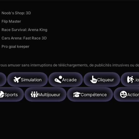
Noob's Shop: 3D
Flip Master
Race Survival: Arena King
Cars Arena: Fast Race 3D
Pro goal keeper
 vous amuser sans interruptions de téléchargements, de publicités intrusives ou
y
Simulation
Arcade
Cliqueur
.io
Sports
Multijoueur
Compétence
Actio