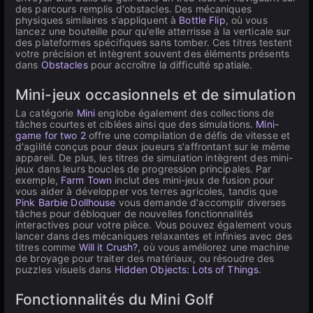
des parcours remplis d'obstacles. Des mécaniques
physiques similaires s'appliquent à
Bottle Flip
, où vous
lancez une bouteille pour qu'elle atterrisse à la verticale sur
des plateformes spécifiques sans tomber. Ces titres testent
votre précision et intègrent souvent des éléments présents
dans
Obstacles
pour accroître la difficulté spatiale.
Mini-jeux occasionnels et de simulation
La catégorie
Mini
englobe également des collections de
tâches courtes et ciblées ainsi que des simulations.
Mini-
game for two 2
offre une compilation de défis de vitesse et
d'agilité conçus pour deux joueurs s'affrontant sur le même
appareil. De plus, les titres de simulation intègrent des mini-
jeux dans leurs boucles de progression principales. Par
exemple,
Farm Town
inclut des mini-jeux de fusion pour
vous aider à développer vos terres agricoles, tandis que
Pink Barbie Dollhouse
vous demande d'accomplir diverses
tâches pour débloquer de nouvelles fonctionnalités
interactives pour votre pièce. Vous pouvez également vous
lancer dans des mécaniques relaxantes et infinies avec des
titres comme
Will it Crush?
, où vous améliorez une machine
de broyage pour traiter des matériaux, ou résoudre des
puzzles visuels dans
Hidden Objects: Lots of Things
.
Fonctionnalités du Mini Golf