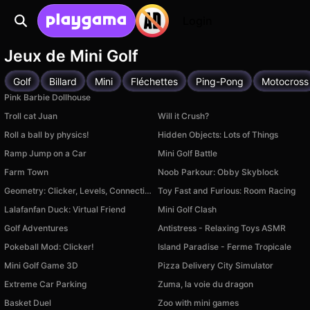
Login
Jeux de Mini Golf
Golf
Billard
Mini
Fléchettes
Ping-Pong
Motocross
Pink Barbie Dollhouse
Troll cat Juan
Will it Crush?
Roll a ball by physics!
Hidden Objects: Lots of Things
Ramp Jump on a Car
Mini Golf Battle
Farm Town
Noob Parkour: Obby Skyblock
Geometry: Clicker, Levels, Connection
Toy Fast and Furious: Room Racing
Lalafanfan Duck: Virtual Friend
Mini Golf Clash
Golf Adventures
Antistress - Relaxing Toys ASMR
Pokeball Mod: Clicker!
Island Paradise - Ferme Tropicale
Mini Golf Game 3D
Pizza Delivery City Simulator
Extreme Car Parking
Zuma, la voie du dragon
Basket Duel
Zoo with mini games