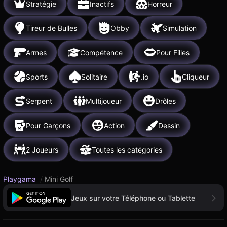
Stratégie
Inactifs
Horreur
Tireur de Bulles
Obby
Simulation
Armes
Compétence
Pour Filles
Sports
Solitaire
.io
Cliqueur
Serpent
Multijoueur
Drôles
Pour Garçons
Action
Dessin
2 Joueurs
Toutes les catégories
Playgama
/
Mini Golf
Jeux sur votre Téléphone ou Tablette