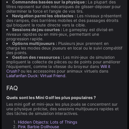
Commandes basées sur la physique :
La plupart des
titres reposent sur des mécaniques de glisser-déposer pour
déterminer la force et l'angle de vos tirs.
Navigation parmi les obstacles :
Les niveaux présentent
des rampes, des barrières mobiles et des passages étroits
qui bloquent la route directe vers la cible.
Sessions de jeu courtes :
Le gameplay est divisé en
niveaux rapides ou en mini-jeux, permettant une
progression rapide.
Options multijoueurs :
Plusieurs jeux prennent en
charge les modes deux joueurs en local ou le suivi compétitif
des points.
Gestion des ressources :
Les mini-jeux de simulation
impliquent la collecte de pièces ou de points pour améliorer
l'équipement, comme la vitesse du broyeur dans
Will it
Crush?
ou les accessoires pour animaux virtuels dans
Lalafanfan Duck: Virtual Friend
.
FAQ
Quels sont les Mini Golf les plus populaires ?
Les mini golf et mini-jeux les plus joués se concentrent sur
une physique précise, des sessions multijoueurs rapides et
des tâches de simulation interactives.
Hidden Objects: Lots of Things
Pink Barbie Dollhouse