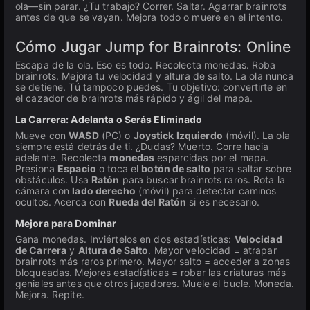
ola—sin parar. ¿Tu trabajo? Correr. Saltar. Agarrar brainrots
antes de que se vayan. Mejora todo o muere en el intento.
Cómo Jugar Jump for Brainrots: Online
Escapa de la ola. Eso es todo. Recolecta monedas. Roba
brainrots. Mejora tu velocidad y altura de salto. La ola nunca
se detiene. Tú tampoco puedes. Tu objetivo: convertirte en
el cazador de brainrots más rápido y ágil del mapa.
La Carrera: Adelanta o Serás Eliminado
Mueve con
WASD
(PC) o
Joystick Izquierdo
(móvil). La ola
siempre está detrás de ti. ¿Dudas? Muerto. Corre hacia
adelante. Recolecta
monedas
esparcidas por el mapa.
Presiona
Espacio
o toca el
botón de salto
para saltar sobre
obstáculos. Usa
Ratón
para buscar brainrots raros. Rota la
cámara con
lado derecho
(móvil) para detectar caminos
ocultos. Acerca con
Rueda del Ratón
si es necesario.
Mejora para Dominar
Gana monedas. Inviértelos en dos estadísticas:
Velocidad
de Carrera
y
Altura de Salto
. Mayor velocidad = atrapar
brainrots más raros primero. Mayor salto = acceder a zonas
bloqueadas. Mejores estadísticas = robar las criaturas más
geniales antes que otros jugadores. Muele el bucle. Moneda.
Mejora. Repite.