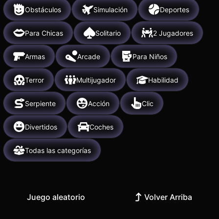
Obstáculos
Simulación
Deportes
Para Chicas
Solitario
2 Jugadores
Armas
Arcade
Para Niños
Terror
Multijugador
Habilidad
Serpiente
Acción
Clic
Divertidos
Coches
Todas las categorías
Juego aleatorio
Volver Arriba