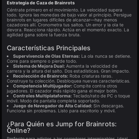
Estrategia de Caza de Brainrots
Céntrate primero en el movimiento. La velocidad supera
todo. Ignora las monedas de bajo valor al principio. Persigue
brainrots en lugares difíciles de alcanzar—hay menos
cazadores allí. Cronometra tus saltos. Un error y la ola te
devora. Reacciona rápido. Actúa en el momento exacto. La
agilidad gana sobre la fuerza bruta.
Características Principales
Supervivencia de Olas Eternas:
La ola nunca se detiene.
Corre para siempre o pierde todo.
Sistema de Mejora Dual:
Aumenta la velocidad de
carrera y la altura del salto. Dos estadísticas. Gran impacto.
Recolección de Brainrots:
Roba criaturas raras.
Construye tu colección. Desbloquea nuevas características.
Competencia Multijugador:
Compite contra otros
jugadores. El cazador más rápido gana el mejor botín.
Controles Multiplataforma:
Teclado/rato de PC o toque
móvil. Modo de pantalla completa soportado.
Juego de Navegador de Alta Calidad:
Sin descargas.
Funciona sin problemas. Listo para escritorio y móvil.
¿Para Quién es Jump for Brainrots:
Online?
Perfecto para adictos a los corredores interminables. Ideal