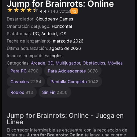
Jump for Brainrots: Online
★★★★★
4.4
/ 146 votos
12
Desarrollador:
Cloudberry Games
Orientación del juego:
Horizontal
Plataformas:
PC, Android, iOS
Fecha de lanzamiento:
marzo de 2026
Última actualización:
agosto de 2026
Idiomas compatibles:
Inglés
Categorías:
Arcade
,
3D
,
Multijugador
,
Obstáculos
,
Móviles
Saltar
Escritorio
Browser
Alta
Para PC
4790
Para Adolescentes
3078
Calidad
461
5030
5172
3574
Casuales
2284
Pantalla Completa
1042
Roblox
813
Sin Fin
2850
Jump for Brainrots: Online - Juega en
Línea
El corredor interminable se encuentra con la recolección de
criaturas.
Jump for Brainrots: Online
te lanza una enorme