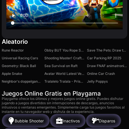
Aleatorio
Rune Reactor
Obby BUT You Rope Swing!
Save The Pets: Draw to Save
Universal Racing Cars
Shooting Master! Craft the Gun!
Car Parking RP 2025
Geometry: Black Ball
Sea Survival on Raft
Draw FNAF animatronics!
Apple Snake
Avatar World Latest Version
Online Car Crash
Neighbor's doppelganger
Tralalelo Tralala - Prison Break
Jelly Poppys
Juegos Online Gratis en Playgama
Playgama ofrece los últimos y mejores juegos online gratis. Puedes disfrutar
jugando a juegos divertidos sin interrupciones de descargas, anuncios
intrusivos o ventanas emergentes. Simplemente carga tus juegos favoritos al
instante en tu navegador web y disfruta de la experiencia.
Bubble Shooter
Inactivos
Disparos