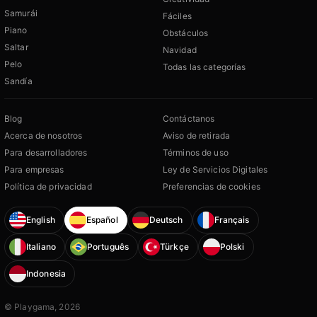
Samurái
Fáciles
Piano
Obstáculos
Saltar
Navidad
Pelo
Todas las categorías
Sandía
Blog
Contáctanos
Acerca de nosotros
Aviso de retirada
Para desarrolladores
Términos de uso
Para empresas
Ley de Servicios Digitales
Política de privacidad
Preferencias de cookies
English
Español
Deutsch
Français
Italiano
Português
Türkçe
Polski
Indonesia
© Playgama, 2026