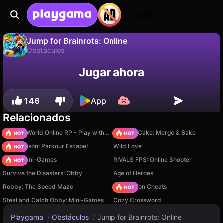
Login
Jump for Brainrots: Online
Obstáculos
No
Guardar
¡Guarda el progreso!
Jump for Brainrots: Online es un juego de obstáculos gratuito de Cloudberry Games. Juégalo en línea en Playgama.
Jugar ahora
146
App
Relacionados
Sprunki World Online RP - Play with Friends!
Piece of Cake: Merge & Bake
Barry Prison: Parkour Escape!
Wild Love
Obby: Mini-Games
RIVALS FPS: Online Shooter
Survive the Disasters: Obby
Age of Heroes
Robby: The Speed Maze
PVZ Fusion Cheats
Steal and Catch Obby: Mini-Games
Cozy Crossword
Playgama
/
Obstáculos
/
Jump for Brainrots: Online