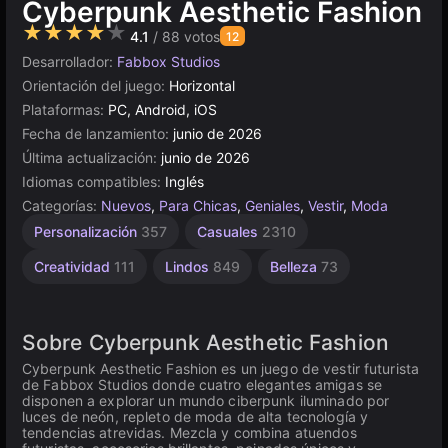
Cyberpunk Aesthetic Fashion
★★★★★
4.1
/ 88 votos
12
Desarrollador:
Fabbox Studios
Orientación del juego:
Horizontal
Plataformas:
PC, Android, iOS
Fecha de lanzamiento:
junio de 2026
Última actualización:
junio de 2026
Idiomas compatibles:
Inglés
Categorías:
Nuevos
,
Para Chicas
,
Geniales
,
Vestir
,
Moda
Personalización
357
Casuales
2310
Creatividad
111
Lindos
849
Belleza
73
Sobre Cyberpunk Aesthetic Fashion
Cyberpunk Aesthetic Fashion es un juego de vestir futurista
de Fabbox Studios donde cuatro elegantes amigas se
disponen a explorar un mundo ciberpunk iluminado por
luces de neón, repleto de moda de alta tecnología y
tendencias atrevidas. Mezcla y combina atuendos