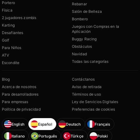
Portero
Rebanar
Física
Salón de Belleza
2 jugadores zombis
Bombero
Karting
Juegos con Compras en la
Aplicación
Desafiantes
Buggy Racing
Golf
Obstáculos
Para Niños
Navidad
ATV
Todas las categorías
Escondite
Blog
Contáctanos
Acerca de nosotros
Aviso de retirada
Para desarrolladores
Términos de uso
Para empresas
Ley de Servicios Digitales
Política de privacidad
Preferencias de cookies
English
Español
Deutsch
Français
Italiano
Português
Türkçe
Polski