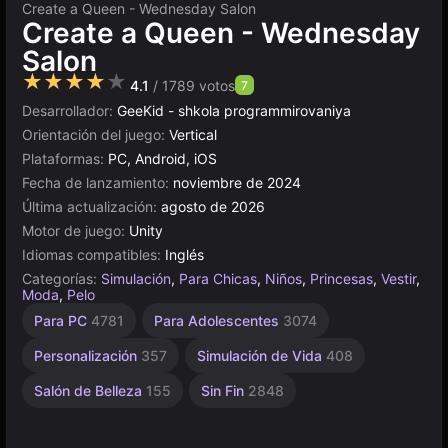
Create a Queen - Wednesday Salon
Create a Queen - Wednesday
Salon
★★★★★
4.1
/ 1789 votos
7
Desarrollador:
GeeKid - shkola programmirovaniya
Orientación del juego:
Vertical
Plataformas:
PC, Android, iOS
Fecha de lanzamiento:
noviembre de 2024
Última actualización:
agosto de 2026
Motor de juego:
Unity
Idiomas compatibles:
Inglés
Categorías:
Simulación
,
Para Chicas
,
Niños
,
Princesas
,
Vestir
,
Moda
,
Pelo
Lindos
Escritorio
Indie
Construcción
Rusos
Sencillos
Browser
Unity
Mundos
Para
Alta
De 1
Para PC
4781
Para Adolescentes
3074
Jugador
1218
Calidad
Niños
Virtuales
1796
849
en
5021
1573
5171
638
1480
línea
3569
4146
197
Personalización
357
Simulación de Vida
408
3174
Salón de Belleza
155
Sin Fin
2848