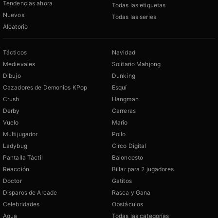
Tendencias ahora
Todas las etiquetas
Nuevos
Todas las series
Aleatorio
Tácticos
Navidad
Medievales
Solitario Mahjong
Dibujo
Dunking
Cazadores de Demonios KPop
Esquí
Crush
Hangman
Derby
Carreras
Vuelo
Mario
Multijugador
Pollo
Ladybug
Circo Digital
Pantalla Táctil
Baloncesto
Reacción
Billar para 2 jugadores
Doctor
Gatitos
Disparos de Arcade
Rasca y Gana
Celebridades
Obstáculos
Agua
Todas las categorías