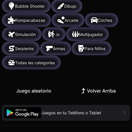
Bubble Shooter
Dibujo
Rompecabezas
Arcade
Coches
Simulación
.io
Multijugador
Serpiente
Armas
Para Niños
Todas las categorías
Juego aleatorio
Volver Arriba
Juegos en tu Teléfono o Tablet