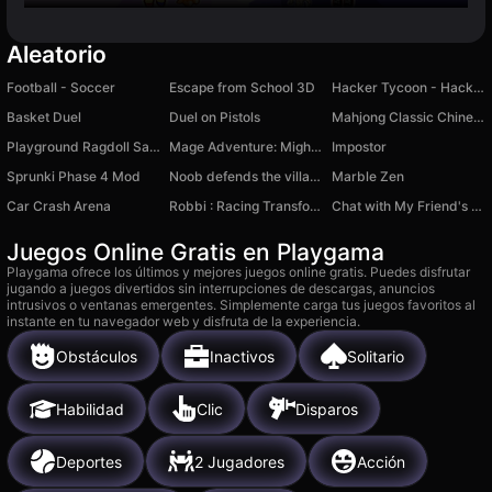
Aleatorio
Football - Soccer
Escape from School 3D
Hacker Tycoon - Hacker Simulator
Basket Duel
Duel on Pistols
Mahjong Classic Chinese
Playground Ragdoll Sandbox
Mage Adventure: Mighty Raid
Impostor
Sprunki Phase 4 Mod
Noob defends the village
Marble Zen
Car Crash Arena
Robbi : Racing Transformation
Chat with My Friend's Brother
Juegos Online Gratis en Playgama
Playgama ofrece los últimos y mejores juegos online gratis. Puedes disfrutar
jugando a juegos divertidos sin interrupciones de descargas, anuncios
intrusivos o ventanas emergentes. Simplemente carga tus juegos favoritos al
instante en tu navegador web y disfruta de la experiencia.
Obstáculos
Inactivos
Solitario
Habilidad
Clic
Disparos
Deportes
2 Jugadores
Acción