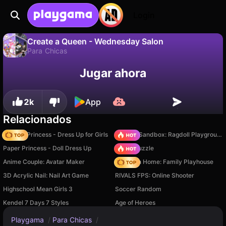
Login
Create a Queen - Wednesday Salon
Para Chicas
No
Guardar
¡Guarda el progreso!
Jugar ahora
Create a Queen - Wednesday Salon es un juego de para chicas gratuito de GeeKid - shkola programmirovaniya. Juégalo en línea en Playgama.
2k
App
Relacionados
Fashion Princess - Dress Up for Girls
Sprunki Sandbox: Ragdoll Playground Mode
Paper Princess - Doll Dress Up
Arrow Puzzle
Anime Couple: Avatar Maker
My Town Home: Family Playhouse
3D Acrylic Nail: Nail Art Game
RIVALS FPS: Online Shooter
Highschool Mean Girls 3
Soccer Random
Kendel 7 Days 7 Styles
Age of Heroes
Playgama
/
Para Chicas
/