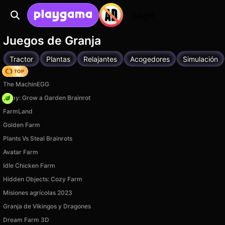
Login
Juegos de Granja
Tractor
Plantas
Relajantes
Acogedores
Simulación
Hedgies
The MachinEGG
Obby: Grow a Garden Brainrot
FarmLand
Golden Farm
Plants Vs Steal Brainrots
Avatar Farm
Idle Chicken Farm
Hidden Objects: Cozy Farm
Misiones agrícolas 2023
Granja de Vikingos y Dragones
Dream Farm 3D