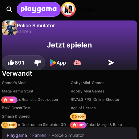
Login
Police Simulator
Fahren
Fortschritt
Nein
Speichern
Police Simulator ist ein kostenloses fahren-Spiel von alexkab. Spiel es online auf Playgama.
Jetzt spielen
speichern!
891
App
Verwandt
Gamer's Mod
Obby: Mini-Games
Mega Ramp Stunt
Robby Mini Games
Car Crush: Realistic Destruction
RIVALS FPS: Online Shooter
BMG Crash Test
Age of Heroes
Smash & Speed
Hedgies
Online Car Destruction Simulator 3D
Piece of Cake: Merge & Bake
Playgama
/
Fahren
/
Police Simulator