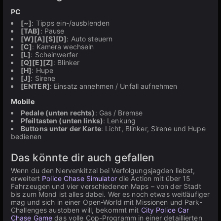
PC
[~]
: Tipps ein-/ausblenden
[TAB]
: Pause
[W][A][S][D]
: Auto steuern
[C]
: Kamera wechseln
[L]
: Scheinwerfer
[Q][E][Z]
: Blinker
[H]
: Hupe
[J]
: Sirene
[ENTER]
: Einsatz annehmen / Unfall aufnehmen
Mobile
Pedale (unten rechts)
: Gas / Bremse
Pfeiltasten (unten links)
: Lenkung
Buttons unter der Karte
: Licht, Blinker, Sirene und Hupe
bedienen
Das könnte dir auch gefallen
Wenn du den Nervenkitzel bei Verfolgungsjagden liebst,
erweitert
Police Chase Simulator
die Action mit über 15
Fahrzeugen und vier verschiedenen Maps – von der Stadt
bis zum Mond ist alles dabei. Wer es noch etwas weitläufiger
mag und sich in einer Open-World mit Missionen und Park-
Challenges austoben will, bekommt mit
City Police Car
Chase Game
das volle Cop-Programm in einer detaillierten