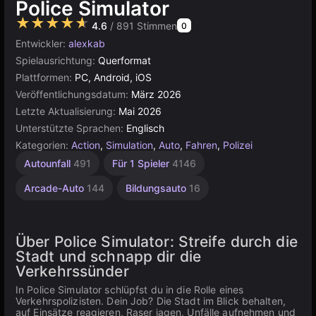
Police Simulator
★★★★★
4.6
/ 891 Stimmen
0
Entwickler:
alexkab
Spielausrichtung:
Querformat
Plattformen:
PC, Android, iOS
Veröffentlichungsdatum:
März 2026
Letzte Aktualisierung:
Mai 2026
Unterstützte Sprachen:
Englisch
Kategorien:
Action
,
Simulation
,
Auto
,
Fahren
,
Polizei
Autounfall
491
Für 1 Spieler
4146
Arcade-Auto
144
Bildungsauto
16
Über Police Simulator: Streife durch die
Stadt und schnapp dir die
Verkehrssünder
In Police Simulator schlüpfst du in die Rolle eines
Verkehrspolizisten. Dein Job? Die Stadt im Blick behalten,
auf Einsätze reagieren, Raser jagen, Unfälle aufnehmen und