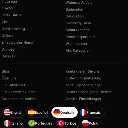
Flugzeug
Wütende Action
Traktor
Badminton
Unity Online
Dekoration
Ziel
Geometry Dash
Gehirntraining
Schurkenhafte
Geister
Hindernisparcours
Einzelspieler Horror
Weihnachten
Dungeon
Alle Kategorien
Detektiv
Blog
Kontaktieren Sie uns
Über uns
Entfernungsmitteilung
Für Entwickler
Nutzungsbedingungen
Für Geschäftskunden
Gesetz über digitale Dienste
Datenschutzrichtlinie
Cookie-Einstellungen
English
Español
Deutsch
Français
Italiano
Português
Türkçe
Polski