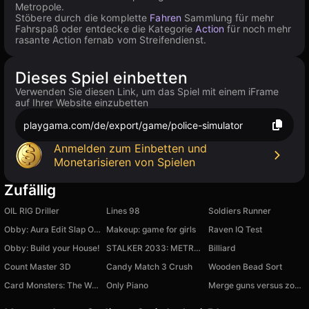
Metropole.
Stöbere durch die komplette
Fahren
Sammlung für mehr
Fahrspaß oder entdecke die Kategorie
Action
für noch mehr
rasante Action fernab vom Streifendienst.
Dieses Spiel einbetten
Verwenden Sie diesen Link, um das Spiel mit einem iFrame
auf Ihrer Website einzubetten
playgama.com/de/export/game/police-simulator
Anmelden zum Einbetten und
Monetarisieren von Spielen
Zufällig
OIL RIG Driller
Lines 98
Soldiers Runner
Obby: Aura Edit Slap Online
Makeup: game for girls
Raven IQ Test
Obby: Build your House!
STALKER 2033: METRO Zombies
Billiard
Count Master 3D
Candy Match 3 Crush
Wooden Bead Sort
Card Monsters: The War of Evolutions
Only Piano
Merge guns versus zombies