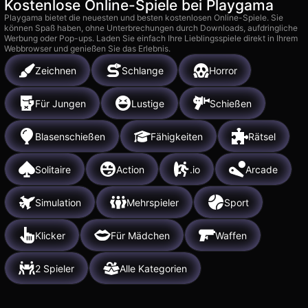
Kostenlose Online-Spiele bei Playgama
Playgama bietet die neuesten und besten kostenlosen Online-Spiele. Sie
können Spaß haben, ohne Unterbrechungen durch Downloads, aufdringliche
Werbung oder Pop-ups. Laden Sie einfach Ihre Lieblingsspiele direkt in Ihrem
Webbrowser und genießen Sie das Erlebnis.
Zeichnen
Schlange
Horror
Für Jungen
Lustige
Schießen
Blasenschießen
Fähigkeiten
Rätsel
Solitaire
Action
.io
Arcade
Simulation
Mehrspieler
Sport
Klicker
Für Mädchen
Waffen
2 Spieler
Alle Kategorien