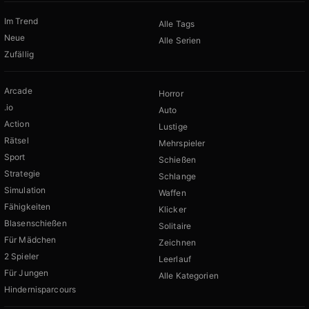
Im Trend
Alle Tags
Neue
Alle Serien
Zufällig
Arcade
Horror
.io
Auto
Action
Lustige
Rätsel
Mehrspieler
Sport
Schießen
Strategie
Schlange
Simulation
Waffen
Fähigkeiten
Klicker
Blasenschießen
Solitaire
Für Mädchen
Zeichnen
2 Spieler
Leerlauf
Für Jungen
Alle Kategorien
Hindernisparcours