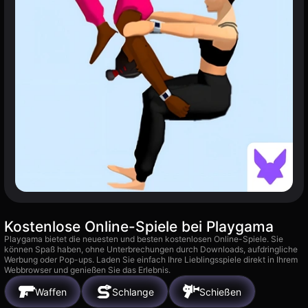
Kostenlose Online-Spiele bei Playgama
Playgama bietet die neuesten und besten kostenlosen Online-Spiele. Sie
können Spaß haben, ohne Unterbrechungen durch Downloads, aufdringliche
Werbung oder Pop-ups. Laden Sie einfach Ihre Lieblingsspiele direkt in Ihrem
Webbrowser und genießen Sie das Erlebnis.
Waffen
Schlange
Schießen