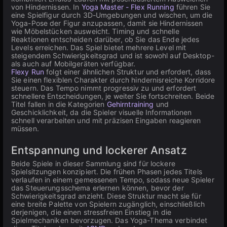
von Hindernissen. In
Yoga Master - Flex Running
führen Sie
eine Spielfigur durch 3D-Umgebungen und wischen, um die
Yoga-Pose der Figur anzupassen, damit sie Hindernissen
wie Möbelstücken ausweicht. Timing und schnelle
Reaktionen entscheiden darüber, ob Sie das Ende jedes
Levels erreichen. Das Spiel bietet mehrere Level mit
steigendem Schwierigkeitsgrad und ist sowohl auf Desktop-
als auch auf Mobilgeräten verfügbar.
Flexy Run
folgt einer ähnlichen Struktur und erfordert, dass
Sie einen flexiblen Charakter durch hindernisreiche Korridore
steuern. Das Tempo nimmt progressiv zu und erfordert
schnellere Entscheidungen, je weiter Sie fortschreiten. Beide
Titel fallen in die Kategorien
Gehirntraining
und
Geschicklichkeit, da die Spieler visuelle Informationen
schnell verarbeiten und mit präzisen Eingaben reagieren
müssen.
Entspannung und lockerer Ansatz
Beide Spiele in dieser Sammlung sind für lockere
Spielsitzungen konzipiert. Die frühen Phasen jedes Titels
verlaufen in einem gemessenen Tempo, sodass neue Spieler
das Steuerungsschema erlernen können, bevor der
Schwierigkeitsgrad anzieht. Diese Struktur macht sie für
eine breite Palette von Spielern zugänglich, einschließlich
derjenigen, die einen stressfreien Einstieg in die
Spielmechaniken bevorzugen. Das Yoga-Thema verbindet