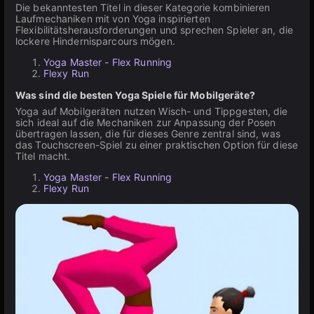
Die bekanntesten Titel in dieser Kategorie kombinieren
Laufmechaniken mit von Yoga inspirierten
Flexibilitätsherausforderungen und sprechen Spieler an, die
lockere Hindernisparcours mögen.
Yoga Master - Flex Running
Flexy Run
Was sind die besten Yoga Spiele für Mobilgeräte?
Yoga auf Mobilgeräten nutzen Wisch- und Tippgesten, die
sich ideal auf die Mechaniken zur Anpassung der Posen
übertragen lassen, die für dieses Genre zentral sind, was
das Touchscreen-Spiel zu einer praktischen Option für diese
Titel macht.
Yoga Master - Flex Running
Flexy Run