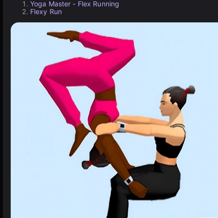
Yoga Master - Flex Running
Flexy Run