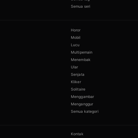
Semua seri
Horor
Mobil
Lucu
Multipemain
Menembak
Ular
Senjata
Kliker
Solitaire
Menggambar
Menganggur
Semua kategori
Kontak