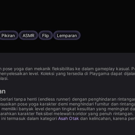
Pikiran
ASMR
Flip
Lemparan
pose yoga dan mekanik fleksibilitas ke dalam gameplay kasual. 
enyelesaikan level. Koleksi yang tersedia di Playgama dapat dija
lasi.
an
erlari tanpa henti (endless runner) dengan penghindaran rintanga
suaikan pose yoga karakter demi menghindari furnitur dan rintan
i memiliki banyak level dengan tingkat kesulitan yang meningkat da
rahkan karakter fleksibel melewati koridor yang penuh rintangan
 ini termasuk dalam kategori
Asah Otak
dan kelincahan, karena pe