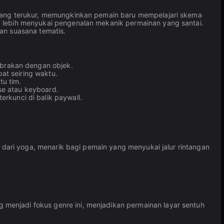
n yang terukur, memungkinkan pemain baru mempelajari skema
g lebih menyukai pengenalan mekanik permainan yang santai.
dan suasana tematis.
abrakan dengan objek.
at seiring waktu.
tu tim.
se atau keyboard.
kunci di balik paywall.
i dari yoga, menarik bagi pemain yang menyukai jalur rintangan
menjadi fokus genre ini, menjadikan permainan layar sentuh