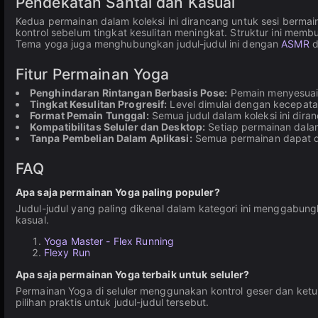
Pendekatan Santai dan Kasual
Kedua permainan dalam koleksi ini dirancang untuk sesi berma
kontrol sebelum tingkat kesulitan meningkat. Struktur ini me
Tema yoga juga menghubungkan judul-judul ini dengan
ASMR
d
Fitur Permainan Yoga
Penghindaran Rintangan Berbasis Pose:
Pemain menyesuaik
Tingkat Kesulitan Progresif:
Level dimulai dengan kecepatan
Format Pemain Tunggal:
Semua judul dalam koleksi ini dira
Kompatibilitas Seluler dan Desktop:
Setiap permainan dalam
Tanpa Pembelian Dalam Aplikasi:
Semua permainan dapat di
FAQ
Apa saja permainan Yoga paling populer?
Judul-judul yang paling dikenal dalam kategori ini menggabungk
kasual.
Yoga Master - Flex Running
Flexy Run
Apa saja permainan Yoga terbaik untuk seluler?
Permainan Yoga di seluler menggunakan kontrol geser dan ketu
pilihan praktis untuk judul-judul tersebut.