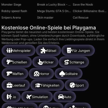
Monster Siege
Break a Lucky Block - Get Brainrot!
Save the Noob
Robby speed flash
Mega Stunts: GTA 5 Online
Clicker Billionaire: Business Tycoon
Snipers Arena
Skin master
Cat Rescue
Kostenlose Online-Spiele bei Playgama
Playgama bietet die neuesten und besten kostenlosen Online-Spiele. Sie
können Spaß haben, ohne Unterbrechungen durch Downloads, aufdringliche
Werbung oder Pop-ups. Laden Sie einfach Ihre Lieblingsspiele direkt in Ihrem
Webbrowser und genießen Sie das Erlebnis.
Mehrspieler
Rätsel
Für Jungen
Schießen
Klicker
Schlange
Waffen
Horror
Solitaire
Leerlauf
Fähigkeiten
Sport
.io
Simulation
Auto