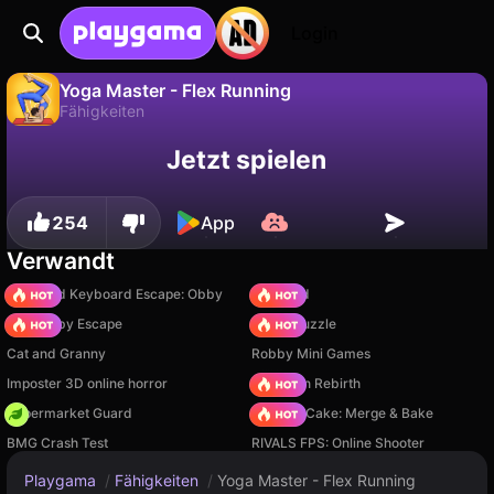
Login
Yoga Master - Flex Running
Fähigkeiten
Fortschritt
Nein
Speichern
Yoga Master - Flex Running ist ein kostenloses fähigkeiten-Spiel von Bravestars. Spiel es online auf Playgama.
Jetzt spielen
speichern!
254
App
Verwandt
+1 Speed Keyboard Escape: Obby
TB World
Your Obby Escape
Arrow Puzzle
Cat and Granny
Robby Mini Games
Imposter 3D online horror
Stickman Rebirth
Supermarket Guard
Piece of Cake: Merge & Bake
BMG Crash Test
RIVALS FPS: Online Shooter
Playgama
/
Fähigkeiten
/
Yoga Master - Flex Running