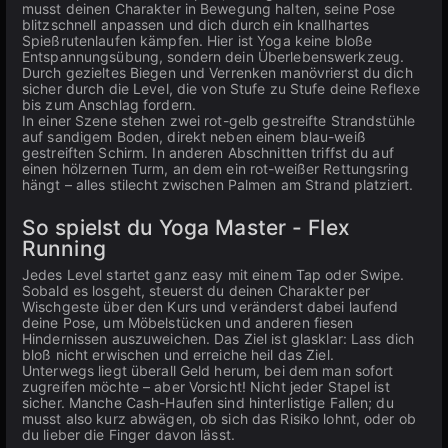
musst deinen Charakter in Bewegung halten, seine Pose
blitzschnell anpassen und dich durch ein knallhartes
Spießrutenlaufen kämpfen. Hier ist Yoga keine bloße
Entspannungsübung, sondern dein Überlebenswerkzeug.
Durch gezieltes Biegen und Verrenken manövrierst du dich
sicher durch die Level, die von Stufe zu Stufe deine Reflexe
bis zum Anschlag fordern.
In einer Szene stehen zwei rot-gelb gestreifte Strandstühle
auf sandigem Boden, direkt neben einem blau-weiß
gestreiften Schirm. In anderen Abschnitten triffst du auf
einen hölzernen Turm, an dem ein rot-weißer Rettungsring
hängt – alles stilecht zwischen Palmen am Strand platziert.
So spielst du Yoga Master - Flex
Running
Jedes Level startet ganz easy mit einem Tap oder Swipe.
Sobald es losgeht, steuerst du deinen Charakter per
Wischgeste über den Kurs und veränderst dabei laufend
deine Pose, um Möbelstücken und anderen fiesen
Hindernissen auszuweichen. Das Ziel ist glasklar: Lass dich
bloß nicht erwischen und erreiche heil das Ziel.
Unterwegs liegt überall Geld herum, bei dem man sofort
zugreifen möchte – aber Vorsicht! Nicht jeder Stapel ist
sicher. Manche Cash-Haufen sind hinterlistige Fallen; du
musst also kurz abwägen, ob sich das Risiko lohnt, oder ob
du lieber die Finger davon lässt.