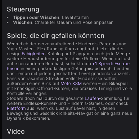
Steuerung
Tippen oder Wischen
: Level starten
Wischen
: Charakter steuern und Pose anpassen
Spiele, die dir gefallen könnten
Wenn dich der nervenaufreibende Hindernis-Parcours von
Yoga Master - Flex Running überzeugt hat, bietet dir der
riesige
Fähigkeiten
-Katalog auf Playgama noch jede Menge
weitere Herausforderungen für deine Reflexe. Wenn du Lust
auf einen anderen Run hast, schickt dich
+1 Speed: Escape
Prison
in einen parkourlastigen Gefängnisausbruch, bei dem
das Tempo mit jedem geschafften Level gnadenlos anzieht.
Fans von rasanten Strecken voller Hindernisse sollten
außerdem einen Blick auf
Moto X3M
werfen – ein Bikespiel
mit knackigen Offroad-Kursen, die präzises Timing und volle
Kontrolle verlangen.
Stöbere doch mal durch die gesamte
Laufen
-Sammlung für
weitere Endless-Runner- und Hindernis-Games, oder check
Plattform
aus, wenn du Lust auf Level hast, in denen
Bewegung und Geschicklichkeits-Navigation eine ganz neue
Dynamik bekommen.
Video