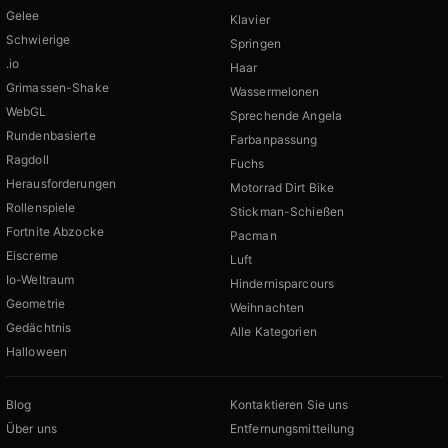
Gelee
Klavier
Schwierige
Springen
.io
Haar
Grimassen-Shake
Wassermelonen
WebGL
Sprechende Angela
Rundenbasierte
Farbanpassung
Ragdoll
Fuchs
Herausforderungen
Motorrad Dirt Bike
Rollenspiele
Stickman-Schießen
Fortnite Abzocke
Pacman
Eiscreme
Luft
Io-Weltraum
Hindernisparcours
Geometrie
Weihnachten
Gedächtnis
Alle Kategorien
Halloween
Blog
Kontaktieren Sie uns
Über uns
Entfernungsmitteilung