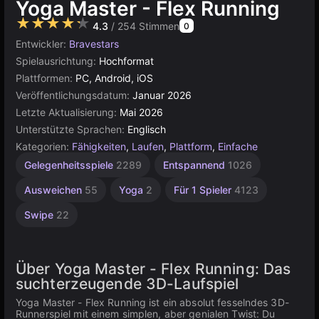
Yoga Master - Flex Running
★★★★★
4.3
/ 254 Stimmen
0
Entwickler:
Bravestars
Spielausrichtung:
Hochformat
Plattformen:
PC, Android, iOS
Veröffentlichungsdatum:
Januar 2026
Letzte Aktualisierung:
Mai 2026
Unterstützte Sprachen:
Englisch
Kategorien:
Fähigkeiten
,
Laufen
,
Plattform
,
Einfache
Gelegenheitsspiele
2289
Entspannend
1026
Ausweichen
55
Yoga
2
Für 1 Spieler
4123
Swipe
22
Über Yoga Master - Flex Running: Das
suchterzeugende 3D-Laufspiel
Yoga Master - Flex Running ist ein absolut fesselndes 3D-
Runnerspiel mit einem simplen, aber genialen Twist: Du