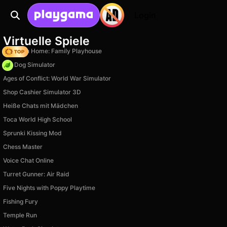
Login
Virtuelle Spiele
My Town Home: Family Playhouse
Pet Dog Simulator
Ages of Conflict: World War Simulator
Shop Cashier Simulator 3D
Heiße Chats mit Mädchen
Toca World High School
Sprunki Kissing Mod
Chess Master
Voice Chat Online
Turret Gunner: Air Raid
Five Nights with Poppy Playtime
Fishing Fury
Temple Run