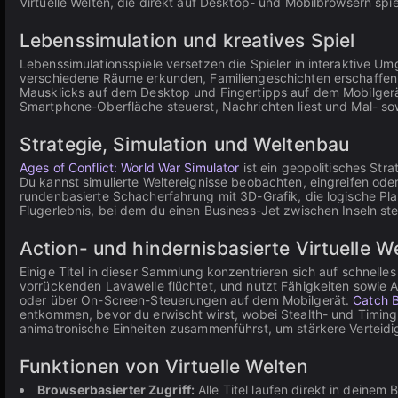
Virtuelle Welten, die direkt auf Desktop- und Mobilbrowsern spie
Lebenssimulation und kreatives Spiel
Lebenssimulationsspiele versetzen die Spieler in interaktive 
verschiedene Räume erkunden, Familiengeschichten erschaffen 
Mausklicks auf dem Desktop und Fingertipps auf dem Mobilgerät
Smartphone-Oberfläche steuerst, Nachrichten liest und Mal- so
Strategie, Simulation und Weltenbau
Ages of Conflict: World War Simulator
ist ein geopolitisches Stra
Du kannst simulierte Weltereignisse beobachten, eingreifen oder 
rundenbasierte Schacherfahrung mit 3D-Grafik, die logische P
Flugerlebnis, bei dem du einen Business-Jet zwischen Inseln ste
Action- und hindernisbasierte Virtuelle W
Einige Titel in dieser Sammlung konzentrieren sich auf schnel
vorrückenden Lavawelle flüchtet, und nutzt Fähigkeiten sowi
oder über On-Screen-Steuerungen auf dem Mobilgerät.
Catch B
entkommen, bevor du erwischt wirst, wobei Stealth- und Timi
animatronische Einheiten zusammenführst, um stärkere Verteidig
Funktionen von Virtuelle Welten
Browserbasierter Zugriff:
Alle Titel laufen direkt in deine