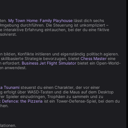
lten.
My Town Home: Family Playhouse
lässt dich sechs
Umgebung durchführen. Die Steuerung ist unkompliziert –
e interaktive Erfahrung eintauchen, bei der du eine fiktive
olvierst.
bilden, Konflikte initiieren und eigenständig politisch agieren.
 skillbasierte Strategie bevorzugen, bietet
Chess Master
eine
 erfordert.
Business Jet Flight Simulator
bietet ein Open-World-
gen anwendest.
a Tsunami
steuerst du einen Charakter, der vor einer
ung erfolgt über WASD-Tasten und die Maus auf dem Desktop
erer Spieler einzudringen, Trophäen zu sammeln und zu
: Defence: the Pizzeria
ist ein Tower-Defense-Spiel, bei dem du
chen.
lationen.