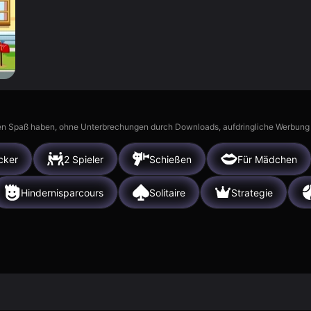
n Spaß haben, ohne Unterbrechungen durch Downloads, aufdringliche Werbung ode
icker
2 Spieler
Schießen
Für Mädchen
Hindernisparcours
Solitaire
Strategie