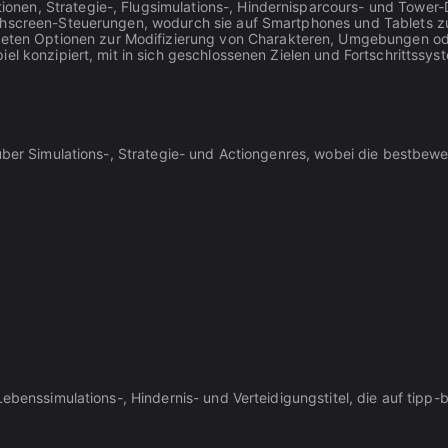
nen, Strategie-, Flugsimulations-, Hindernisparcours- und Tower-
ouchscreen-Steuerungen, wodurch sie auf Smartphones und Tablets z
eten Optionen zur Modifizierung von Charakteren, Umgebungen oder 
piel konzipiert, mit in sich geschlossenen Zielen und Fortschrittssys
über Simulations-, Strategie- und Actiongenres, wobei die bestbewer
Lebenssimulations-, Hindernis- und Verteidigungstitel, die auf tip