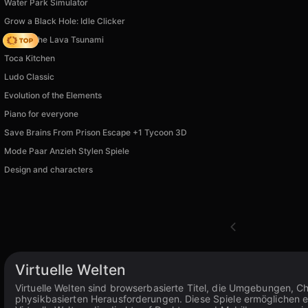
Water Park Simulator
Grow a Black Hole: Idle Clicker
Robby The Lava Tsunami
Toca Kitchen
Ludo Classic
Evolution of the Elements
Piano for everyone
Save Brains From Prison Escape +1 Tycoon 3D
Mode Paar Anzieh Stylen Spiele
Design and characters
Virtuelle Welten
Virtuelle Welten sind browserbasierte Titel, die Umgebungen, C
physikbasierten Herausforderungen. Diese Spiele ermöglichen es 