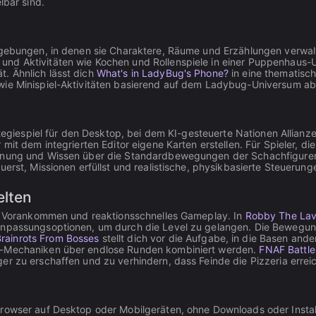
lbar sind.
Umgebungen, in denen sie Charaktere, Räume und Erzählungen verwa
und Aktivitäten wie Kochen und Rollenspiele in einer Puppenhaus-
. Ähnlich lässt dich
What's in LadyBug's Phone?
in eine thematisch
wie Minispiel-Aktivitäten basierend auf dem Ladybug-Universum abs
tegiespiel für den Desktop, bei dem KI-gesteuerte Nationen Allianzen 
mit dem integrierten Editor eigene Karten erstellen. Für Spieler, die
lanung und Wissen über die Standardbewegungen der Schachfiguren
uerst, Missionen erfüllst und realistische, physikbasierte Steuerun
elten
les Vorankommen und reaktionsschnelles Gameplay. In
Robby The Lav
e Anpassungsoptionen, um durch die Level zu gelangen. Die Beweg
rainrots From Bosses
stellt dich vor die Aufgabe, in die Basen and
ng-Mechaniken über endlose Runden kombiniert werden.
FNAF Battle
er zu erschaffen und zu verhindern, dass Feinde die Pizzeria errei
m Browser auf Desktop oder Mobilgeräten, ohne Downloads oder Instal