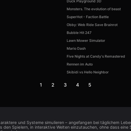
Duck Playground 3D
Monsters. The evolution of beast
SuperHot - Faction Battle
Obby: Web Ride Save Brainrot
Bubble Hit 247
Lawn Mower Simulator
Mario Dash
Five Nights at Candy's Remastered
Rennen im Auto
Skibidi vs Hello Neighbor
1
2
3
4
5
haraktere und Systeme simulieren – angefangen bei täglichem Leben 
den Spielern, in interaktive Welten einzutauchen, ohne dass eine So