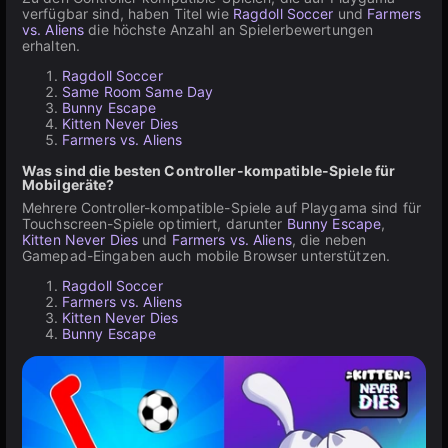
verfügbar sind, haben Titel wie
Ragdoll Soccer
und
Farmers
vs. Aliens
die höchste Anzahl an Spielerbewertungen
erhalten.
Ragdoll Soccer
Same Room Same Day
Bunny Escape
Kitten Never Dies
Farmers vs. Aliens
Was sind die besten Controller-kompatible-Spiele für
Mobilgeräte?
Mehrere Controller-kompatible-Spiele auf Playgama sind für
Touchscreen-Spiele optimiert, darunter
Bunny Escape
,
Kitten Never Dies
und
Farmers vs. Aliens
, die neben
Gamepad-Eingaben auch mobile Browser unterstützen.
Ragdoll Soccer
Farmers vs. Aliens
Kitten Never Dies
Bunny Escape