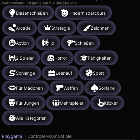
Webbrowser und genießen Sie das Erlebnis.
Blasenschießen
Hindernisparcours
Arcade
Strategie
Zeichnen
Action
.io
Schießen
2 Spieler
Horror
Fähigkeiten
Schlange
Leerlauf
Sport
Für Mädchen
Waffen
Solitaire
Für Jungen
Mehrspieler
Klicker
Alle Kategorien
Playgama
/
Controller-kompatible