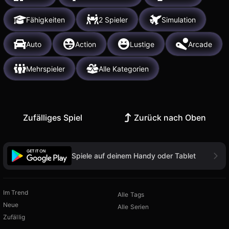
Fähigkeiten
2 Spieler
Simulation
Auto
Action
Lustige
Arcade
Mehrspieler
Alle Kategorien
Zufälliges Spiel
Zurück nach Oben
Spiele auf deinem Handy oder Tablet
Im Trend
Alle Tags
Neue
Alle Serien
Zufällig