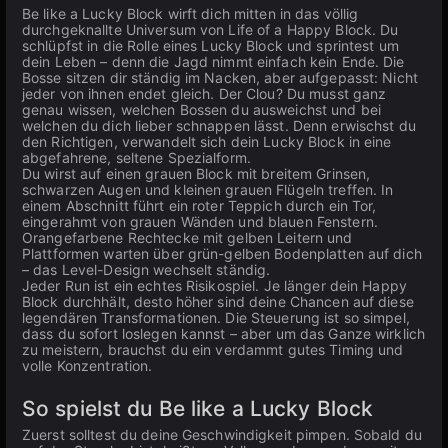
Be like a Lucky Block wirft dich mitten in das völlig
durchgeknallte Universum von Life of a Happy Block. Du
schlüpfst in die Rolle eines Lucky Block und sprintest um
dein Leben – denn die Jagd nimmt einfach kein Ende. Die
Bosse sitzen dir ständig im Nacken, aber aufgepasst: Nicht
jeder von ihnen endet gleich. Der Clou? Du musst ganz
genau wissen, welchen Bossen du ausweichst und bei
welchen du dich lieber schnappen lässt. Denn erwischst du
den Richtigen, verwandelt sich dein Lucky Block in eine
abgefahrene, seltene Spezialform.
Du wirst auf einen grauen Block mit breitem Grinsen,
schwarzen Augen und kleinen grauen Flügeln treffen. In
einem Abschnitt führt ein roter Teppich durch ein Tor,
eingerahmt von grauen Wänden und blauen Fenstern.
Orangefarbene Rechtecke mit gelben Leitern und
Plattformen warten über grün-gelben Bodenplatten auf dich
– das Level-Design wechselt ständig.
Jeder Run ist ein echtes Risikospiel. Je länger dein Happy
Block durchhält, desto höher sind deine Chancen auf diese
legendären Transformationen. Die Steuerung ist so simpel,
dass du sofort loslegen kannst – aber um das Ganze wirklich
zu meistern, brauchst du ein verdammt gutes Timing und
volle Konzentration.
So spielst du Be like a Lucky Block
Zuerst solltest du deine Geschwindigkeit pimpen. Sobald du