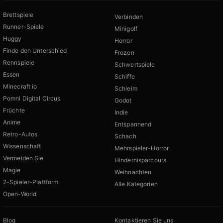
Brettspiele
Verbinden
Runner-Spiele
Minigolf
Huggy
Horror
Finde den Unterschied
Frozen
Rennspiele
Schwertspiele
Essen
Schiffe
Minecraft io
Schleim
Pomni Digital Circus
Godot
Früchte
Indie
Anime
Entspannend
Retro-Autos
Schach
Wissenschaft
Mehrspieler-Horror
Vermeiden Sie
Hindernisparcours
Magie
Weihnachten
2-Spieler-Plattform
Alle Kategorien
Open-World
Blog
Kontaktieren Sie uns