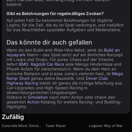
belohnt.
Gibt es Belohnungen für regelmäßiges Zocken?
Auf jeden Fall! Du bekommst Belohnungen für tägliche
Logins, für die Zeit, die du im Spiel verbringst, und natürlich
für das Abschließen spezieller Aufgaben und Meilensteine.
Das könnte dir auch gefallen
Wenn du den Build-and-Ride-Vibe liebst, wirst du
Build an
Aquapark
feiern – das Spiel setzt auf ein ähnliches Konzept
mit Loops und Drops. Für pures Chaos auf der Strecke
liefert
BMG: Ragdoll Car Race
jede Menge Hindernisse und
Physik-Action für zwischendurch. Wenn du dein Herz an
extreme Rampen und krasse Jumps verloren hast, ist
Mega
Ramp Stunt
genau deine Baustelle. Und
Driver Club:
Highway Racing
bietet dir genau die richtige Mischung aus
Car-Upgrades und High-Speed-Racing in
abwechslungsreichen Umgebungen.
Stöbere in
Simulation
nach mehr Action oder check den
gesamten
Action
Katalog für weitere Racing- und Building-
Highlights.
Zufällig
Concrete Mixer Simulator
Tuner Racer
Legions: Way of War