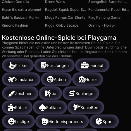
Clicker: Godzilla
Drone Wars
SpongeBob Surprise: Unboxing
Erase the extra element
Ragdoll Squid: Super Shot
Fundamental Paper Education Survivors
Baldi's Basics in Funkin
Mega Ramps Car Stunts
Flag Painting Game
Kimono Fashion
Piggy: Obby Escape
Granny - Horror
Kostenlose Online-Spiele bei Playgama
Playgama bietet die neuesten und besten kostenlosen Online-Spiele. Sie
können Spaß haben, ohne Unterbrechungen durch Downloads, aufdringliche
Werbung oder Pop-ups. Laden Sie einfach Ihre Lieblingsspiele direkt in Ihrem
Webbrowser und genießen Sie das Erlebnis.
Klicker
Für Jungen
Leerlauf
Simulation
Action
Horror
Zeichnen
.io
Schlange
Rätsel
Solitaire
Schießen
Lustige
Hindernisparcours
Sport