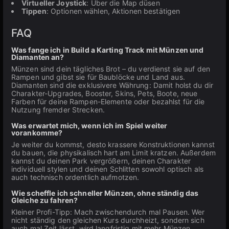
Virtueller Joystick
: Über die Map düsen
Tippen
: Optionen wählen, Aktionen bestätigen
FAQ
Was fange ich in Build a Karting Track mit Münzen und
Diamanten an?
Münzen sind dein tägliches Brot – du verdienst sie auf den
Rampen und gibst sie für Baublöcke und Land aus.
Diamanten sind die exklusivere Währung: Damit holst du dir
Charakter-Upgrades, Booster, Skins, Pets, Boote, neue
Farben für deine Rampen-Elemente oder bezahlst für die
Nutzung fremder Strecken.
Was erwartet mich, wenn ich im Spiel weiter
vorankomme?
Je weiter du kommst, desto krassere Konstruktionen kannst
du bauen, die physikalisch hart am Limit kratzen. Außerdem
kannst du deinen Park vergrößern, deinen Charakter
individuell stylen und deinen Schlitten sowohl optisch als
auch technisch ordentlich aufmotzen.
Wie scheffle ich schneller Münzen, ohne ständig das
Gleiche zu fahren?
Kleiner Profi-Tipp: Mach zwischendurch mal Pausen. Wer
nicht ständig den gleichen Kurs durchheizt, sondern sich
auch mal Zeit lässt, wird langfristig mit mehr Münzen