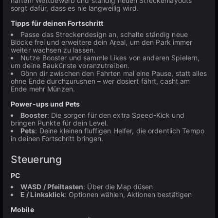
hartem Wettbewerb und ständig neuen Streckenlayouts
sorgt dafür, dass es nie langweilig wird.
Tipps für deinen Fortschritt
Passe das Streckendesign an, schalte ständig neue
Blöcke frei und erweitere dein Areal, um den Park immer
weiter wachsen zu lassen.
Nutze Booster und sammle Likes von anderen Spielern,
um deine Baukünste voranzutreiben.
Gönn dir zwischen den Fahrten mal eine Pause, statt alles
ohne Ende durchzurushen – wer dosiert fährt, casht am
Ende mehr Münzen.
Power-ups und Pets
Booster
: Die sorgen für den extra Speed-Kick und
bringen Punkte für dein Level.
Pets
: Deine kleinen fluffigen Helfer, die ordentlich Tempo
in deinen Fortschritt bringen.
Steuerung
PC
WASD / Pfeiltasten
: Über die Map düsen
E / Linksklick
: Optionen wählen, Aktionen bestätigen
Mobile