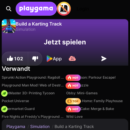
Login
Build a Karting Track
Simulation
Fortschritt
Nein
Speichern
Build a Karting Track ist ein kostenloses simulation-Spiel von Square Dino LLC. Spiel es online auf Playgama.
Jetzt spielen
speichern!
102
App
Verwandt
Sprunki Action Playground: Ragdoll Sandbox
Barry Prison: Parkour Escape!
Playground Man Mod! Web of Destruction!
Arrow Puzzle
PrintMaster 3D: Printing Tycoon
Obby: Mini-Games
Pocket Universe
My Town Home: Family Playhouse
Supermarket Guard
Piece of Cake: Merge & Bake
Five Nights at Freddy's Playground Sandbox
Wild Love
Playgama
/
Simulation
/
Build a Karting Track