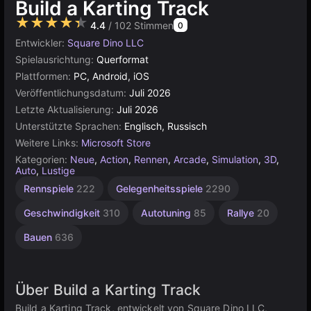
Build a Karting Track
★★★★★
4.4
/ 102 Stimmen
0
Entwickler:
Square Dino LLC
Spielausrichtung:
Querformat
Plattformen:
PC, Android, iOS
Veröffentlichungsdatum:
Juli 2026
Letzte Aktualisierung:
Juli 2026
Unterstützte Sprachen:
Englisch, Russisch
Weitere Links:
Microsoft Store
Kategorien:
Neue
,
Action
,
Rennen
,
Arcade
,
Simulation
,
3D
,
Auto
,
Lustige
Arcade-
Rennspiele
222
Gelegenheitsspiele
2290
Auto
142
Geschwindigkeit
310
Autotuning
85
Rallye
20
Bauen
636
Über Build a Karting Track
Build a Karting Track, entwickelt von Square Dino LLC,