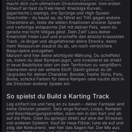
macht dich zum ultimativen Streckendesigner. Vom ersten
Entwurf an hast du freie Hand: Knackige Kurven,
gigantische Loopings, irre Sprünge und High-Speed-
Abschnitte – du baust es, du fährst es! Tritt gegen andere
Charaktere an, teste die wilden Kreationen anderer Spieler
und verbringe entspannte Zeit mit deinen Pets, wenn du
gerade mal nicht Vollgas gibst. Dein Ziel? Lass deiner
Kreativität freien Lauf und erschaffe den absolut krassesten
Track. Je länger und abgefahrener deine Strecke, desto
mehr Ressourcen staubst du ab, um noch verrücktere
Bauprojekte anzugehen.
Münzen sind hier deine wichtigste Währung. Du scheffelst
sie, indem du über Rampen jagst, und investierst sie direkt
in neue Baublöcke oder um dein Territorium zu vergrößern.
Diamanten sind der seltene Stoff: Damit gönnst du dir
Upgrades für deinen Charakter, Booster, freshe Skins, Pets,
Boote, schicke Farben für deine Rampen oder kaufst dich in
die Strecken anderer Spieler ein.
So spielst du Build a Karting Track
Leg einfach los und fang an zu bauen – deiner Fantasie sind
keine Grenzen gesetzt. Setz enge Kurven, Loops, Rampen
und Beschleunigungsstreifen, dann rein in den Kart und ab
auf die Piste. Oder du springst direkt auf eine der Strecken
von anderen Spielern. Kauf dir neue Flitzer, tune sie auf und
zeig der Konkurrenz, wer hier das Sagen hat. Der Mix aus