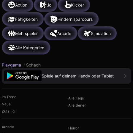
Action
.io
Klicker
Fähigkeiten
Hindernisparcours
Mehrspieler
Arcade
Simulation
Alle Kategorien
Playgama
/
Schach
Spiele auf deinem Handy oder Tablet
Im Trend
Alle Tags
Neue
Alle Serien
Zufällig
Arcade
Horror