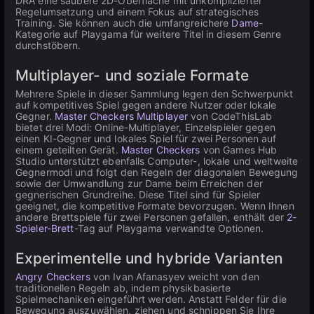
DRA eine saubere 2D-Oberfläche mit unkomplizierter
Regelumsetzung und einem Fokus auf strategisches
Training. Sie können auch die umfangreichere
Dame
-
Kategorie auf Playgama für weitere Titel in diesem Genre
durchstöbern.
Multiplayer- und soziale Formate
Mehrere Spiele in dieser Sammlung legen den Schwerpunkt
auf kompetitives Spiel gegen andere Nutzer oder lokale
Gegner.
Master Checkers Multiplayer
von CodeThisLab
bietet drei Modi: Online-Multiplayer, Einzelspieler gegen
einen KI-Gegner und lokales Spiel für zwei Personen auf
einem geteilten Gerät.
Master Checkers
von Games Hub
Studio unterstützt ebenfalls Computer-, lokale und weltweite
Gegnermodi und folgt den Regeln der diagonalen Bewegung
sowie der Umwandlung zur Dame beim Erreichen der
gegnerischen Grundreihe. Diese Titel sind für Spieler
geeignet, die kompetitive Formate bevorzugen. Wenn Ihnen
andere Brettspiele für zwei Personen gefallen, enthält der
2-
Spieler-Brett
-Tag auf Playgama verwandte Optionen.
Experimentelle und hybride Varianten
Angry Checkers
von Ivan Afanasyev weicht von den
traditionellen Regeln ab, indem physikbasierte
Spielmechaniken eingeführt werden. Anstatt Felder für die
Bewegung auszuwählen, ziehen und schnippen Sie Ihre