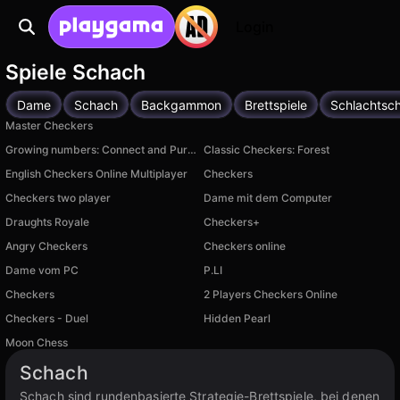
Login
Spiele Schach
Dame
Schach
Backgammon
Brettspiele
Schlachtsch
Master Checkers
Growing numbers: Connect and Purify
Classic Checkers: Forest
English Checkers Online Multiplayer
Checkers
Checkers two player
Dame mit dem Computer
Draughts Royale
Checkers+
Angry Checkers
Checkers online
Dame vom PC
P.LI
Checkers
2 Players Checkers Online
Checkers - Duel
Hidden Pearl
Moon Chess
Schach
Schach sind rundenbasierte Strategie-Brettspiele, bei denen