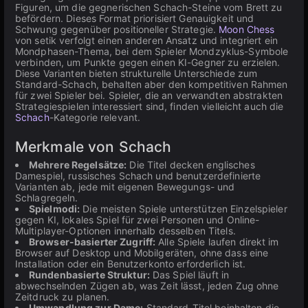
Figuren, um die gegnerischen Schach-Steine vom Brett zu
befördern. Dieses Format priorisiert Genauigkeit und
Schwung gegenüber positioneller Strategie.
Moon Chess
von setik verfolgt einen anderen Ansatz und integriert ein
Mondphasen-Thema, bei dem Spieler Mondzyklus-Symbole
verbinden, um Punkte gegen einen KI-Gegner zu erzielen.
Diese Varianten bieten strukturelle Unterschiede zum
Standard-Schach, behalten aber den kompetitiven Rahmen
für zwei Spieler bei. Spieler, die an verwandten abstrakten
Strategiespielen interessiert sind, finden vielleicht auch die
Schach
-Kategorie relevant.
Merkmale von Schach
Mehrere Regelsätze:
Die Titel decken englisches
Damespiel, russisches Schach und benutzerdefinierte
Varianten ab, jede mit eigenen Bewegungs- und
Schlagregeln.
Spielmodi:
Die meisten Spiele unterstützen Einzelspieler
gegen KI, lokales Spiel für zwei Personen und Online-
Multiplayer-Optionen innerhalb desselben Titels.
Browser-basierter Zugriff:
Alle Spiele laufen direkt im
Browser auf Desktop und Mobilgeräten, ohne dass eine
Installation oder ein Benutzerkonto erforderlich ist.
Rundenbasierte Struktur:
Das Spiel läuft in
abwechselnden Zügen ab, was Zeit lässt, jeden Zug ohne
Zeitdruck zu planen.
Umwandlung zur Dame:
Standard-Titel beinhalten die