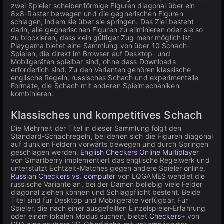
zwei Spieler scheibenförmige Figuren diagonal über ein
8×8-Raster bewegen und die gegnerischen Figuren
schlagen, indem sie über sie springen. Das Ziel besteht
darin, alle gegnerischen Figuren zu eliminieren oder sie so
zu blockieren, dass kein gültiger Zug mehr möglich ist.
Playgama bietet eine Sammlung von über 10 Schach-
Spielen, die direkt im Browser auf Desktop- und
Mobilgeräten spielbar sind, ohne dass Downloads
erforderlich sind. Zu den Varianten gehören klassische
englische Regeln, russisches Schach und experimentelle
Formate, die Schach mit anderen Spielmechaniken
kombinieren.
Klassisches und kompetitives Schach
Die Mehrheit der Titel in dieser Sammlung folgt den
Standard-Schachregeln, bei denen sich die Figuren diagonal
auf dunklen Feldern vorwärts bewegen und durch Springen
geschlagen werden.
English Checkers Online Multiplayer
von Smartberry implementiert das englische Regelwerk und
unterstützt Echtzeit-Matches gegen andere Spieler online.
Russian Checkers vs. computer
von LQGAMES wendet die
russische Variante an, bei der Damen beliebig viele Felder
diagonal ziehen können und Schlagpflicht besteht. Beide
Titel sind für Desktop und Mobilgeräte verfügbar. Für
Spieler, die nach einer ausgefeilten Einzelspieler-Erfahrung
oder einem lokalen Modus suchen, bietet
Checkers+
von