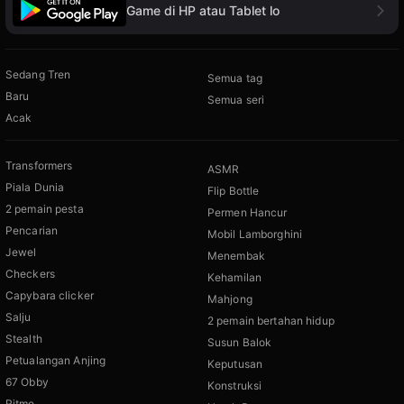
Game di HP atau Tablet lo
Sedang Tren
Semua tag
Baru
Semua seri
Acak
Transformers
ASMR
Piala Dunia
Flip Bottle
2 pemain pesta
Permen Hancur
Pencarian
Mobil Lamborghini
Jewel
Menembak
Checkers
Kehamilan
Capybara clicker
Mahjong
Salju
2 pemain bertahan hidup
Stealth
Susun Balok
Petualangan Anjing
Keputusan
67 Obby
Konstruksi
Ritme