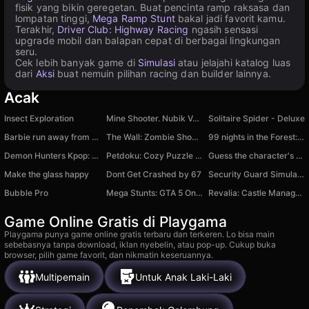
fisik yang bikin geregetan. Buat pencinta ramp raksasa dan
lompatan tinggi,
Mega Ramp Stunt
bakal jadi favorit kamu.
Terakhir,
Driver Club: Highway Racing
ngasih sensasi
upgrade mobil dan balapan cepat di berbagai lingkungan
seru.
Cek lebih banyak game di
Simulasi
atau jelajahi katalog luas
dari
Aksi
buat nemuin pilihan racing dan builder lainnya.
Acak
Insect Exploration
Mine Shooter. Nubik Vs Everyone!
Solitaire Spider - Deluxe
Barbie run away from Ken
The Wall: Zombie Shooter
99 nights in the Forest: Camp Survival
Demon Hunters Kpop: Fusion Final Battle
Petdoku: Cozy Puzzle Games
Guess the character's sound
Make the glass happy
Dont Get Crashed by 67
Security Guard Simulator
Bubble Pro
Mega Stunts: GTA 5 Online
Revalia: Castle Manager RPG
Game Online Gratis di Playgama
Playgama punya game online gratis terbaru dan terkeren. Lo bisa main
sebebasnya tanpa download, iklan nyebelin, atau pop-up. Cukup buka
browser, pilih game favorit, dan nikmatin keseruannya.
Multipemain
Untuk Anak Laki-Laki