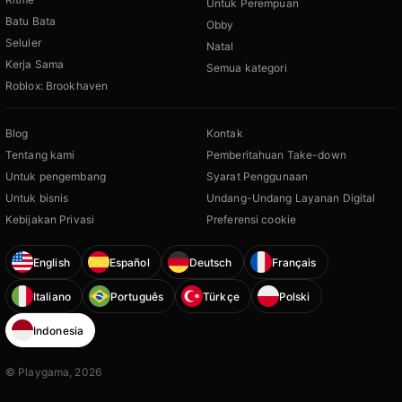
Untuk Perempuan
Batu Bata
Obby
Seluler
Natal
Kerja Sama
Semua kategori
Roblox: Brookhaven
Blog
Kontak
Tentang kami
Pemberitahuan Take-down
Untuk pengembang
Syarat Penggunaan
Untuk bisnis
Undang-Undang Layanan Digital
Kebijakan Privasi
Preferensi cookie
English
Español
Deutsch
Français
Italiano
Português
Türkçe
Polski
Indonesia
© Playgama, 2026