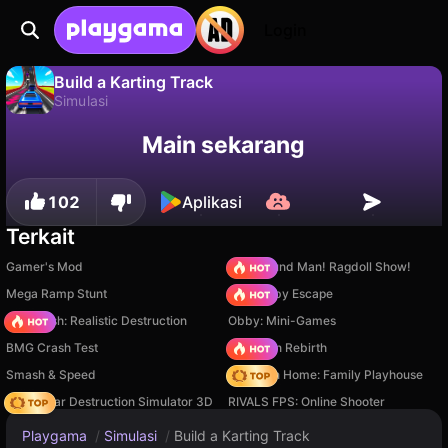
Login
Build a Karting Track
Simulasi
Tidak
Simpan
Simpan progresnya!
Build a Karting Track adalah game simulasi gratis oleh Square Dino LLC. Mainkan online di Playgama.
Main sekarang
102
Aplikasi
Terkait
Gamer's Mod
Playground Man! Ragdoll Show!
Mega Ramp Stunt
Your Obby Escape
Car Crush: Realistic Destruction
Obby: Mini-Games
BMG Crash Test
Stickman Rebirth
Smash & Speed
My Town Home: Family Playhouse
Online Car Destruction Simulator 3D
RIVALS FPS: Online Shooter
Playgama
/
Simulasi
/
Build a Karting Track