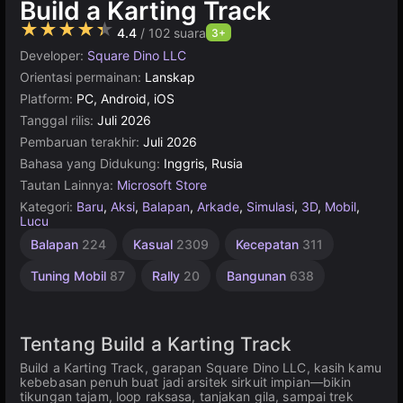
Build a Karting Track
★★★★★
4.4
/ 102 suara
3+
Developer:
Square Dino LLC
Orientasi permainan:
Lanskap
Platform:
PC, Android, iOS
Tanggal rilis:
Juli 2026
Pembaruan terakhir:
Juli 2026
Bahasa yang Didukung:
Inggris, Rusia
Tautan Lainnya:
Microsoft Store
Kategori:
Baru
,
Aksi
,
Balapan
,
Arkade
,
Simulasi
,
3D
,
Mobil
,
Lucu
Mobil
Balapan
224
Kasual
2309
Kecepatan
311
Arkade
144
Tuning Mobil
87
Rally
20
Bangunan
638
Tentang Build a Karting Track
Build a Karting Track, garapan Square Dino LLC, kasih kamu
kebebasan penuh buat jadi arsitek sirkuit impian—bikin
tikungan tajam, loop raksasa, tanjakan gila, sampai trek