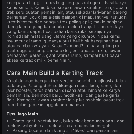
kecepatan tinggi—terus langsung gaspol ngetes hasil karya
kamu sendiri. Kamu bisa balapan lawan karakter lain, cobain
trek seru buatan pemain lain, atau sekadar lari-larian bareng
peliharaan lucu di sela-sela balapan di map. Intinya, tunjukin
kreativitasmu dan bangun trek paling epik; makin panjang
dan gila rute yang kamu bikin, makin banyak sumber daya
yang kamu dapet buat bahan konstruksi selanjutnya.
Koin adalah mata uang utama yang dikumpulin pas kamu
meluncur di ramp, gunanya buat beli blok bangunan baru
atau nambah wilayah. Kalau Diamond? Ini barang langka
buat upgrade tampilan karakter, beli booster, skin, hewan
peliharaan, perahu, ganti warna ramp, sampai buat bayar
akses ke track milik pemain lain.
Cara Main Build a Karting Track
Mulai dengan bangun trek versimu sendiri—imajinasi adalah
batasnya. Pasang deh itu tikungan maut, loop, ramp, dan
jalur booster, terus balapan di sana atau lompat ke karya
pemain lain. Beli mobil baru, modifikasi, dan gas ke garis
finis. Kompetisi lawan karakter lain plus nyobain layout trek
baru bikin game ini nggak ada matinya.
Tips Jago Main
Gonta-ganti bentuk trek, buka blok bangunan baru, dan
perluas wilayah biar parkiran balapmu makin megah
Pasang booster dan kumpulin "likes" dari pemain lain