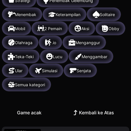
Strategi
Penembak Gelembung
Menembak
Keterampilan
Solitaire
Mobil
2 Pemain
Aksi
Obby
Olahraga
.io
Menganggur
Teka-Teki
Lucu
Menggambar
Ular
Simulasi
Senjata
Semua kategori
Game acak
Kembali ke Atas