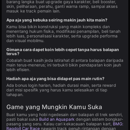
barang langka buat upgrade gaya karakter, beli booster,
skin, peliharaan, perahu, ganti warna ramp, sampai akses
masuk ke track pemain lain.
Apa aja yang kebuka seiring makin jauh kita main?
Kamu bisa bikin konstruksi yang makin kompleks dan
menentang hukum fisika, modifikasi penampilan, beli tanah
lebih luas, personalisasi karakter, serta upgrade performa
dan visual mobilmu.
Gimana cara dapet koin lebih cepet tanpa harus balapan
terus?
Cobalah buat kasih jeda istirahat di antara balapan daripada
main terus-menerus; ini terbukti bikin pendapatan koin jauh
lebih efisien.
Hadiah apa aja yang bisa didapet pas main rutin?
Ada bonus login harian, hadiah durasi main, serta reward
dari misi spesifik yang harus kamu selesaikan di tiap
tahapan.
Game yang Mungkin Kamu Suka
Buat kamu yang hobi ngedesain dan balapan di trek sendiri,
pasti bakal suka
Build an Aquapark
dengan sistem bongkar-
pasang yang seru. Kalau cari kekacauan balapan kart,
BMG:
Ragdoll Car Race
nawarin track penuh rintangan dengan