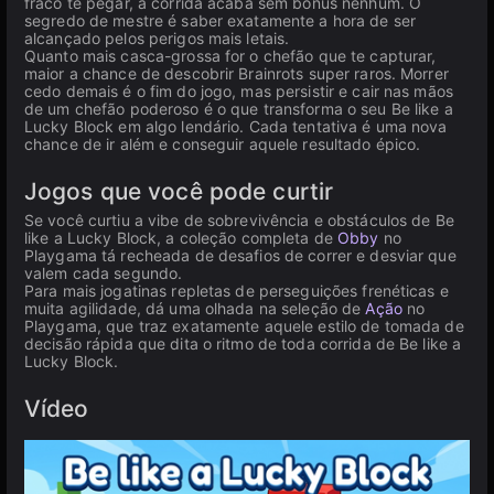
fraco te pegar, a corrida acaba sem bônus nenhum. O
segredo de mestre é saber exatamente a hora de ser
alcançado pelos perigos mais letais.
Quanto mais casca-grossa for o chefão que te capturar,
maior a chance de descobrir Brainrots super raros. Morrer
cedo demais é o fim do jogo, mas persistir e cair nas mãos
de um chefão poderoso é o que transforma o seu Be like a
Lucky Block em algo lendário. Cada tentativa é uma nova
chance de ir além e conseguir aquele resultado épico.
Jogos que você pode curtir
Se você curtiu a vibe de sobrevivência e obstáculos de Be
like a Lucky Block, a coleção completa de
Obby
no
Playgama tá recheada de desafios de correr e desviar que
valem cada segundo.
Para mais jogatinas repletas de perseguições frenéticas e
muita agilidade, dá uma olhada na seleção de
Ação
no
Playgama, que traz exatamente aquele estilo de tomada de
decisão rápida que dita o ritmo de toda corrida de Be like a
Lucky Block.
Vídeo