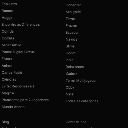
Tabuleiro
Conectar
Runner
Minigolfe
Huggy
Terror
Encontre as Diferenças
Frozen
Corrida
Espada
Comida
Navios
Minecraft io
Slime
Pomni Digital Circus
Godot
Frutas
Indie
Anime
Relaxantes
Carros Retrô
Xadrez
Ciências
Terror Multijogador
Evite: Responsáveis
Obby
Mágica
Natal
Plataforma para 2 Jogadores
Todas as categorias
Mundo Aberto
Blog
Contate-nos