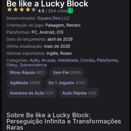
Be like a Lucky Block
★★★★★
4.5
/ 254 votos
L
Desenvolvedor:
Square Dino LLC
Orientação do jogo:
Paisagem, Retrato
Plataformas:
PC, Android, iOS
Data de lançamento:
abril de 2026
Última atualização:
maio de 2026
Idiomas suportados:
Inglês, Russo
Categorias:
Ação
,
Arcade
,
Habilidade
,
Corrida
,
Plataforma
,
Obby
,
Sobrevivência
Ritmo Rápido
607
Sem Fim
2845
Agilidade
2589
De 1 Jogador
4147
Aventura de Ação
255
Ação Rápida
243
Sobre Be like a Lucky Block:
Perseguição Infinita e Transformações
Raras