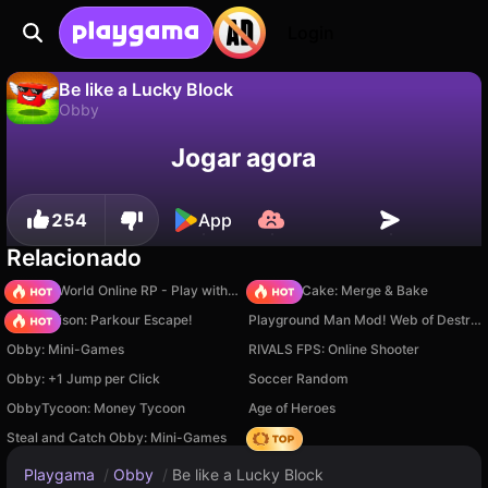
Login
Be like a Lucky Block
Obby
Não
Salvar
Salve o progresso!
Jogar agora
Be like a Lucky Block é um jogo de obby gratuito de Square Dino LLC. Jogue online na Playgama.
254
App
Relacionado
Sprunki World Online RP - Play with Friends!
Piece of Cake: Merge & Bake
Barry Prison: Parkour Escape!
Playground Man Mod! Web of Destruction!
Obby: Mini-Games
RIVALS FPS: Online Shooter
Obby: +1 Jump per Click
Soccer Random
ObbyTycoon: Money Tycoon
Age of Heroes
Steal and Catch Obby: Mini-Games
Hedgies
Playgama
/
Obby
/
Be like a Lucky Block