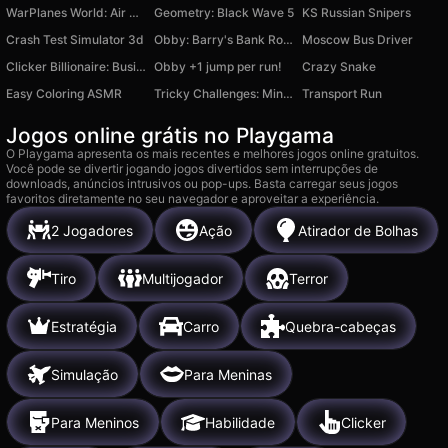
WarPlanes World: Air Battles
Geometry: Black Wave 5
KS Russian Snipers
Crash Test Simulator 3d
Obby: Barry's Bank Robbery!
Moscow Bus Driver
Clicker Billionaire: Business Tycoon
Obby +1 jump per run!
Crazy Snake
Easy Coloring ASMR
Tricky Challenges: Mini Games
Transport Run
Jogos online grátis no Playgama
O Playgama apresenta os mais recentes e melhores jogos online gratuitos.
Você pode se divertir jogando jogos divertidos sem interrupções de
downloads, anúncios intrusivos ou pop-ups. Basta carregar seus jogos
favoritos diretamente no seu navegador e aproveitar a experiência.
2 Jogadores
Ação
Atirador de Bolhas
Tiro
Multijogador
Terror
Estratégia
Carro
Quebra-cabeças
Simulação
Para Meninas
Para Meninos
Habilidade
Clicker