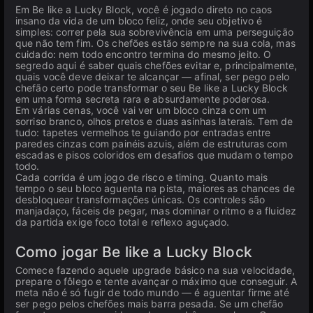
Em Be like a Lucky Block, você é jogado direto no caos
insano da vida de um bloco feliz, onde seu objetivo é
simples: correr pela sua sobrevivência em uma perseguição
que não tem fim. Os chefões estão sempre na sua cola, mas
cuidado: nem todo encontro termina do mesmo jeito. O
segredo aqui é saber quais chefões evitar e, principalmente,
quais você deve deixar te alcançar — afinal, ser pego pelo
chefão certo pode transformar o seu Be like a Lucky Block
em uma forma secreta rara e absurdamente poderosa.
Em várias cenas, você vai ver um bloco cinza com um
sorriso branco, olhos pretos e duas asinhas laterais. Tem de
tudo: tapetes vermelhos te guiando por entradas entre
paredes cinzas com painéis azuis, além de estruturas com
escadas e pisos coloridos em desafios que mudam o tempo
todo.
Cada corrida é um jogo de risco e timing. Quanto mais
tempo o seu bloco aguenta na pista, maiores as chances de
desbloquear transformações únicas. Os controles são
manjadaço, fáceis de pegar, mas dominar o ritmo e a fluidez
da partida exige foco total e reflexo aguçado.
Como jogar Be like a Lucky Block
Comece fazendo aquele upgrade básico na sua velocidade,
prepare o fôlego e tente avançar o máximo que conseguir. A
meta não é só fugir de todo mundo — é aguentar firme até
ser pego pelos chefões mais barra pesada. Se um chefão