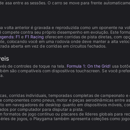
de asa entre as sessões. O carro se move para frente automaticame
a volta anterior é gravada e reproduzida como um oponente na vol
 compete contra seu próprio desempenho em evolução. Este format
egends: F1
e
F1 Racing
oferecem corridas de pista diretas, com op
, colocando você em uma rodovia onde deve manter a alta velocida
rada aberta em vez de corridas em circuitos fechados.
eis
vés de controles de toque na tela.
Formula 1: On the Grid!
usa botõe
ém são compatíveis com dispositivos touchscreen. Se você prefere
a.
nicas, corridas individuais, temporadas completas de campeonato e
e componentes como pneus, motor e peças aerodinâmicas entre as 
tanto em navegadores de desktop quanto em dispositivos móveis, c
ados por computador para disputar a pista.
m formatos de jogo contínuo ou placares de líderes globais para rec
s séries de jogos, o Playgama também apresenta coleções como jog