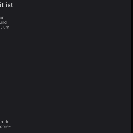
t ist
ein
 und
b, um
nn du
core-