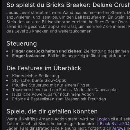
So spielst du Bricks Breaker: Deluxe Crus
Jedes Level startet mit einer Wand aus nummerierten Steinen. Du
anzuvisieren, und lässt los, um den Ball loszufeuern. Ein Stein is
Stein den unteren Bildschirmrand erreicht, heißt es Game Over. 
seine Bälle geschickt abprallen lässt, um mehrere Ziele in eine
das Level zu knacken und weiterzukommen.
Steuerung
Finger gedrückt halten und ziehen
: Zielrichtung bestimmen
Finger loslassen
: Ball in die angezeigte Richtung abfeuern
Die Features im Überblick
Kinderleichte Bedienung
Stylische, bunte Glow-Optik
Intuitive Steuerung mit nur einem Finger
Tausende Level und ein Endlos-Modus für Dauerzocker
Nützliche Power-ups für noch mehr Action
Erfolge & Bestenlisten zum Messen mit Freunden
Spiele, die dir gefallen könnten
Wer auf knifflige Arcade-Action steht, wird bei
Logik
voll auf s
Zahlenrätsel mit Block-Action magst, kombiniert
Block Blast 20
Jäger. Falls dir strategische Planung liegt, fordert dich
Arrows
he