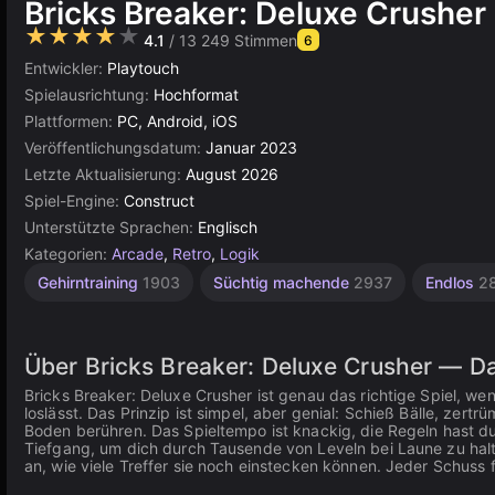
Bricks Breaker: Deluxe Crusher
★★★★★
4.1
/ 13 249 Stimmen
6
Entwickler:
Playtouch
Spielausrichtung:
Hochformat
Plattformen:
PC, Android, iOS
Veröffentlichungsdatum:
Januar 2023
Letzte Aktualisierung:
August 2026
Spiel-Engine:
Construct
Unterstützte Sprachen:
Englisch
Kategorien:
Arcade
,
Retro
,
Logik
Geometrie
Einfache
Pixel
Browser
Konstruktion
Indie
Für
Gehirntraining
1903
Süchtig machende
2937
Endlos
2
1220
Kinder
Art
5026
1572
164
501
437
1480
Über Bricks Breaker: Deluxe Crusher — 
Bricks Breaker: Deluxe Crusher ist genau das richtige Spiel, w
loslässt. Das Prinzip ist simpel, aber genial: Schieß Bälle, zer
Boden berühren. Das Spieltempo ist knackig, die Regeln hast d
Tiefgang, um dich durch Tausende von Leveln bei Laune zu halte
an, wie viele Treffer sie noch einstecken können. Jeder Schuss f