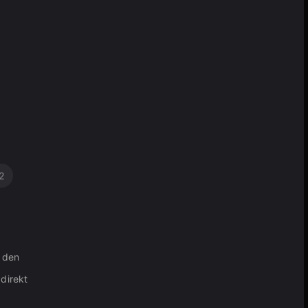
2
r
e den
direkt