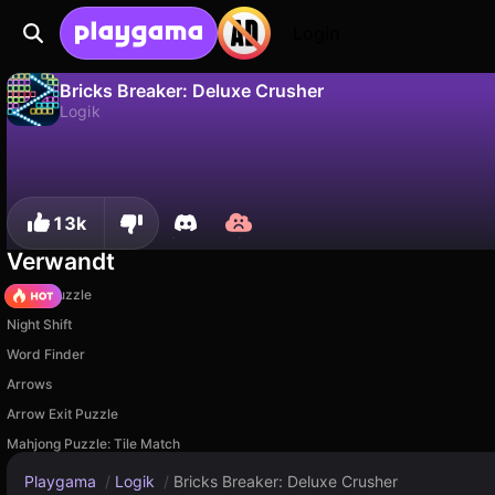
Login
Bricks Breaker: Deluxe Crusher
Logik
Nein
Speic
Fortschritt speichern!
Bricks Breaker: Deluxe Crusher ist ein kostenloses logik-Spiel von Playtouch. Spiel es online auf Playgama.
13k
Verwandt
Arrow Puzzle
Night Shift
Word Finder
Arrows
Arrow Exit Puzzle
Mahjong Puzzle: Tile Match
Playgama
/
Logik
/
Bricks Breaker: Deluxe Crusher