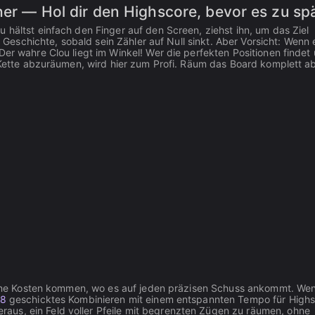
her — Hol dir den Highscore, bevor es zu spä
 hältst einfach den Finger auf den Screen, ziehst ihn, um das Ziel
t Geschichte, sobald sein Zähler auf Null sinkt. Aber Vorsicht: Wenn 
Der wahre Clou liegt im Winkel! Wer die perfekten Positionen findet
r Kette abzuräumen, wird hier zum Profi. Räum das Board komplett a
eine Kosten kommen, wo es auf jeden präzisen Schuss ankommt. We
48
geschicktes Kombinieren mit einem entspannten Tempo für Highs
raus, ein Feld voller Pfeile mit begrenzten Zügen zu räumen, ohne