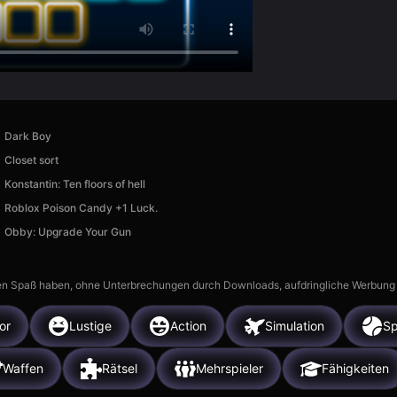
Dark Boy
Closet sort
Konstantin: Ten floors of hell
Roblox Poison Candy +1 Luck.
Obby: Upgrade Your Gun
n Spaß haben, ohne Unterbrechungen durch Downloads, aufdringliche Werbung ode
or
Lustige
Action
Simulation
Sp
Waffen
Rätsel
Mehrspieler
Fähigkeiten