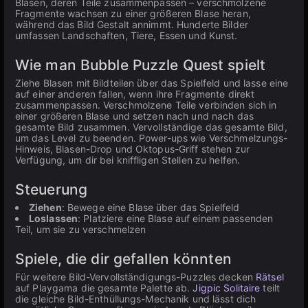
Blasen, deren Teile zusammenpassen – verschmolzene
Fragmente wachsen zu einer größeren Blase heran,
während das Bild Gestalt annimmt. Hunderte Bilder
umfassen Landschaften, Tiere, Essen und Kunst.
Wie man Bubble Puzzle Quest spielt
Ziehe Blasen mit Bildteilen über das Spielfeld und lasse eine
auf einer anderen fallen, wenn ihre Fragmente direkt
zusammenpassen. Verschmolzene Teile verbinden sich in
einer größeren Blase und setzen nach und nach das
gesamte Bild zusammen. Vervollständige das gesamte Bild,
um das Level zu beenden. Power-ups wie Verschmelzungs-
Hinweis, Blasen-Drop und Oktopus-Griff stehen zur
Verfügung, um dir bei kniffligen Stellen zu helfen.
Steuerung
Ziehen
: Bewege eine Blase über das Spielfeld
Loslassen
: Platziere eine Blase auf einem passenden
Teil, um sie zu verschmelzen
Spiele, die dir gefallen könnten
Für weitere Bild-Vervollständigungs-Puzzles decken
Rätsel
auf Playgama die gesamte Palette ab.
Jigpic Solitaire
teilt
die gleiche Bild-Enthüllungs-Mechanik und lässt dich