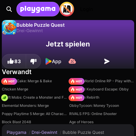
Login
Bubble Puzzle Quest
Drei-Gewinnt
Fortschritt
Nein
Speichern
Bubble Puzzle Quest ist ein kostenloses drei-gewinnt-Spiel von Golem Kin Games. Spiel es online auf Playgama.
Jetzt spielen
speichern!
83
App
Verwandt
Piece of Cake: Merge & Bake
Sprunki World Online RP - Play with Friends!
Chicken Merge
+1 Speed Keyboard Escape: Obby
Craft Mobs: Create a Monster and Fight!
Stickman Rebirth
Elemental Monsters: Merge
ObbyTycoon: Money Tycoon
Poppy Playtime 5 Merge: All Characters
RIVALS FPS: Online Shooter
Block Blast 2048
Age of Heroes
Playgama
/
Drei-Gewinnt
/
Bubble Puzzle Quest