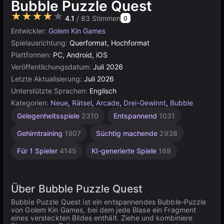
Bubble Puzzle Quest
★★★★★
4.1
/ 83 Stimmen
0
Entwickler:
Golem Kin Games
Spielausrichtung:
Querformat, Hochformat
Plattformen:
PC, Android, iOS
Veröffentlichungsdatum:
Juli 2026
Letzte Aktualisierung:
Juli 2026
Unterstützte Sprachen:
Englisch
Kategorien:
Neue
,
Rätsel
,
Arcade
,
Drei-Gewinnt
,
Bubble
Gelegenheitsspiele
2310
Entspannend
1031
Gehirntraining
1907
Süchtig machende
2938
Für 1 Spieler
4145
KI-generierte Spiele
169
Über Bubble Puzzle Quest
Bubble Puzzle Quest ist ein entspannendes Bubble-Puzzle
von Golem Kin Games, bei dem jede Blase ein Fragment
eines versteckten Bildes enthält. Ziehe und kombiniere