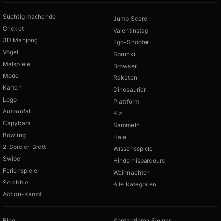
Süchtig machende
Jump Scare
Cricket
Valentinstag
3D Mahjong
Ego-Shooter
Vögel
Sprunki
Malspiele
Browser
Mode
Raketen
Karten
Dinosaurier
Lego
Plattform
Autounfall
Kizi
Capybara
Sammeln
Bowling
Haie
2-Spieler-Brett
Wissensspiele
Swipe
Hindernisparcours
Ferienspiele
Weihnachten
Scrabble
Alle Kategorien
Action-Kampf
Blog
Kontaktieren Sie uns