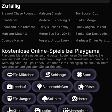
Zufällig
Brainrot Chase Rooms Shooting Arena
Mahjong Classic
Toy Soccer Cup
Spin&Mow
Modern Bus Driving Game
Bunker Merge
Shoot and Run Ultimate
Barry's Police Family: Obby Escape
Funny Angela Haircut
Mahjong: Match 3
Merge Bus Sort: 2048!
Bimka: Car Destruction and Accident Simulator
Cosmos Merge
Fuglers. Unbox Every Little Monster!
Madness Driver Vertigo City
Kostenlose Online-Spiele bei Playgama
Playgama bietet die neuesten und besten kostenlosen Online-Spiele. Sie
können Spaß haben, ohne Unterbrechungen durch Downloads, aufdringliche
Werbung oder Pop-ups. Laden Sie einfach Ihre Lieblingsspiele direkt in Ihrem
Webbrowser und genießen Sie das Erlebnis.
Für Mädchen
Schlange
Sport
Leerlauf
Blasenschießen
Rätsel
Für Jungen
Solitaire
Horror
Klicker
Lustige
Mehrspieler