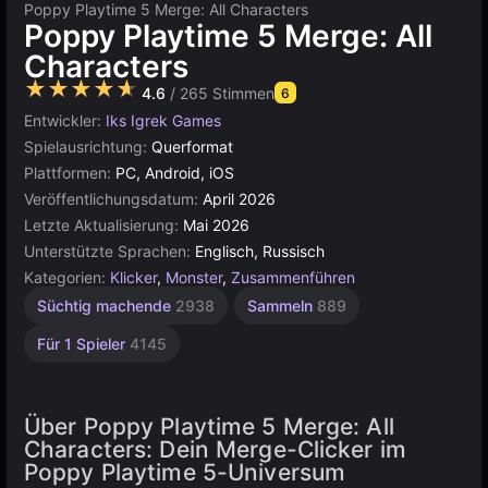
Poppy Playtime 5 Merge: All Characters
Poppy Playtime 5 Merge: All
Characters
★★★★★
4.6
/ 265 Stimmen
6
Entwickler:
Iks Igrek Games
Spielausrichtung:
Querformat
Plattformen:
PC, Android, iOS
Veröffentlichungsdatum:
April 2026
Letzte Aktualisierung:
Mai 2026
Unterstützte Sprachen:
Englisch, Russisch
Kategorien:
Klicker
,
Monster
,
Zusammenführen
Süchtig machende
2938
Sammeln
889
Für 1 Spieler
4145
Über Poppy Playtime 5 Merge: All
Characters: Dein Merge-Clicker im
Poppy Playtime 5-Universum