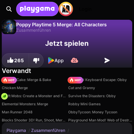
Login
Poppy Playtime 5 Merge: All Characters
Zusammenführen
Fortschritt
Nein
Speichern
Jetzt spielen
Poppy Playtime 5 Merge: All Characters ist ein kostenloses zusammenführen-Spiel von Iks Igrek Games. Spiel es online auf Playgama.
speichern!
265
App
Verwandt
Piece of Cake: Merge & Bake
+1 Speed Keyboard Escape: Obby
Chicken Merge
Cat and Granny
Craft Mobs: Create a Monster and Fight!
Survive the Disasters: Obby
Elemental Monsters: Merge
Robby Mini Games
Man Runner 2048
ObbyTycoon: Money Tycoon
Blocks Shooter 3D! Run, Shoot, Merge Weapons!
Playground Man Mod! Web of Destruction!
Playgama
/
Zusammenführen
/