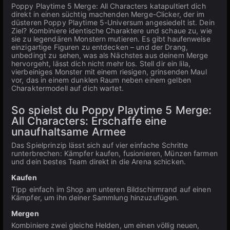
Poppy Playtime 5 Merge: All Characters katapultiert dich
direkt in einen süchtig machenden Merge-Clicker, der im
düsteren Poppy Playtime 5-Universum angesiedelt ist. Dein
Ziel? Kombiniere identische Charaktere und schaue zu, wie
sie zu legendären Monstern mutieren. Es gibt haufenweise
einzigartige Figuren zu entdecken – und der Drang,
unbedingt zu sehen, was als Nächstes aus deinem Merge
hervorgeht, lässt dich nicht mehr los. Stell dir ein lila,
vierbeiniges Monster mit einem riesigen, grinsenden Maul
vor, das in einem dunklen Raum neben einem gelben
Charaktermodell auf dich wartet.
So spielst du Poppy Playtime 5 Merge:
All Characters: Erschaffe eine
unaufhaltsame Armee
Das Spielprinzip lässt sich auf vier einfache Schritte
runterbrechen: Kämpfer kaufen, fusionieren, Münzen farmen
und dein bestes Team direkt in die Arena schicken.
Kaufen
Tipp einfach im Shop am unteren Bildschirmrand auf einen
Kämpfer, um ihn deiner Sammlung hinzuzufügen.
Mergen
Kombiniere zwei gleiche Helden, um einen völlig neuen,