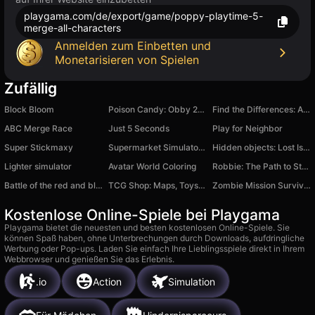
playgama.com/de/export/game/poppy-playtime-5-
merge-all-characters
Anmelden zum Einbetten und
Monetarisieren von Spielen
Zufällig
Block Bloom
Poison Candy: Obby 2-Player
Find the Differences: A Colourful World
ABC Merge Race
Just 5 Seconds
Play for Neighbor
Super Stickmaxy
Supermarket Simulator: Toy World
Hidden objects: Lost Island 2
Lighter simulator
Avatar World Coloring
Robbie: The Path to Strength
Battle of the red and blue agents
TCG Shop: Maps, Toys and Comics
Zombie Mission Survivor
Kostenlose Online-Spiele bei Playgama
Playgama bietet die neuesten und besten kostenlosen Online-Spiele. Sie
können Spaß haben, ohne Unterbrechungen durch Downloads, aufdringliche
Werbung oder Pop-ups. Laden Sie einfach Ihre Lieblingsspiele direkt in Ihrem
Webbrowser und genießen Sie das Erlebnis.
.io
Action
Simulation