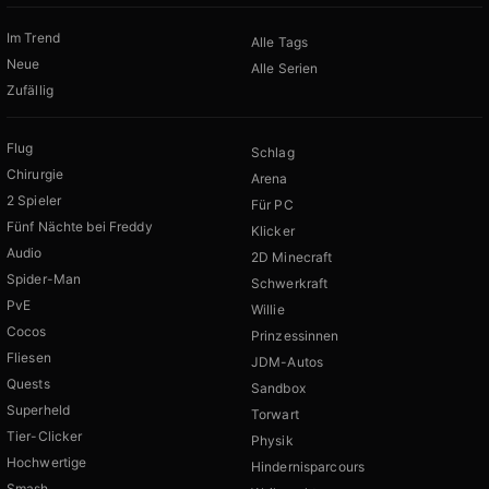
Im Trend
Alle Tags
Neue
Alle Serien
Zufällig
Flug
Schlag
Chirurgie
Arena
2 Spieler
Für PC
Fünf Nächte bei Freddy
Klicker
Audio
2D Minecraft
Spider-Man
Schwerkraft
PvE
Willie
Cocos
Prinzessinnen
Fliesen
JDM-Autos
Quests
Sandbox
Superheld
Torwart
Tier-Clicker
Physik
Hochwertige
Hindernisparcours
Smash