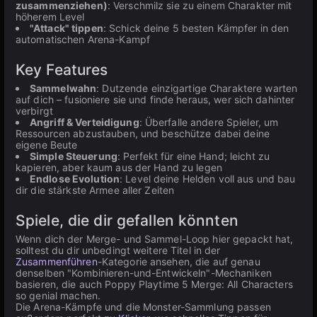
zusammenziehen)
: Verschmilz sie zu einem Charakter mit
höherem Level
"Attack" tippen
: Schick deine 5 besten Kämpfer in den
automatischen Arena-Kampf
Key Features
Sammelwahn
: Dutzende einzigartige Charaktere warten
auf dich – fusioniere sie und finde heraus, wer sich dahinter
verbirgt
Angriff & Verteidigung
: Überfalle andere Spieler, um
Ressourcen abzustauben, und beschütze dabei deine
eigene Beute
Simple Steuerung
: Perfekt für eine Hand; leicht zu
kapieren, aber kaum aus der Hand zu legen
Endlose Evolution
: Level deine Helden voll aus und bau
dir die stärkste Armee aller Zeiten
Spiele, die dir gefallen könnten
Wenn dich der Merge- und Sammel-Loop hier gepackt hat,
solltest du dir unbedingt weitere Titel in der
Zusammenführen
-Kategorie ansehen, die auf genau
denselben "Kombinieren-und-Entwickeln"-Mechaniken
basieren, die auch Poppy Playtime 5 Merge: All Characters
so genial machen.
Die Arena-Kämpfe und die Monster-Sammlung passen