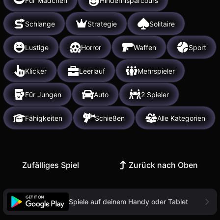
Für Mädchen
Hindernisparcours
Schlange
Strategie
Solitaire
Lustige
Horror
Waffen
Sport
Klicker
Leerlauf
Mehrspieler
Für Jungen
Auto
2 Spieler
Fähigkeiten
Schießen
Alle Kategorien
Zufälliges Spiel
Zurück nach Oben
Spiele auf deinem Handy oder Tablet