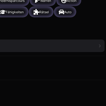
ndernisparcours
Waffen
Action
Fähigkeiten
Rätsel
Auto