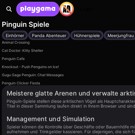
Login
Pinguin Spiele
Einhörner
Panda Abenteuer
Hühnerspiele
Meerjungfrau
Animal Crossing
Cat Doctor: Kitty Shelter
Penguin Cafe
Knockout - Push Penguins on Ice!
Gugu Gaga Penguin: Chat Messages
Penguin Clicker Fiesta
Meistere glatte Arenen und verwalte arkt
Pinguin-Spiele stellen diese arktischen Vögel als Hauptcharakte
Titel in dieser Sammlung laufen direkt in Ihrem Browser und si
Management und Simulation
Spieler können die Kontrolle über Geschäfte oder Bauernhöfe m
aufnehmen und Trinkgelder kassieren. Für diejenigen, die sich fü