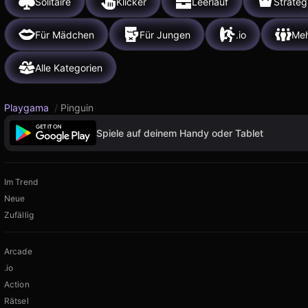
Solitaire
Klicker
Leerlauf
Strateg
Für Mädchen
Für Jungen
.io
Meh
Alle Kategorien
Playgama
/
Pinguin
Spiele auf deinem Handy oder Tablet
Im Trend
Neue
Zufällig
Arcade
.io
Action
Rätsel