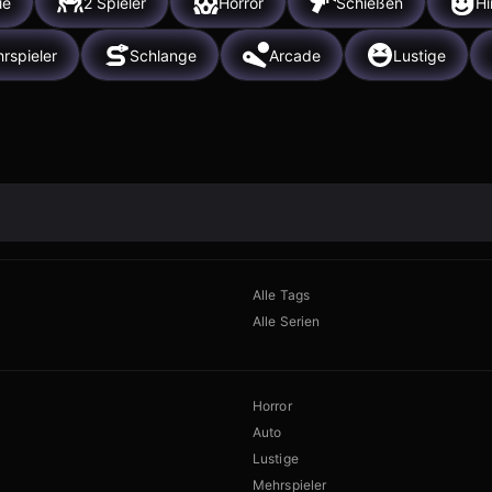
ie
2 Spieler
Horror
Schießen
Hi
rspieler
Schlange
Arcade
Lustige
Alle Tags
Alle Serien
Horror
Auto
Lustige
Mehrspieler