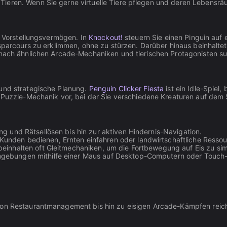
Tieren. Wenn Sie gerne virtuelle Tiere pflegen und deren Lebensr
es Vorstellungsvermögen. In
Knockout!
steuern Sie einen Pinguin auf 
isparcours zu erklimmen, ohne zu stürzen. Darüber hinaus beinhalte
 nach ähnlichen Arcade-Mechaniken und tierischen Protagonisten su
 und strategische Planung.
Penguin Clicker Fiesta
ist ein Idle-Spiel
e Puzzle-Mechanik vor, bei der Sie verschiedene Kreaturen auf dem
g und Rätsellösen bis hin zur aktiven Hindernis-Navigation.
e Kunden bedienen, Ernten einfahren oder landwirtschaftliche Ress
 beinhalten oft Gleitmechaniken, um die Fortbewegung auf Eis zu sim
gebungen mithilfe einer Maus auf Desktop-Computern oder Touch-S
 von Restaurantmanagement bis hin zu eisigen Arcade-Kämpfen reic